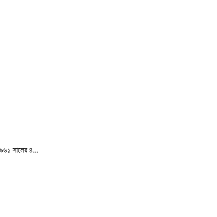
১৯৬১ সালের ৪...