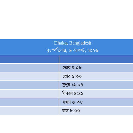
Dhaka, Bangladesh
বৃহস্পতিবার, ৬ আগস্ট, ২০২৬
ভোর ৪:০৮
ভোর ৫:৩০
দুপুর ১২:০৪
বিকাল ৪:৪১
সন্ধ্যা ৬:৩৮
রাত ৮:০০