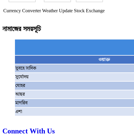
Currency Converter
Weather Update
Stock Exchange
নামাজের সময়সূচি
ওয়াক্ত
সুবহে সাদিক
সূর্যোদয়
যোহর
আছর
মাগরিব
এশা
Connect With Us