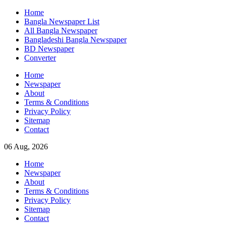
Skip
Home
to
Bangla Newspaper List
content
All Bangla Newspaper
Bangladeshi Bangla Newspaper
BD Newspaper
Converter
Home
Newspaper
About
Terms & Conditions
Privacy Policy
Sitemap
Contact
06 Aug, 2026
Home
Newspaper
About
Terms & Conditions
Privacy Policy
Sitemap
Contact