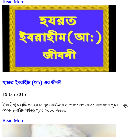
Read More
হযরত ইবরাহীম (আ:) এর জীবনী
19 Jan 2015
ইবরাহীম(আঃ)ছিলেন হযরত নূহ (আঃ)-এর সম্ভবত: এগারোতম অধঃস্তন পুরুষ। নূহ
থেকে ইবরাহীম পর্যন্ত প্রায় ২০০০ বছরের...
Read More