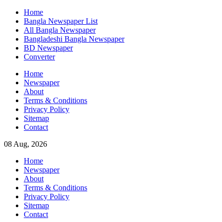
Skip
Home
to
Bangla Newspaper List
content
All Bangla Newspaper
Bangladeshi Bangla Newspaper
BD Newspaper
Converter
Home
Newspaper
About
Terms & Conditions
Privacy Policy
Sitemap
Contact
08 Aug, 2026
Home
Newspaper
About
Terms & Conditions
Privacy Policy
Sitemap
Contact