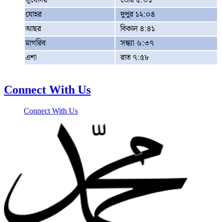
সূর্যোদয়
ভোর ৫:৩১
যোহর
দুপুর ১২:০৪
আছর
বিকাল ৪:৪১
মাগরিব
সন্ধ্যা ৬:৩৭
এশা
রাত ৭:৫৮
Connect With Us
Connect With Us