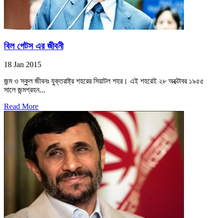
বিল গেটস এর জীবনী
18 Jan 2015
জন্ম ও স্কুল জীবনঃ যুক্তরাষ্ট্র শহরের সিয়াটল শহর। এই শহরেই ২৮ অক্টোবর ১৯৫৫
সালে জন্মগ্রহন...
Read More