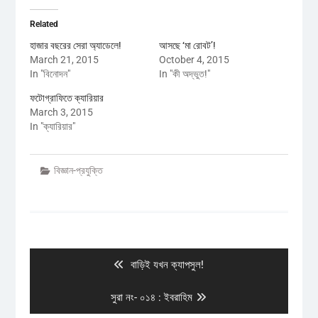
Related
হাজার বছরের সেরা অ্যাডেলে!
আসছে ‘মা রোবট’!
March 21, 2015
October 4, 2015
In "বিনোদন"
In "কী অদ্ভুত!"
ফটোগ্রাফিতে ক্যারিয়ার
March 3, 2015
In "ক্যারিয়ার"
বিজ্ঞান-প্রযুক্তি
Post
navigation
Previous
বাড়িই যখন ক্যাপসুল!
post:
Next
সুরা নং- ০১৪ : ইবরাহিম
post: