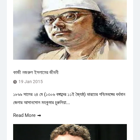
কাজী নজরুল ইসলামের জীবনী
19 Jan 2015
১৮৯৯ সালের ২৪ মে (১৩০৬ বঙ্গাব্দের ১১ই জ্যৈষ্ঠ) ভারতের পশ্চিমবঙ্গের বর্ধমান
জেলার আসানসোল মহকুমার চুরুলিয়া...
Read More