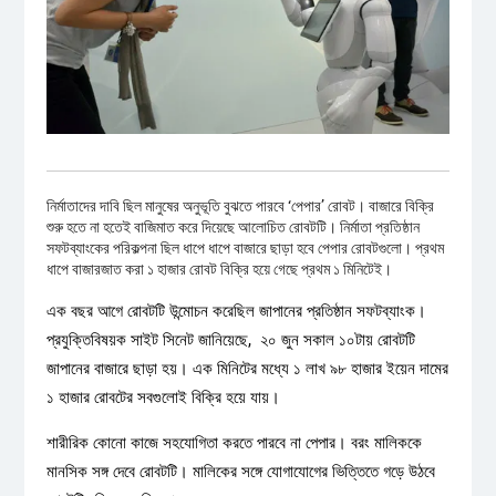
নির্মাতাদের দাবি ছিল মানুষের অনুভূতি বুঝতে পারবে ‘পেপার’ রোবট। বাজারে বিক্রি
শুরু হতে না হতেই বাজিমাত করে দিয়েছে আলোচিত রোবটটি। নির্মাতা প্রতিষ্ঠান
সফটব্যাংকের পরিকল্পনা ছিল ধাপে ধাপে বাজারে ছাড়া হবে পেপার রোবটগুলো। প্রথম
ধাপে বাজারজাত করা ১ হাজার রোবট বিক্রি হয়ে গেছে প্রথম ১ মিনিটেই।
এক বছর আগে রোবটটি উন্মোচন করেছিল জাপানের প্রতিষ্ঠান সফটব্যাংক।
প্রযুক্তিবিষয়ক সাইট সিনেট জানিয়েছে, ২০ জুন সকাল ১০টায় রোবটটি
জাপানের বাজারে ছাড়া হয়। এক মিনিটের মধ্যে ১ লাখ ৯৮ হাজার ইয়েন দামের
১ হাজার রোবটের সবগুলোই বিক্রি হয়ে যায়।
শারীরিক কোনো কাজে সহযোগিতা করতে পারবে না পেপার। বরং মালিককে
মানসিক সঙ্গ দেবে রোবটটি। মালিকের সঙ্গে যোগাযোগের ভিত্তিতে গড়ে উঠবে