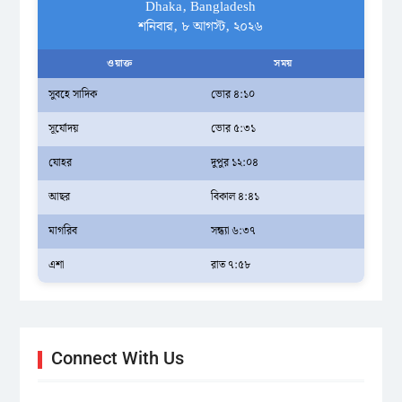
Dhaka, Bangladesh
শনিবার, ৮ আগস্ট, ২০২৬
ওয়াক্ত
সময়
সুবহে সাদিক
ভোর ৪:১০
সূর্যোদয়
ভোর ৫:৩১
যোহর
দুপুর ১২:০৪
আছর
বিকাল ৪:৪১
মাগরিব
সন্ধ্যা ৬:৩৭
এশা
রাত ৭:৫৮
Connect With Us