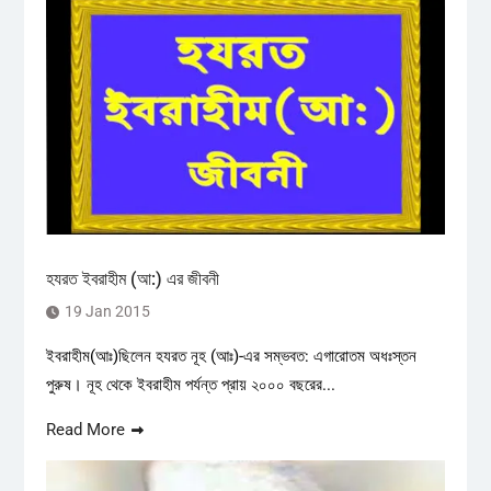
হযরত ইবরাহীম (আ:) এর জীবনী
19 Jan 2015
ইবরাহীম(আঃ)ছিলেন হযরত নূহ (আঃ)-এর সম্ভবত: এগারোতম অধঃস্তন
পুরুষ। নূহ থেকে ইবরাহীম পর্যন্ত প্রায় ২০০০ বছরের...
Read More