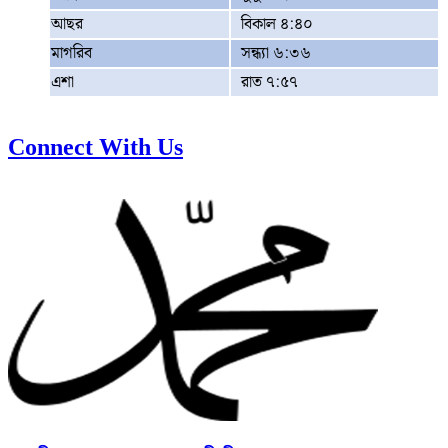
আছর
বিকাল ৪:৪০
মাগরিব
সন্ধ্যা ৬:৩৬
এশা
রাত ৭:৫৭
Connect With Us