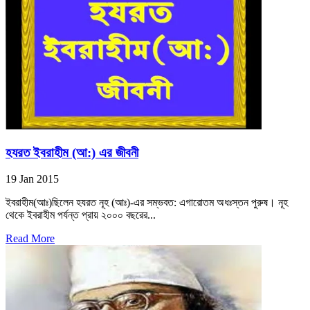
হযরত ইবরাহীম (আ:) এর জীবনী
19 Jan 2015
ইবরাহীম(আঃ)ছিলেন হযরত নূহ (আঃ)-এর সম্ভবত: এগারোতম অধঃস্তন পুরুষ। নূহ
থেকে ইবরাহীম পর্যন্ত প্রায় ২০০০ বছরের...
Read More