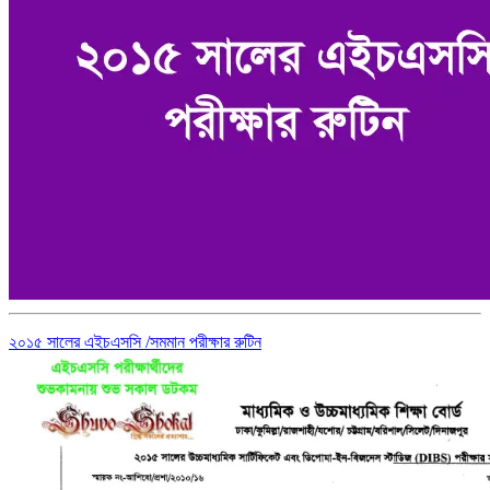
২০১৫ সালের এইচএসসি /সমমান পরীক্ষার রুটিন