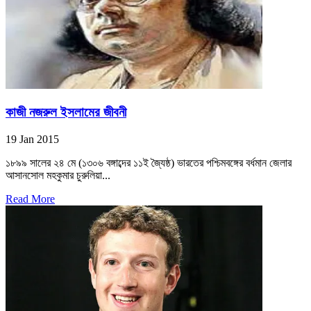
কাজী নজরুল ইসলামের জীবনী
19 Jan 2015
১৮৯৯ সালের ২৪ মে (১৩০৬ বঙ্গাব্দের ১১ই জ্যৈষ্ঠ) ভারতের পশ্চিমবঙ্গের বর্ধমান জেলার
আসানসোল মহকুমার চুরুলিয়া...
Read More