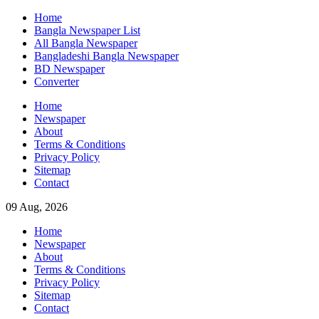
Skip
Home
to
Bangla Newspaper List
content
All Bangla Newspaper
Bangladeshi Bangla Newspaper
BD Newspaper
Converter
Home
Newspaper
About
Terms & Conditions
Privacy Policy
Sitemap
Contact
09 Aug, 2026
Home
Newspaper
About
Terms & Conditions
Privacy Policy
Sitemap
Contact