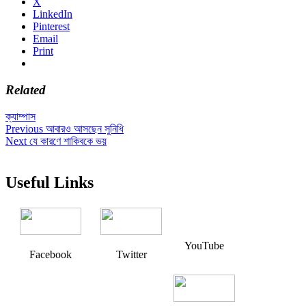
X
LinkedIn
Pinterest
Email
Print
Related
ক্যাম্পাস
Post
Previous
Previous
আবারও আসছেন সুনিধি
Next
post:
Next
যে কারণে শাকিবকে ভয়
navigation
post:
Useful Links
YouTube
Facebook
Twitter