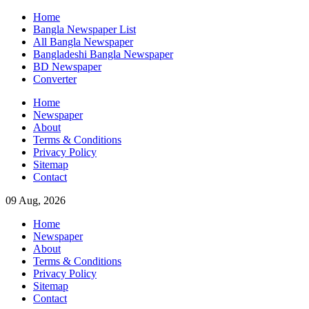
Skip
Home
to
Bangla Newspaper List
content
All Bangla Newspaper
Bangladeshi Bangla Newspaper
BD Newspaper
Converter
Home
Newspaper
About
Terms & Conditions
Privacy Policy
Sitemap
Contact
09 Aug, 2026
Home
Newspaper
About
Terms & Conditions
Privacy Policy
Sitemap
Contact