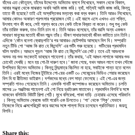
যাঁদের এত কৌতূহল, তাঁদের উদ্দেশ্যে অমিতাভ ব্লগে লিখেছেন, সকাল থেকে বিকাল,
আবার সন্ধ্যা থেকে মাঝরাত অবধি আমি কাজ করি। হ্যাঁ, সত্যিই আমি কাজ করি, কিন্তু
তাতে কী হয়েছে? তাই এই অস্বস্তিকর মন্তব্য করা বন্ধ করুন। তিনি আরও লিখেছেন,
আমার কোনও অকারণ প্রশংসার প্রয়োজন নেই। এই বয়সে এসে এখনও এত শক্তি,
উৎসাহ পান কী করে, সেই প্রশ্ন করে যেন কেউ তাঁকে বিব্রত না করেন। শুধু শুধু কেউ
তাঁর তারিফ করুক, তাও তিনি চান না। তিনি আরও বলেছেন, তাঁর বয়সি অন্য একজন
সাধারণ মানুষের মতোই জীবন পছন্দ তাঁর। ভীষণ সাধারণভাবেই জীবন কাটাতে চান তিনি।
এদিকে ‘কৌন বনেগা ক্রোড়পতি’র পর আবারও ছোটপর্দায় আসছেন বিগ বি। সম্প্রতি
নতুন টিভি শো ‘আজ কি রাত হে জিন্দেগি’ এর শুটিং শুরু হয়েছে। শুটিংয়ের প্রথমদিন
ঘটল অঘটন। আগুনে পুড়ল ‘আজ কি রাত হে জিন্দেগি’এর সেট। তবে এই আগুনকে
অশুভ নয় শুভ সংকেতই ভাবছেন শাহেনশা। তাঁর কথায়, ‘এই আগুন লাগাকে আমার শুভ
চোখেই দেখছি। মনে হয় শো-টা দারুণ হবে।’ জানা গেছে, যখন আগুন লাগে তখন স্টেজে
উপস্থিত ছিলেন অমিতাভ। কিন্তু বিন্দুমাত্র বিচলিত না হয়ে, সবাইকে শান্ত হতে বলেন
তিনি। এরই মধ্যে নিজের টুইটারে শো-য়ের একটি ৩০ সেকেন্ডের ভিডিও শেয়ার করেছেন
বিগ বি যা রীতিমত ভাইরাল। দর্শকদের মধ্যে বেশ সাড়া ফেলেছে। এই শো-এর জন্য
সম্প্রতি গানও গেয়েছেন তিনি। এমনকি গানটি কম্পোজও করেছেন অমিতাভ। চলতি
মাসের ১৮ অক্টোবর শাহেনশা এই শো নিয়ে ড্রইংরুম মাতাবেন। প্রথমদিন বিগবি’র সঙ্গে
থাকবেন বলিউডি বিউটি শিল্পা শেঠি। মুখে বলিরেখা, পাকা দাড়ি চেহারায় এসেছে পরিবর্তন
। কিন্তু অমিতাভ ক্রেজে ভাটা পরেনি এক চিলতেও। ‘পা’ থেকে ‘পিকু’ যেভাবে
নিজেকে নিয়ে এক্সপেরিমেন্ট করে বয়সের সঙ্গে পাল্লা দিয়ে চলেছেন প্রতিনিয়ত। জয়তু
বিগবি।
Share this: