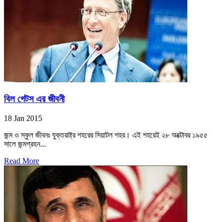
বিল গেটস এর জীবনী
18 Jan 2015
জন্ম ও স্কুল জীবনঃ যুক্তরাষ্ট্র শহরের সিয়াটল শহর। এই শহরেই ২৮ অক্টোবর ১৯৫৫
সালে জন্মগ্রহন...
Read More