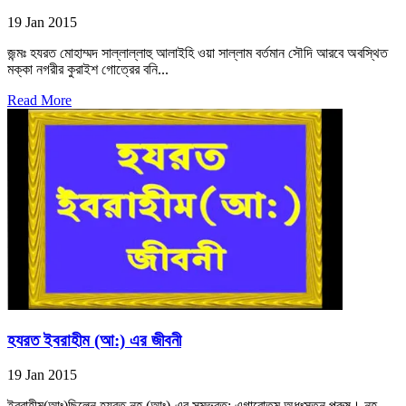
19 Jan 2015
জন্মঃ হযরত মোহাম্মদ সাল্লাল্লাহু আলাইহি ওয়া সাল্লাম বর্তমান সৌদি আরবে অবস্থিত
মক্কা নগরীর কুরাইশ গোত্রের বনি...
Read More
হযরত ইবরাহীম (আ:) এর জীবনী
19 Jan 2015
ইবরাহীম(আঃ)ছিলেন হযরত নূহ (আঃ)-এর সম্ভবত: এগারোতম অধঃস্তন পুরুষ। নূহ