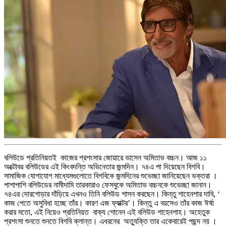
বলিউডে প্রতিনিয়তই কাজের প্রশংসার জোয়ারে ভাসেন অমিতাভ বচ্চন। আজ ১১
অক্টোবর বলিউডের এই কিংবদন্তি অভিনেতার জন্মদিন। ৭৪এ পা দিয়েছেন বিগবি।
সামাজিক যোগাযোগ মাধ্যেমগুলোতে বিগবিকে জন্মদিনের শুভেচ্ছা জানিয়েছেন ভক্তরা ।
পাশাপাশি বলিউডের নামীদামি তারকারাও ফেসবুকে অমিতাভ বচ্চনকে শুভেচ্ছা জানান।
৭৪এর দোরগোড়ার দাঁড়িয়ে এখনও তিনি বলিউড শাসন করছেন। কিন্তু শাহেনশার দাবি, ‘
কাজ পেতে অসুবিধা হচ্ছে তাঁর। কারণ এজ ফ্যাক্টর’। কিন্তু এ বয়সেও তাঁর কাজ ঈর্ষা
করার মতো, এই নিয়েও প্রতিনিয়ত বাক্য শোনেন এই বলিউড শাহেনশাহ। অহেতুক
প্রশংসা শুনতে শুনতে বিগবি ক্লান্ত। এধরনের অত্যুক্তি তার একেবারেই পছন্দ নয় ।