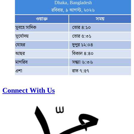
Dhaka, Bangladesh
রবিবার, ৯ আগস্ট, ২০২৬
ওয়াক্ত
সময়
সুবহে সাদিক
ভোর ৪:১০
সূর্যোদয়
ভোর ৫:৩১
যোহর
দুপুর ১২:০৪
আছর
বিকাল ৪:৪০
মাগরিব
সন্ধ্যা ৬:৩৬
এশা
রাত ৭:৫৭
Connect With Us