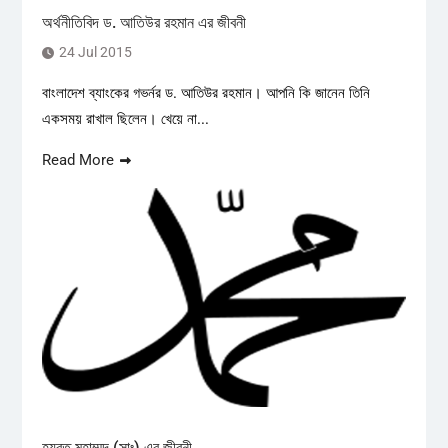
অর্থনীতিবিদ ড. আতিউর রহমান এর জীবনী
24 Jul 2015
বাংলাদেশ ব্যাংকের গভর্নর ড. আতিউর রহমান। আপনি কি জানেন তিনি
একসময় রাখাল ছিলেন। খেয়ে না...
Read More
হযরত মুহাম্মদ (সাঃ) এর জীবনী