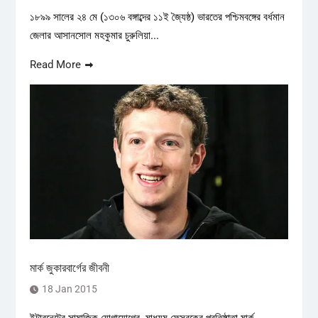
১৮৯৯ সালের ২৪ মে (১৩০৬ বঙ্গাব্দের ১১ই জ্যৈষ্ঠ) ভারতের পশ্চিমবঙ্গের বর্ধমান
জেলার আসানসোল মহকুমার চুরুলিয়া...
Read More
মার্ক জুকারবার্গের জীবনী
18 Jan 2015