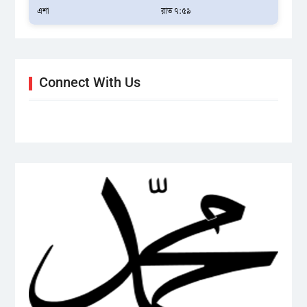
এশা
রাত ৭:৫৯
Connect With Us