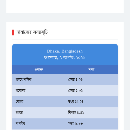
নামাজের সময়সূচি
Dhaka, Bangladesh
শুক্রবার, ৭ আগস্ট, ২০২৬
ওয়াক্ত
সময়
সুবহে সাদিক
ভোর ৪:০৯
সূর্যোদয়
ভোর ৫:৩১
যোহর
দুপুর ১২:০৪
আছর
বিকাল ৪:৪১
মাগরিব
সন্ধ্যা ৬:৩৮