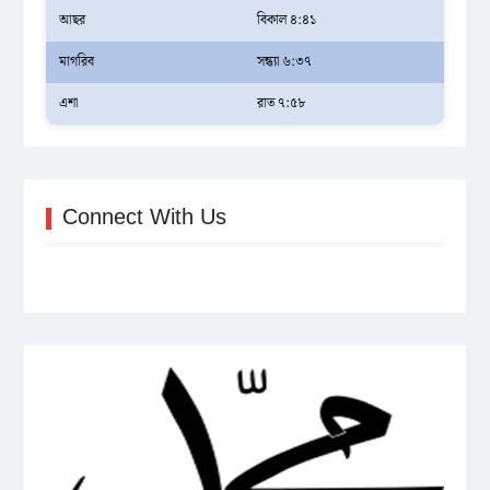
আছর
বিকাল ৪:৪১
মাগরিব
সন্ধ্যা ৬:৩৭
এশা
রাত ৭:৫৮
Connect With Us