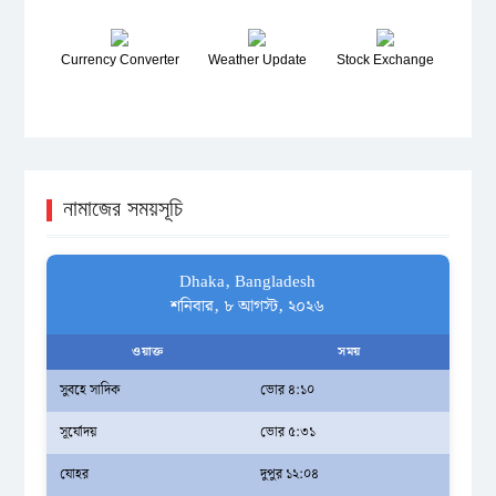
Currency Converter
Weather Update
Stock Exchange
নামাজের সময়সূচি
Dhaka, Bangladesh
শনিবার, ৮ আগস্ট, ২০২৬
ওয়াক্ত
সময়
সুবহে সাদিক
ভোর ৪:১০
সূর্যোদয়
ভোর ৫:৩১
যোহর
দুপুর ১২:০৪