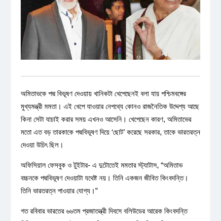
অমিতাভকে পদ্ম বিভূষণ দেওয়ায় খানিকটা খেপেছেনই বলা যায় পশ্চিমবঙ্গের
মুখ্যমন্ত্রী মমতা। এই খেপে যাওয়ার নেপথ্যে কোনও রাজনৈতিক উদ্দেশ্য আছে
কিনা সেটা যাচাই করার সময় এখনও আসেনি। খেপেছেন কারণ, অমিতাভের
মতো এত বড় তারকাকে পদ্মবিভূষণ দিয়ে ‘ছোট’ করেছে সরকার, তাকে ভারতরত্ন
দেওয়া উচিৎ ছিল।
অফিসিয়াল ফেসবুক ও টুইটার- এ দুটোতেই মমতার স্ট্যাটাস, “অমিতাভ
বচ্চনকে পদ্মবিভূষণ দেওয়াটা যথেষ্ট নয়। তিনি একজন জীবিত কিংবদন্তি।
তিনি ভারতরত্ন পাওয়ার যোগ্য।”
গত রবিবার ভারতের ৬৬তম প্রজাতন্ত্রী দিবসে বলিউডের আরেক কিংবদন্তি