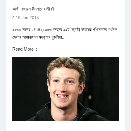
কাজী নজরুল ইসলামের জীবনী
19 Jan 2015
১৮৯৯ সালের ২৪ মে (১৩০৬ বঙ্গাব্দের ১১ই জ্যৈষ্ঠ) ভারতের পশ্চিমবঙ্গের বর্ধমান
জেলার আসানসোল মহকুমার চুরুলিয়া...
Read More