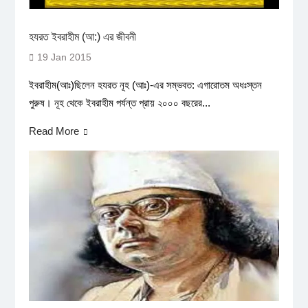
হযরত ইবরাহীম (আ:) এর জীবনী
19 Jan 2015
ইবরাহীম(আঃ)ছিলেন হযরত নূহ (আঃ)-এর সম্ভবত: এগারোতম অধঃস্তন
পুরুষ। নূহ থেকে ইবরাহীম পর্যন্ত প্রায় ২০০০ বছরের...
Read More