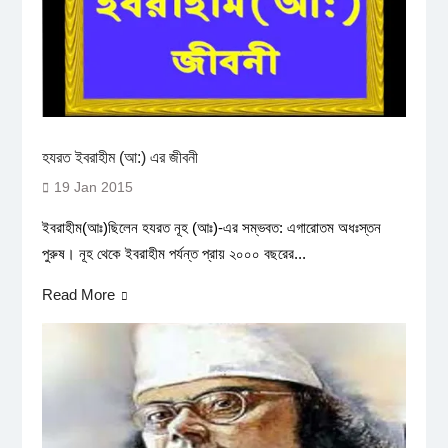
হযরত ইবরাহীম (আ:) এর জীবনী
19 Jan 2015
ইবরাহীম(আঃ)ছিলেন হযরত নূহ (আঃ)-এর সম্ভবত: এগারোতম অধঃস্তন
পুরুষ। নূহ থেকে ইবরাহীম পর্যন্ত প্রায় ২০০০ বছরের...
Read More