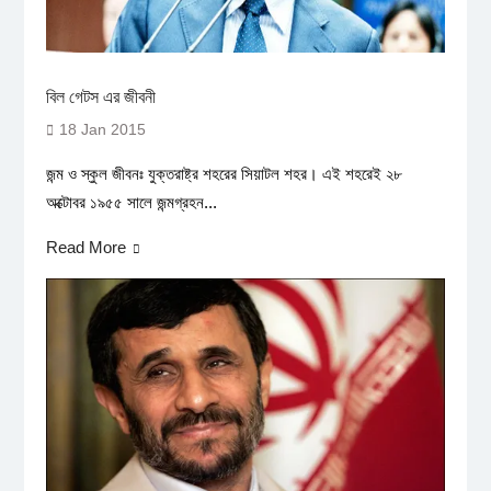
বিল গেটস এর জীবনী
18 Jan 2015
জন্ম ও স্কুল জীবনঃ যুক্তরাষ্ট্র শহরের সিয়াটল শহর। এই শহরেই ২৮
অক্টোবর ১৯৫৫ সালে জন্মগ্রহন...
Read More