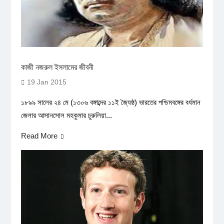
কাজী নজরুল ইসলামের জীবনী
19 Jan 2015
১৮৯৯ সালের ২৪ মে (১৩০৬ বঙ্গাব্দের ১১ই জ্যৈষ্ঠ) ভারতের পশ্চিমবঙ্গের বর্ধমান
জেলার আসানসোল মহকুমার চুরুলিয়া...
Read More