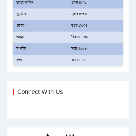
সুবহে সাদিক
ভোর ৪:০৮
সূর্যোদয়
ভোর ৫:৩০
যোহর
দুপুর ১২:০৪
আছর
বিকাল ৪:৪১
মাগরিব
সন্ধ্যা ৬:৩৮
এশা
রাত ৮:০০
Connect With Us