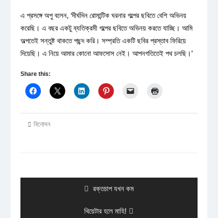
এ প্রসঙ্গে অপু বলেন, ‘দীর্ঘদিন রোমান্টিক ঘরনার গল্পের ছবিতে বেশি অভিনয়
করেছি। এ বছর একটু ব্যতিক্রমী গল্পের ছবিতে অভিনয় করতে যাচ্ছি। আমি
অল্পতেই সন্তুষ্ট থাকতে পছন্দ করি। সম্প্রতি একটি ছবির প্রস্তাব ফিরিয়ে
দিয়েছি। এ নিয়ে আমার কোনো আফসোস নেই। আপনগতিতেই পথ চলছি।’
Share this:
বিনোদন
Post
navigation
Previous
রক্তচাপ যখন কম
post:
Next
থিয়েটার হলে মাহি!