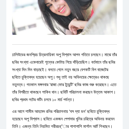
ঢালিউডের জনপ্রিয় চিত্রনায়িকা অপু বিশ্বাস আপন গতিতে চলছেন। মাঝে তাঁর
ছবির সংখ্যা একেবারেই শূন্যের কোটায় গিয়ে দাঁড়িয়েছিল। বর্তমানে তাঁর ছবির
সংখ্যা দিন দিন বাড়ছেই। বলতে গেলে নতুন বছরে বেশকটি বিগ বাজেটের
ছবিতে চুক্তিবদ্ধ হয়েছেন অপু। শুধু তাই নয় অভিনয়ের ক্ষেত্রেও থাকছে
নতুনত্ব। গতকাল মঙ্গলবার ‘রাজা ফোর টুয়েন্টি’ ছবির কাজ শুরু করেছেন। এতে
তাঁর বিপরীতে থাকছেন শাকিব খান। ছবিটি পরিচালনা করছেন উত্তম আকাশ।
ছবির প্রথম লটের শুটিং চলবে ১০ মার্চ পর্যন্ত।
এর আগে শামীম আহমেদ রনির পরিচালনায় ‘বস দ্যা ডন’ ছবিতে চুক্তিবদ্ধ
হয়েছেন অপু বিশ্বাস। ছবিতে একজন পেশাদার খুনির চরিত্রে অভিনয় করবেন
তিনি। এজন্য তিনি নিয়মিত শরীরচর্”ার পাশাপাশি মার্শাল আর্ট শিখছেন।