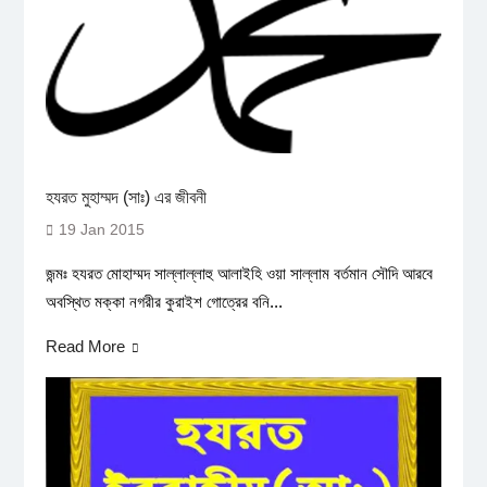
হযরত মুহাম্মদ (সাঃ) এর জীবনী
19 Jan 2015
জন্মঃ হযরত মোহাম্মদ সাল্লাল্লাহু আলাইহি ওয়া সাল্লাম বর্তমান সৌদি আরবে
অবস্থিত মক্কা নগরীর কুরাইশ গোত্রের বনি...
Read More