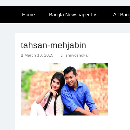
Home
Bangla Newspaper List
All Ban
tahsan-mehjabin
March 13, 2015
shuvoshokal