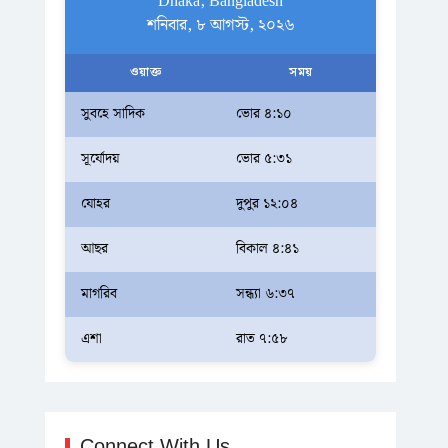
Dhaka, Bangladesh
শনিবার, ৮ আগস্ট, ২০২৬
ওয়াক্ত
সময়
সুবহে সাদিক
ভোর ৪:১০
সূর্যোদয়
ভোর ৫:৩১
যোহর
দুপুর ১২:০৪
আছর
বিকাল ৪:৪১
মাগরিব
সন্ধ্যা ৬:৩৭
এশা
রাত ৭:৫৮
Connect With Us