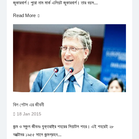
জুকারবার্গ। পুরো নাম মার্ক এলিয়ট জুকারবার্গ। তার বয়স...
Read More
বিল গেটস এর জীবনী
18 Jan 2015
জন্ম ও স্কুল জীবনঃ যুক্তরাষ্ট্র শহরের সিয়াটল শহর। এই শহরেই ২৮
অক্টোবর ১৯৫৫ সালে জন্মগ্রহন...