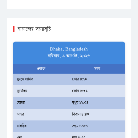
নামাজের সময়সূচি
Dhaka, Bangladesh
রবিবার, ৯ আগস্ট, ২০২৬
ওয়াক্ত
সময়
সুবহে সাদিক
ভোর ৪:১০
সূর্যোদয়
ভোর ৫:৩১
যোহর
দুপুর ১২:০৪
আছর
বিকাল ৪:৪০
মাগরিব
সন্ধ্যা ৬:৩৬
এশা
রাত ৭:৫৭