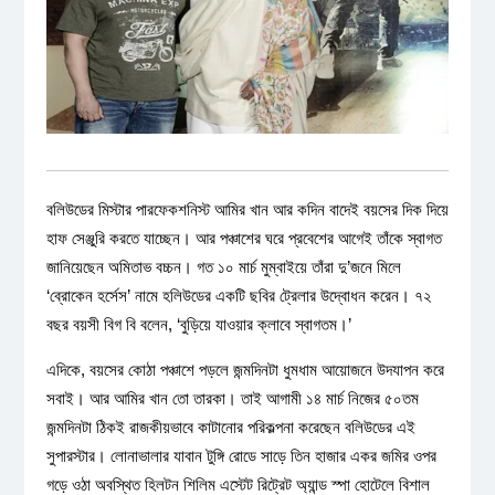
বলিউডের মিস্টার পারফেকশনিস্ট আমির খান আর কদিন বাদেই বয়সের দিক দিয়ে
হাফ সেঞ্জুরি করতে যাচ্ছেন। আর পঞ্চাশের ঘরে প্রবেশের আগেই তাঁকে স্বাগত
জানিয়েছেন অমিতাভ বচ্চন। গত ১০ মার্চ মুম্বাইয়ে তাঁরা দু’জনে মিলে
‘ব্রোকেন হর্সেস’ নামে হলিউডের একটি ছবির ট্রেলার উদ্বোধন করেন। ৭২
বছর বয়সী বিগ বি বলেন, ‘বুড়িয়ে যাওয়ার ক্লাবে স্বাগতম।’
এদিকে, বয়সের কোঠা পঞ্চাশে পড়লে জন্মদিনটা ধুমধাম আয়োজনে উদযাপন করে
সবাই। আর আমির খান তো তারকা। তাই আগামী ১৪ মার্চ নিজের ৫০তম
জন্মদিনটা ঠিকই রাজকীয়ভাবে কাটানোর পরিকল্পনা করেছেন বলিউডের এই
সুপারস্টার। লোনাভালার যাবান টুঙ্গি রোডে সাড়ে তিন হাজার একর জমির ওপর
গড়ে ওঠা অবস্থিত হিলটন শিলিম এস্টেট রিট্রেট অ্যান্ড স্পা হোটেলে বিশাল