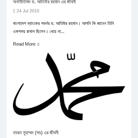
অর্থনীতিবিদ ড. আতিউর রহমান এর জীবনী
24 Jul 2015
বাংলাদেশ ব্যাংকের গভর্নর ড. আতিউর রহমান। আপনি কি জানেন তিনি
একসময় রাখাল ছিলেন। খেয়ে না...
Read More
হযরত মুহাম্মদ (সাঃ) এর জীবনী