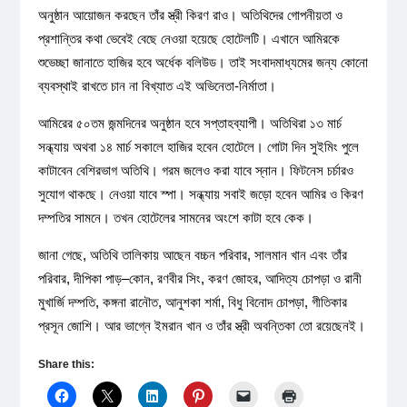
অনুষ্ঠান আয়োজন করছেন তাঁর স্ত্রী কিরণ রাও। অতিথিদের গোপনীয়তা ও
প্রশান্তির কথা ভেবেই বেছে নেওয়া হয়েছে হোটেলটি। এখানে আমিরকে
শুভেচ্ছা জানাতে হাজির হবে অর্ধেক বলিউড। তাই সংবাদমাধ্যমের জন্য কোনো
ব্যবস্থাই রাখতে চান না বিখ্যাত এই অভিনেতা-নির্মাতা।
আমিরের ৫০তম জন্মদিনের অনুষ্ঠান হবে সপ্তাহব্যাপী। অতিথিরা ১৩ মার্চ
সন্ধ্যায় অথবা ১৪ মার্চ সকালে হাজির হবেন হোটেলে। গোটা দিন সুইমিং পুলে
কাটাবেন বেশিরভাগ অতিথি। গরম জলেও করা যাবে স্নান। ফিটনেস চর্চারও
সুযোগ থাকছে। নেওয়া যাবে স্পা। সন্ধ্যায় সবাই জড়ো হবেন আমির ও কিরণ
দম্পতির সামনে। তখন হোটেলের সামনের অংশে কাটা হবে কেক।
জানা গেছে, অতিথি তালিকায় আছেন বচ্চন পরিবার, সালমান খান এবং তাঁর
পরিবার, দীপিকা পাড়–কোন, রণবীর সিং, করণ জোহর, আদিত্য চোপড়া ও রানী
মুখার্জি দম্পতি, কঙ্গনা রানৌত, আনুশকা শর্মা, বিধু বিনোদ চোপড়া, গীতিকার
প্রসূন জোশি। আর ভাগ্নে ইমরান খান ও তাঁর স্ত্রী অবন্তিকা তো রয়েছেনই।
Share this: