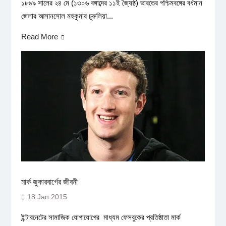
১৮৯৯ সালের ২৪ মে (১৩০৬ বঙ্গাব্দের ১১ই জ্যৈষ্ঠ) ভারতের পশ্চিমবঙ্গের বর্ধমান
জেলার আসানসোল মহকুমার চুরুলিয়া...
Read More
মার্ক জুকারবার্গের জীবনী
18 Jan 2015
ইন্টারনেটের সামাজিক যোগাযোগের মাধ্যম ফেসবুকের প্রতিষ্ঠাতা মার্ক