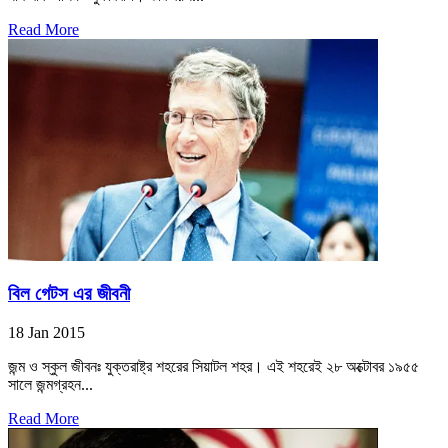
Read More
বিল গেটস এর জীবনী
18 Jan 2015
জন্ম ও স্কুল জীবনঃ যুক্তরাষ্ট্র শহরের সিয়াটল শহর। এই শহরেই ২৮ অক্টোবর ১৯৫৫
সালে জন্মগ্রহন...
Read More