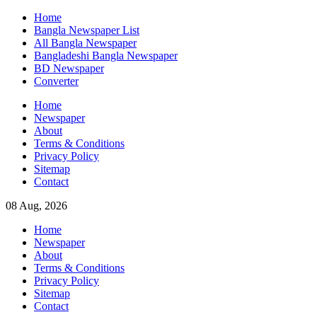
Skip
Home
to
Bangla Newspaper List
content
All Bangla Newspaper
Bangladeshi Bangla Newspaper
BD Newspaper
Converter
Home
Newspaper
About
Terms & Conditions
Privacy Policy
Sitemap
Contact
08 Aug, 2026
Home
Newspaper
About
Terms & Conditions
Privacy Policy
Sitemap
Contact