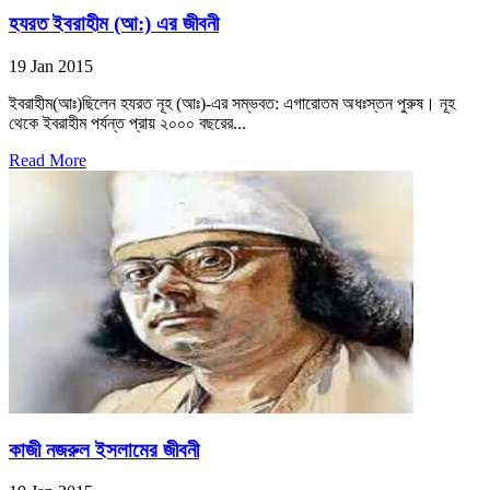
হযরত ইবরাহীম (আ:) এর জীবনী
19 Jan 2015
ইবরাহীম(আঃ)ছিলেন হযরত নূহ (আঃ)-এর সম্ভবত: এগারোতম অধঃস্তন পুরুষ। নূহ
থেকে ইবরাহীম পর্যন্ত প্রায় ২০০০ বছরের...
Read More
কাজী নজরুল ইসলামের জীবনী