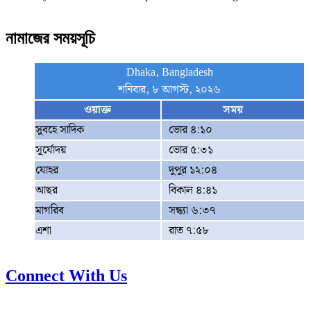
নামাজের সময়সূচি
Dhaka, Bangladesh
শনিবার, ৮ আগস্ট, ২০২৬
ওয়াক্ত
সময়
সুবহে সাদিক
ভোর ৪:১০
সূর্যোদয়
ভোর ৫:৩১
যোহর
দুপুর ১২:০৪
আছর
বিকাল ৪:৪১
মাগরিব
সন্ধ্যা ৬:৩৭
এশা
রাত ৭:৫৮
Connect With Us