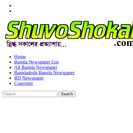
Menu
Item
Menu
Item
Home
Bangla Newspaper List
All Bangla Newspaper
Bangladeshi Bangla Newspaper
BD Newspaper
Converter
Search
for: