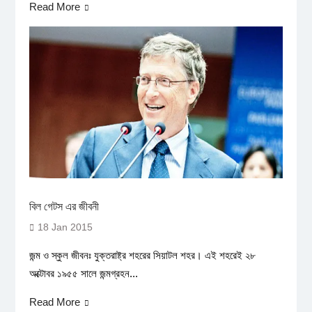
Read More
বিল গেটস এর জীবনী
18 Jan 2015
জন্ম ও স্কুল জীবনঃ যুক্তরাষ্ট্র শহরের সিয়াটল শহর। এই শহরেই ২৮
অক্টোবর ১৯৫৫ সালে জন্মগ্রহন...
Read More