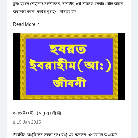
জন্মঃ হযরত মোহাম্মদ সাল্লাল্লাহু আলাইহি ওয়া সাল্লাম বর্তমান সৌদি আরবে
অবস্থিত মক্কা নগরীর কুরাইশ গোত্রের বনি...
Read More
হযরত ইবরাহীম (আ:) এর জীবনী
19 Jan 2015
ইবরাহীম(আঃ)ছিলেন হযরত নূহ (আঃ)-এর সম্ভবত: এগারোতম অধঃস্তন