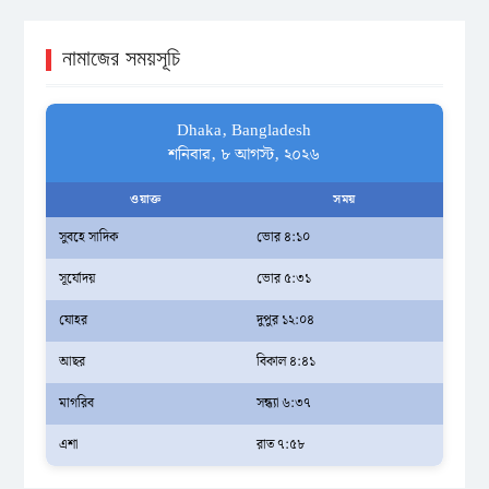
নামাজের সময়সূচি
Dhaka, Bangladesh
শনিবার, ৮ আগস্ট, ২০২৬
ওয়াক্ত
সময়
সুবহে সাদিক
ভোর ৪:১০
সূর্যোদয়
ভোর ৫:৩১
যোহর
দুপুর ১২:০৪
আছর
বিকাল ৪:৪১
মাগরিব
সন্ধ্যা ৬:৩৭
এশা
রাত ৭:৫৮