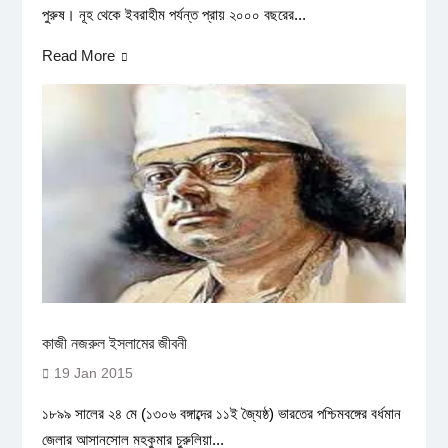
পুরুষ। নূহ থেকে ইবরাহীম পর্যন্ত প্রায় ২০০০ বছরের...
Read More
কাজী নজরুল ইসলামের জীবনী
19 Jan 2015
১৮৯৯ সালের ২৪ মে (১৩০৬ বঙ্গাব্দের ১১ই জ্যৈষ্ঠ) ভারতের পশ্চিমবঙ্গের বর্ধমান
জেলার আসানসোল মহকুমার চুরুলিয়া...