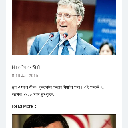
বিল গেটস এর জীবনী
18 Jan 2015
জন্ম ও স্কুল জীবনঃ যুক্তরাষ্ট্র শহরের সিয়াটল শহর। এই শহরেই ২৮
অক্টোবর ১৯৫৫ সালে জন্মগ্রহন...
Read More