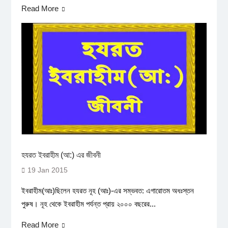
Read More
হযরত ইবরাহীম (আ:) এর জীবনী
19 Jan 2015
ইবরাহীম(আঃ)ছিলেন হযরত নূহ (আঃ)-এর সম্ভবত: এগারোতম অধঃস্তন
পুরুষ। নূহ থেকে ইবরাহীম পর্যন্ত প্রায় ২০০০ বছরের...
Read More