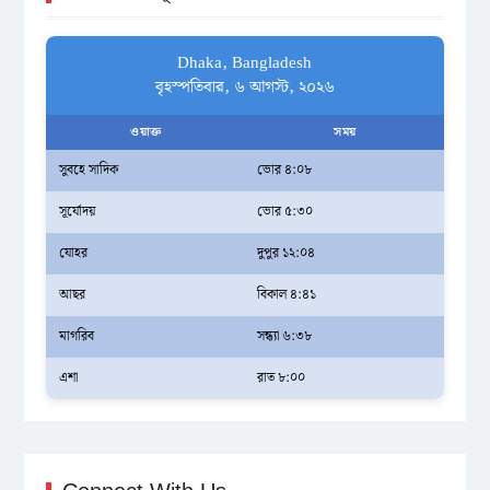
Dhaka, Bangladesh
বৃহস্পতিবার, ৬ আগস্ট, ২০২৬
ওয়াক্ত
সময়
সুবহে সাদিক
ভোর ৪:০৮
সূর্যোদয়
ভোর ৫:৩০
যোহর
দুপুর ১২:০৪
আছর
বিকাল ৪:৪১
মাগরিব
সন্ধ্যা ৬:৩৮
এশা
রাত ৮:০০