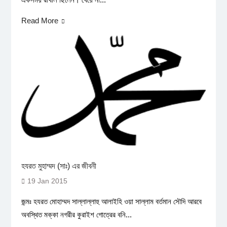
Read More
হযরত মুহাম্মদ (সাঃ) এর জীবনী
19 Jan 2015
জন্মঃ হযরত মোহাম্মদ সাল্লাল্লাহু আলাইহি ওয়া সাল্লাম বর্তমান সৌদি আরবে
অবস্থিত মক্কা নগরীর কুরাইশ গোত্রের বনি...