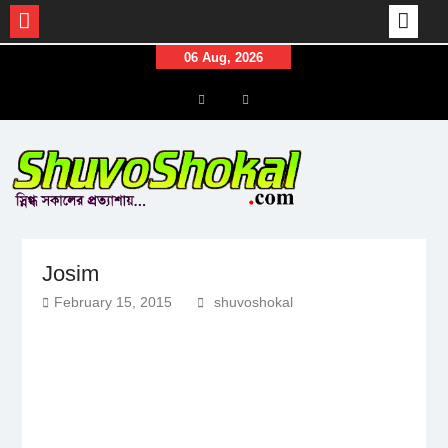
Skip
06 Aug, 2026
to
content
Menu
Menu
Item
Item
Josim
February 15, 2015
shuvoshokal