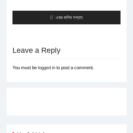
navigation
Previous
এবার জসিম সপ্তাহ
post:
Leave a Reply
You must be
logged in
to post a comment.