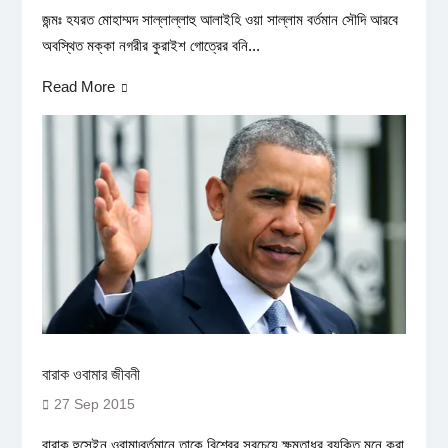
জন্মঃ হযরত মোহাম্মদ সাল্লাল্লাহু আলাইহি ওয়া সাল্লাম বর্তমান সৌদি আরবে
অবস্থিত মক্কা নগরীর কুরাইশ গোত্রের বনি...
Read More
বারাক ওবামার জীবনী
27 Sep 2015
বারাক হুসেইন ওবামা৷বর্তমানে তাকে বিশ্বের সবচেয়ে ক্ষমতাধর ব্যক্তি মনে করা