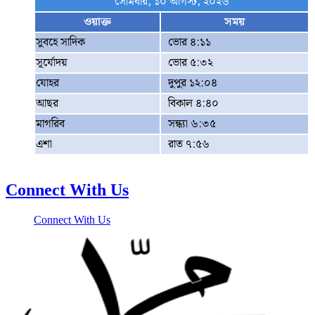
সোমবার, ১০ আগস্ট, ২০২৬
ওয়াক্ত
সময়
সুবহে সাদিক
ভোর ৪:১১
সূর্যোদয়
ভোর ৫:৩২
যোহর
দুপুর ১২:০৪
আছর
বিকাল ৪:৪০
মাগরিব
সন্ধ্যা ৬:৩৫
এশা
রাত ৭:৫৬
Connect With Us
Connect With Us