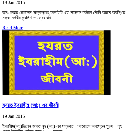
19 Jan 2015
জন্মঃ হযরত মোহাম্মদ সাল্লাল্লাহু আলাইহি ওয়া সাল্লাম বর্তমান সৌদি আরবে অবস্থিত
মক্কা নগরীর কুরাইশ গোত্রের বনি...
Read More
হযরত ইবরাহীম (আ:) এর জীবনী
19 Jan 2015
ইবরাহীম(আঃ)ছিলেন হযরত নূহ (আঃ)-এর সম্ভবত: এগারোতম অধঃস্তন পুরুষ। নূহ