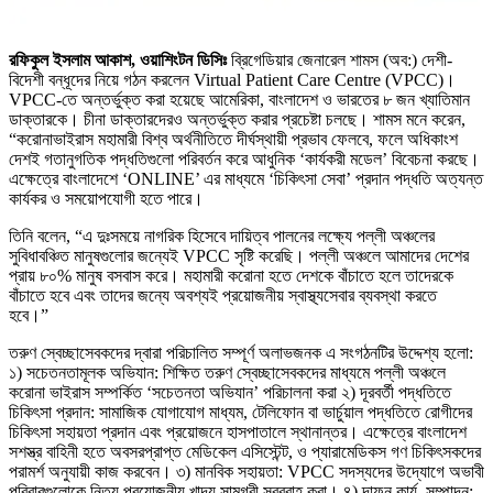
রফিকুল ইসলাম আকাশ, ওয়াশিংটন ডিসিঃ
ব্রিগেডিয়ার জেনারেল শামস (অব:) দেশী-
বিদেশী বন্ধূদের নিয়ে গঠন করলেন Virtual Patient Care Centre (VPCC)।
VPCC-তে অন্তর্ভুক্ত করা হয়েছে আমেরিকা, বাংলাদেশ ও ভারতের ৮ জন খ্যাতিমান
ডাক্তারকে। চীনা ডাক্তারদেরও অন্তর্ভুক্ত করার প্রচেষ্টা চলছে। শামস মনে করেন,
“করোনাভাইরাস মহামারী বিশ্ব অর্থনীতিতে দীর্ঘস্থায়ী প্রভাব ফেলবে, ফলে অধিকাংশ
দেশই গতানুগতিক পদ্ধতিগুলো পরিবর্তন করে আধুনিক ‘কার্যকরী মডেল’ বিবেচনা করছে।
এক্ষেত্রে বাংলাদেশে ‘ONLINE’ এর মাধ্যমে ‘চিকিৎসা সেবা’ প্রদান পদ্ধতি অত্যন্ত
কার্যকর ও সময়োপযোগী হতে পারে।
তিনি বলেন, “এ দুঃসময়ে নাগরিক হিসেবে দায়িত্ব পালনের লক্ষ্যে পল্লী অঞ্চলের
সুবিধাবঞ্চিত মানুষগুলোর জন্যেই VPCC সৃষ্টি করেছি। পল্লী অঞ্চলে আমাদের দেশের
প্রায় ৮০% মানুষ বসবাস করে। মহামারী করোনা হতে দেশকে বাঁচাতে হলে তাদেরকে
বাঁচাতে হবে এবং তাদের জন্যে অবশ্যই প্রয়োজনীয় স্বাস্থ্যসেবার ব্যবস্থা করতে
হবে।”
তরুণ স্বেচ্ছাসেবকদের দ্বারা পরিচালিত সম্পূর্ণ অলাভজনক এ সংগঠনটির উদ্দেশ্য হলো:
১) সচেতনতামূলক অভিযান: শিক্ষিত তরুণ স্বেচ্ছাসেবকদের মাধ্যমে পল্লী অঞ্চলে
করোনা ভাইরাস সম্পর্কিত ‘সচেতনতা অভিযান’ পরিচালনা করা ২) দূরবর্তী পদ্ধতিতে
চিকিৎসা প্রদান: সামাজিক যোগাযোগ মাধ্যম, টেলিফোন বা ভার্চুয়াল পদ্ধতিতে রোগীদের
চিকিৎসা সহায়তা প্রদান এবং প্রয়োজনে হাসপাতালে স্থানান্তর। এক্ষেত্রে বাংলাদেশ
সশস্ত্র বাহিনী হতে অবসরপ্রাপ্ত মেডিকেল এসিস্টেন্ট, ও প্যারামেডিকস গণ চিকিৎসকদের
পরামর্শ অনুযায়ী কাজ করবেন। ৩) মানবিক সহায়তা: VPCC সদস্যদের উদ্যোগে অভাবী
পরিবারগুলোকে নিত্য প্রয়োজনীয় খাদ্য সামগ্রী সরবরাহ করা। ৪) দাফন কার্য সম্পাদন: