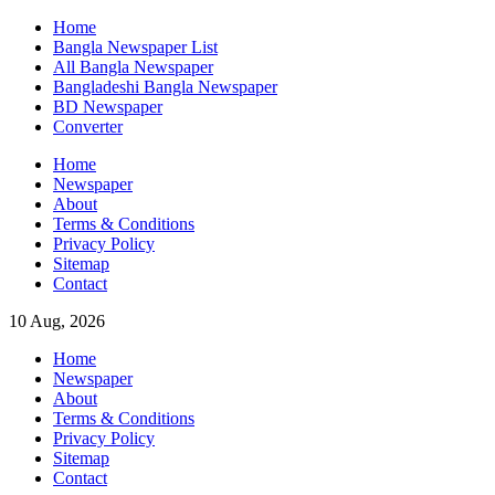
Skip
Home
to
Bangla Newspaper List
content
All Bangla Newspaper
Bangladeshi Bangla Newspaper
BD Newspaper
Converter
Home
Newspaper
About
Terms & Conditions
Privacy Policy
Sitemap
Contact
10 Aug, 2026
Home
Newspaper
About
Terms & Conditions
Privacy Policy
Sitemap
Contact