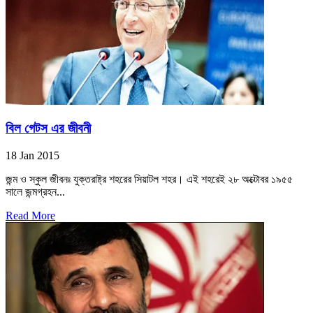
বিল গেটস এর জীবনী
18 Jan 2015
জন্ম ও স্কুল জীবনঃ যুক্তরাষ্ট্র শহরের সিয়াটল শহর। এই শহরেই ২৮ অক্টোবর ১৯৫৫
সালে জন্মগ্রহন...
Read More