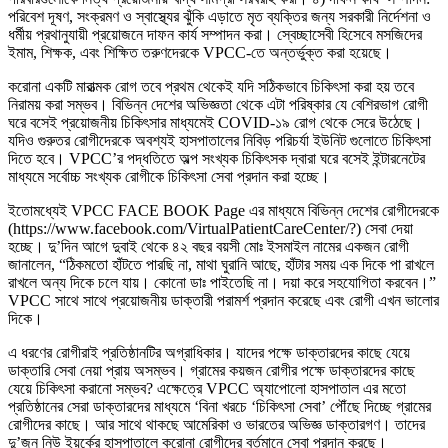
পরিবেশ দূষণ, সংক্রমণ ও স্বাস্থ্যের ঝুঁকি এড়াতে মৃত ব্যক্তির জন্য সরকারী নির্দেশনা ও
ধর্মীয় প্রথানুযায়ী প্রয়োজনে দাফন কার্য সম্পাদন করা। স্বেচ্ছাসেবী হিসেবে মসজিদের
ইমাম, শিক্ষক, এবং শিক্ষিত তরুণদেরকে VPCC-তে অন্তর্ভুক্ত করা হয়েছে।
করোনা একটি মারাত্মক রোগ তবে প্রথম থেকেই যদি সঠিকভাবে চিকিৎসা করা হয় তবে
নিরাময় করা সম্ভব। বিভিন্ন দেশের অভিজ্ঞতা থেকে এটা পরিষ্কার যে বেশিরভাগ রোগী
ঘরে বসেই প্রয়োজনীয় চিকিৎসার মাধ্যমেই COVID-১৯ রোগ থেকে সেরে উঠেছে।
যদিও গুরুতর রোগীদেরকে অবশ্যই হাসপাতালের নিবিড় পরিচর্যা ইউনিট গুলোতে চিকিৎসা
দিতে হবে। VPCC’র পদ্ধতিতে অল্প সংখ্যক চিকিৎসক দ্বারা ঘরে বসেই ইন্টারনেটের
মাধ্যমে সর্বোচ্চ সংখ্যক রোগীকে চিকিৎসা সেবা প্রদান করা হচ্ছে।
ইতোমধ্যেই VPCC FACE BOOK Page এর মাধ্যমে বিভিন্ন দেশের রোগীদেরকে
(https://www.facebook.com/VirtualPatientCareCenter/?) সেবা দেয়া
হচ্ছে। দু’দিন আগে দুবাই থেকে ৪২ বছর বয়সী মোঃ ইসমাইল নামের একজন রোগী
জানালেন, “ঠিকমতো হাঁটতে পারছি না, মাথা ঘুরানি আছে, হাঁটার সময় এক দিকে পা রাখলে
রাখলে অন্য দিকে চলে যায়। কোনো ডাঃ পাইতেছি না। দয়া করে সহযোগিতা করবেন।”
VPCC সাথে সাথে প্রয়োজনীয় ডাক্তারী পরামর্শ প্রদান করেছে এবং রোগী এখন ভালোর
দিকে।
এ ধরণের রোগীরাই প্রতিষ্ঠানটির অগ্রাধিকার। যাদের পক্ষে ডাক্তারদের কাছে যেয়ে
ডাক্তারি সেবা নেয়া প্রায় অসম্ভব। গ্রামের কয়জন রোগীর পক্ষে ডাক্তারদের কাছে
যেয়ে চিকিৎসা করানো সম্ভব? এক্ষেত্রে VPCC অ্যাপোলো হাসপাতাল এর মতো
প্রতিষ্ঠানের সেরা ডাক্তারদের মাধ্যমে ‘বিনা খরচে ‘চিকিৎসা সেবা’ পৌঁছে দিচ্ছে গ্রামের
রোগীদের কাছে। আর সাথে থাকছে আমেরিকা ও ভারতের অভিজ্ঞ ডাক্তারগণ। তাদের
দু’জন নিউ ইয়র্কের হাসপাতালে করোনা রোগীদের বর্তমানে সেবা প্রদান করছে।