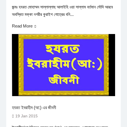
জন্মঃ হযরত মোহাম্মদ সাল্লাল্লাহু আলাইহি ওয়া সাল্লাম বর্তমান সৌদি আরবে
অবস্থিত মক্কা নগরীর কুরাইশ গোত্রের বনি...
Read More
হযরত ইবরাহীম (আ:) এর জীবনী
19 Jan 2015