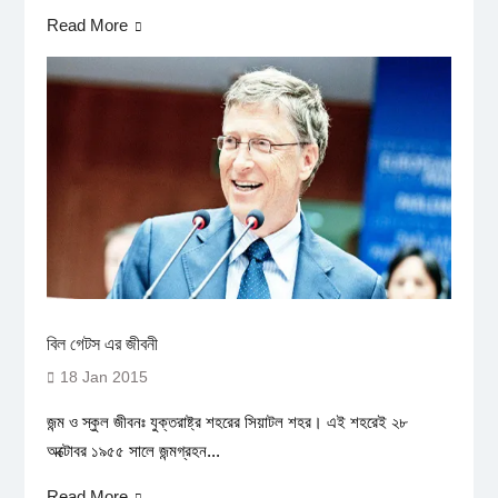
Read More
বিল গেটস এর জীবনী
18 Jan 2015
জন্ম ও স্কুল জীবনঃ যুক্তরাষ্ট্র শহরের সিয়াটল শহর। এই শহরেই ২৮
অক্টোবর ১৯৫৫ সালে জন্মগ্রহন...
Read More