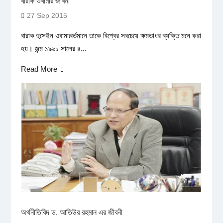
বারাক ওবামার জীবনী
27 Sep 2015
বারাক হুসেইন ওবামা৷বর্তমানে তাকে বিশ্বের সবচেয়ে ক্ষমতাধর ব্যক্তি মনে করা
হয়। জন্ম ১৯৬১ সালের ৪...
Read More
অর্থনীতিবিদ ড. আতিউর রহমান এর জীবনী