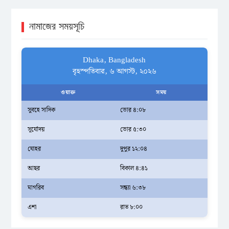
নামাজের সময়সূচি
Dhaka, Bangladesh
বৃহস্পতিবার, ৬ আগস্ট, ২০২৬
ওয়াক্ত
সময়
সুবহে সাদিক
ভোর ৪:০৮
সূর্যোদয়
ভোর ৫:৩০
যোহর
দুপুর ১২:০৪
আছর
বিকাল ৪:৪১
মাগরিব
সন্ধ্যা ৬:৩৮
এশা
রাত ৮:০০