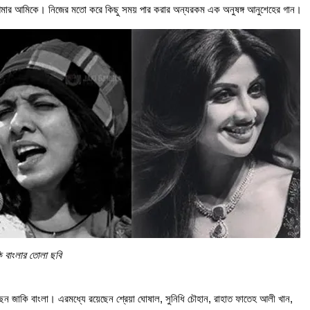
ান আমার আমিকে। নিজের মতো করে কিছু সময় পার করার অন্যরকম এক অনুষঙ্গ আনুশেহের গান।
ি বাংলার তোলা ছবি
ন জাকি বাংলা। এরমধ্যে রয়েছেন শ্রেয়া ঘোষাল, সুনিধি চৌহান, রাহাত ফাতেহ আলী খান,