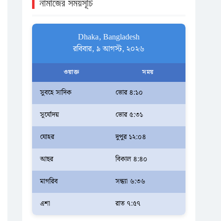
নামাজের সময়সূচি
Dhaka, Bangladesh
রবিবার, ৯ আগস্ট, ২০২৬
ওয়াক্ত
সময়
সুবহে সাদিক
ভোর ৪:১০
সূর্যোদয়
ভোর ৫:৩১
যোহর
দুপুর ১২:০৪
আছর
বিকাল ৪:৪০
মাগরিব
সন্ধ্যা ৬:৩৬
এশা
রাত ৭:৫৭