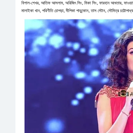
বিশাল-শেখর, আতিফ আসলাম, অরিজিৎ সিং, মিকা সিং, ফারহান আখতার, ফাওয়াদ খান
মালাইকা খান, পরিণীতি চোপড়া, দীপিকা পাড়ুকোন, তাস স্টোন, সৌমিত্র চট্টোপাধ