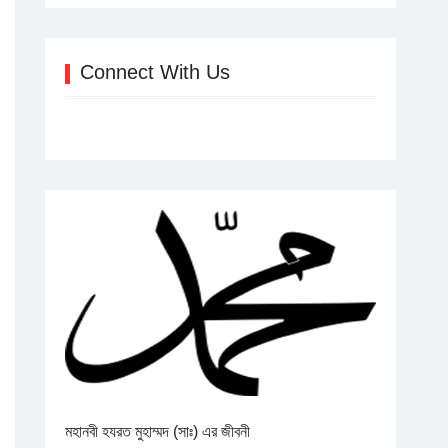
Connect With Us
মহানবী হযরত মুহাম্মদ (সাঃ) এর জীবনী