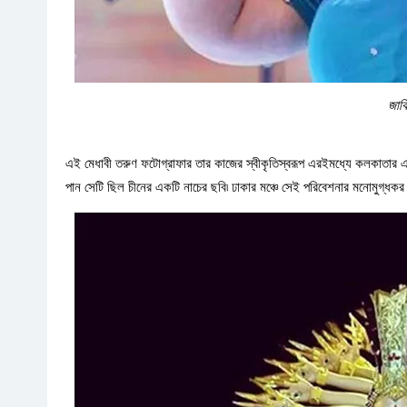
জাক
এই মেধাবী তরুণ ফটোগ্রাফার তার কাজের স্বীকৃতিস্বরূপ এরইমধ্যে কলকাতার এ
পান সেটি ছিল চীনের একটি নাচের ছবি৷ ঢাকার মঞ্চে সেই পরিবেশনার মনোমুগ্ধক