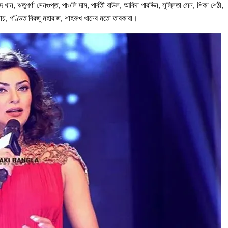
, ঋতুপর্ণা সেনগুপ্ত, পাওলি দাম, পার্বতী বাউল, আবিদা পারভিন, সুল্লিতা সেন, শিকা শেঠী,
্যায়, পণ্ডিত বিরজু মহারাজ, শাহরুখ খানের মতো তারকারা।