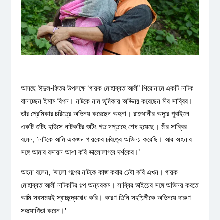
আসছে ঈদুল-ফিতর উপলক্ষে ‘গায়ক মোহাব্বত আলী’ শিরোনামে একটি নাটক
বানাচ্ছেন ইমাম রিপন। নাটকে নাম ভূমিকায় অভিনয় করেছেন মীর সাব্বির।
তাঁর প্রেমিকার চরিত্রে অভিনয় করেছেন অহনা। রাজধানীর অদূরে পূবাইলে
একটি শুটিং হাউসে নাটকটির শুটিং গত সপ্তাহে শেষ হয়েছে। মীর সাব্বির
বলেন, ‘নাটকে আমি একজন গায়কের চরিত্রে অভিনয় করেছি। আর অহনার
সঙ্গে আমার রসায়ন আশা করি ভালোলাগবে দর্শকের।’
অহনা বলেন, ‘ভালো গল্পের নাটকে কাজ করার চেষ্টা করি এখন। গায়ক
মোহাব্বত আলী নাটকটির গল্প অন্যরকম। সাব্বির ভাইয়ের সঙ্গে অভিনয় করতে
আমি সবসময়ই স্বাচ্ছন্দ্যবোধ করি। কারণ তিনি সহশিল্পীকে অভিনয়ে দারুণ
সহযোগিতা করেন।’