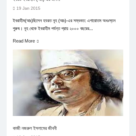
19 Jan 2015
ইবরাহীম(আঃ)ছিলেন হযরত নূহ (আঃ)-এর সম্ভবত: এগারোতম অধঃস্তন
পুরুষ। নূহ থেকে ইবরাহীম পর্যন্ত প্রায় ২০০০ বছরের...
Read More
কাজী নজরুল ইসলামের জীবনী