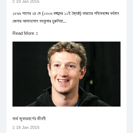
19 Jan 2015
১৮৯৯ সালের ২৪ মে (১৩০৬ বঙ্গাব্দের ১১ই জ্যৈষ্ঠ) ভারতের পশ্চিমবঙ্গের বর্ধমান
জেলার আসানসোল মহকুমার চুরুলিয়া...
Read More
মার্ক জুকারবার্গের জীবনী
18 Jan 2015