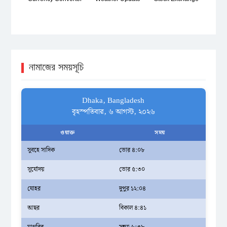
নামাজের সময়সূচি
Dhaka, Bangladesh
বৃহস্পতিবার, ৬ আগস্ট, ২০২৬
ওয়াক্ত
সময়
সুবহে সাদিক
ভোর ৪:০৮
সূর্যোদয়
ভোর ৫:৩০
যোহর
দুপুর ১২:০৪
আছর
বিকাল ৪:৪১