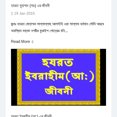
হযরত মুহাম্মদ (সাঃ) এর জীবনী
19 Jan 2015
জন্মঃ হযরত মোহাম্মদ সাল্লাল্লাহু আলাইহি ওয়া সাল্লাম বর্তমান সৌদি আরবে
অবস্থিত মক্কা নগরীর কুরাইশ গোত্রের বনি...
Read More
হযরত ইবরাহীম (আ:) এর জীবনী