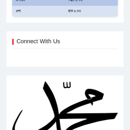
মাগরিব
সন্ধ্যা ৬:৩৮
এশা
রাত ৮:০০
Connect With Us