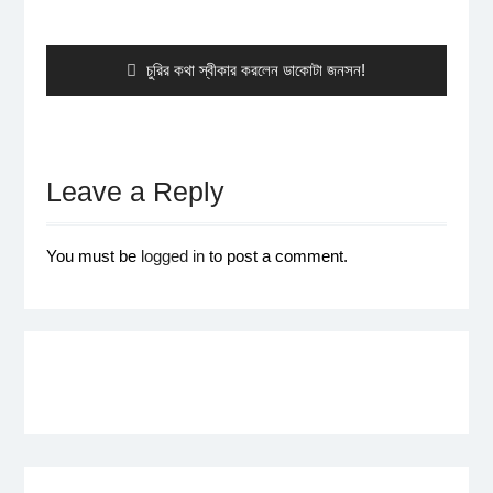
Post
navigation
Previous
চুরির কথা স্বীকার করলেন ডাকোটা জনসন!
post:
Leave a Reply
You must be
logged in
to post a comment.