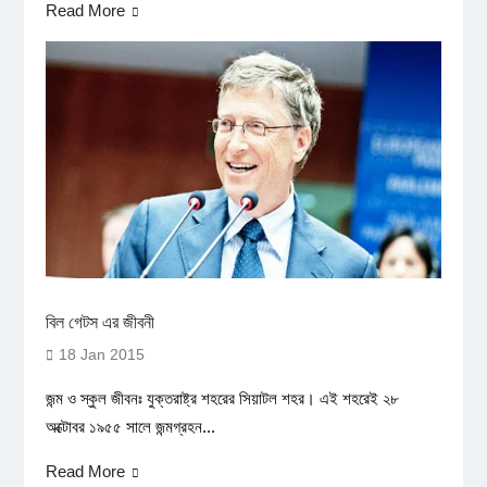
Read More
বিল গেটস এর জীবনী
18 Jan 2015
জন্ম ও স্কুল জীবনঃ যুক্তরাষ্ট্র শহরের সিয়াটল শহর। এই শহরেই ২৮
অক্টোবর ১৯৫৫ সালে জন্মগ্রহন...
Read More