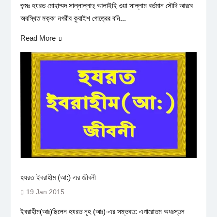
জন্মঃ হযরত মোহাম্মদ সাল্লাল্লাহু আলাইহি ওয়া সাল্লাম বর্তমান সৌদি আরবে
অবস্থিত মক্কা নগরীর কুরাইশ গোত্রের বনি...
Read More
হযরত ইবরাহীম (আ:) এর জীবনী
19 Jan 2015
ইবরাহীম(আঃ)ছিলেন হযরত নূহ (আঃ)-এর সম্ভবত: এগারোতম অধঃস্তন