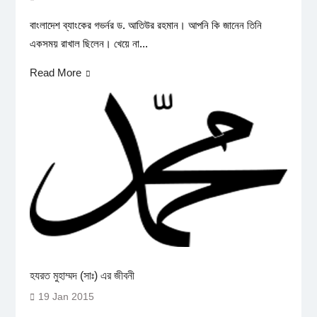
বাংলাদেশ ব্যাংকের গভর্নর ড. আতিউর রহমান। আপনি কি জানেন তিনি
একসময় রাখাল ছিলেন। খেয়ে না...
Read More
হযরত মুহাম্মদ (সাঃ) এর জীবনী
19 Jan 2015