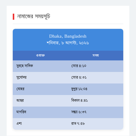
নামাজের সময়সূচি
Dhaka, Bangladesh
শনিবার, ৮ আগস্ট, ২০২৬
ওয়াক্ত
সময়
সুবহে সাদিক
ভোর ৪:১০
সূর্যোদয়
ভোর ৫:৩১
যোহর
দুপুর ১২:০৪
আছর
বিকাল ৪:৪১
মাগরিব
সন্ধ্যা ৬:৩৭
এশা
রাত ৭:৫৮