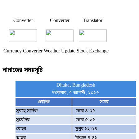
Converter
Converter
Translator
Currency Converter
Weather Update
Stock Exchange
নামাজের সময়সূচি
Dhaka, Bangladesh
শুক্রবার, ৭ আগস্ট, ২০২৬
ওয়াক্ত
সময়
সুবহে সাদিক
ভোর ৪:০৯
সূর্যোদয়
ভোর ৫:৩১
যোহর
দুপুর ১২:০৪
আছর
বিকাল ৪:৪১