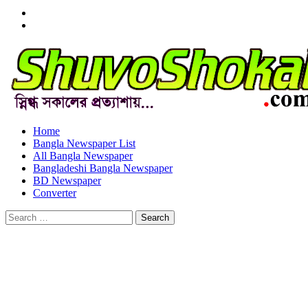
Menu
Item
Menu
Item
Home
Bangla Newspaper List
All Bangla Newspaper
Bangladeshi Bangla Newspaper
BD Newspaper
Converter
Search
for: