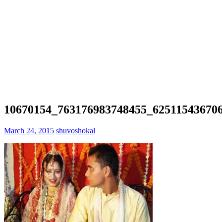
10670154_763176983748455_62511543670
March 24, 2015
shuvoshokal