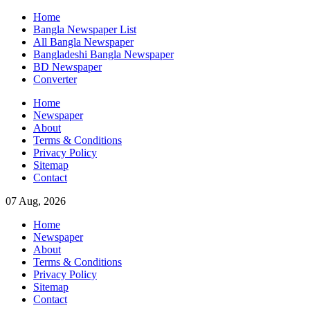
Skip
Home
to
Bangla Newspaper List
content
All Bangla Newspaper
Bangladeshi Bangla Newspaper
BD Newspaper
Converter
Home
Newspaper
About
Terms & Conditions
Privacy Policy
Sitemap
Contact
07 Aug, 2026
Home
Newspaper
About
Terms & Conditions
Privacy Policy
Sitemap
Contact