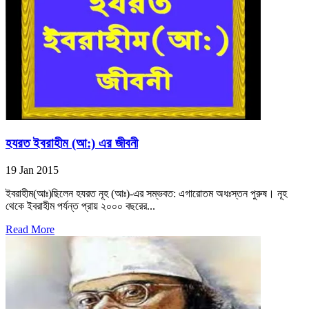
হযরত ইবরাহীম (আ:) এর জীবনী
19 Jan 2015
ইবরাহীম(আঃ)ছিলেন হযরত নূহ (আঃ)-এর সম্ভবত: এগারোতম অধঃস্তন পুরুষ। নূহ
থেকে ইবরাহীম পর্যন্ত প্রায় ২০০০ বছরের...
Read More