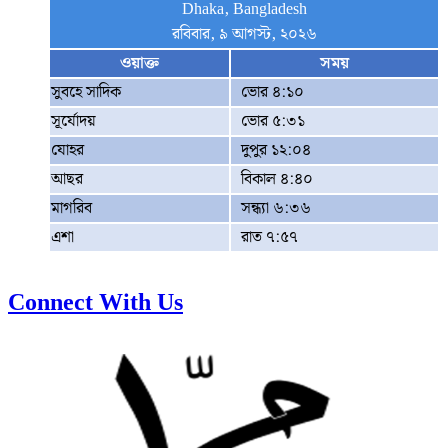
Dhaka, Bangladesh
রবিবার, ৯ আগস্ট, ২০২৬
ওয়াক্ত
সময়
সুবহে সাদিক
ভোর ৪:১০
সূর্যোদয়
ভোর ৫:৩১
যোহর
দুপুর ১২:০৪
আছর
বিকাল ৪:৪০
মাগরিব
সন্ধ্যা ৬:৩৬
এশা
রাত ৭:৫৭
Connect With Us