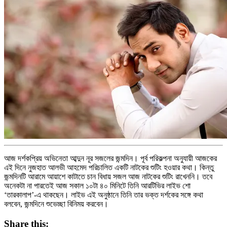
আজ দর্শকপ্রিয় অভিনেতা আব্দুন নূর সজলের জন্মদিন। পূর্ব পরিকল্পনা অনুযায়ী আজকের
এই দিনে নুজহাত আলভী আহমেদ পরিচালিত একটি নাটকের শুটিং হওয়ার কথা। কিন্তু
জন্মদিনটি আরামে আয়াশে কাটাতে চান বিধায় সজল আজ নাটকের শুটিং রাখেননি। তবে
অনেকটা না পারতেই আজ সকাল ১০টা ৪০ মিনিটে তিনি আরটিভির লাইভ শো
‘তারকালাপ’-এ থাকছেন। লাইভ এই অনুষ্ঠানে তিনি তার ভক্ত দর্শকের সঙ্গে কথা
বলবেন, জন্মদিনে শুভেচ্ছা বিনিময় করবেন।
Share this: