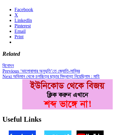
Facebook
X
LinkedIn
Pinterest
Email
Print
Related
বিনোদন
Post
Previous
Previous
‘ভালোবাসার অনুভূতি’তে জ্যোতি-সাব্বির
Next
post:
Next
অভিমান থেকে চলচ্চিত্র ছাড়ার সিদ্ধান্ত নিয়েছিলাম : মাহি
navigation
post:
Useful Links