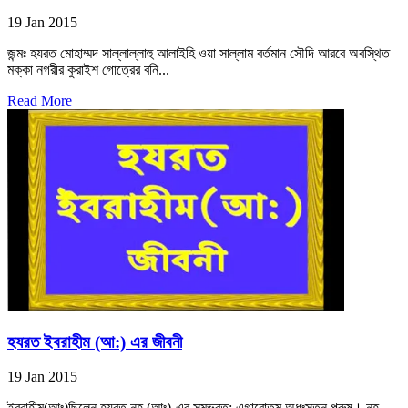
19 Jan 2015
জন্মঃ হযরত মোহাম্মদ সাল্লাল্লাহু আলাইহি ওয়া সাল্লাম বর্তমান সৌদি আরবে অবস্থিত
মক্কা নগরীর কুরাইশ গোত্রের বনি...
Read More
হযরত ইবরাহীম (আ:) এর জীবনী
19 Jan 2015
ইবরাহীম(আঃ)ছিলেন হযরত নূহ (আঃ)-এর সম্ভবত: এগারোতম অধঃস্তন পুরুষ। নূহ