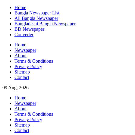
Skip
Home
to
Bangla Newspaper List
content
All Bangla Newspaper
Bangladeshi Bangla Newspaper
BD Newspaper
Converter
Home
Newspaper
About
Terms & Conditions
Privacy Policy
Sitemap
Contact
09 Aug, 2026
Home
Newspaper
About
Terms & Conditions
Privacy Policy
Sitemap
Contact