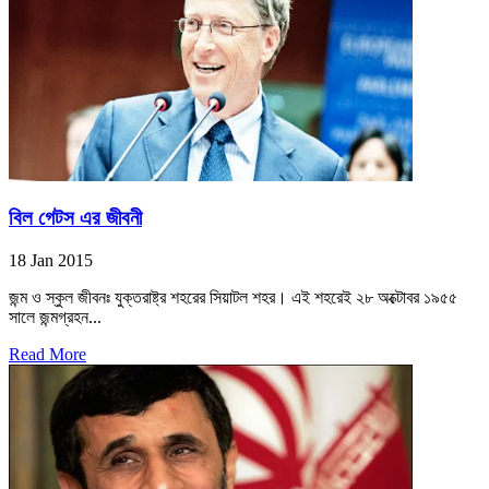
বিল গেটস এর জীবনী
18 Jan 2015
জন্ম ও স্কুল জীবনঃ যুক্তরাষ্ট্র শহরের সিয়াটল শহর। এই শহরেই ২৮ অক্টোবর ১৯৫৫
সালে জন্মগ্রহন...
Read More