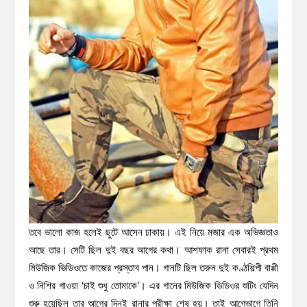
তবে ভালো কাজ হলেই ছুটে আসেন ঢাকায়। এই নিয়ে মজার এক অভিজ্ঞতাও
আছে তার। সেটি ছিল দুই বছর আগের কথা। আশফাক রানা সেবারই প্রথম
মিউজিক ভিডিওতে কাজের প্রস্তাব পান। গানটি ছিল তরুন দুই কণ্ঠশিল্পী বাপ্পী
ও নিশির গাওয়া ‘চাই শুধু তোমাকে’। এর গানের মিউজিক ভিডিওর শুটিং যেদিন
শুরু হয়েছিল তার আগের দিনই রানার পরীক্ষা শেষ হয়। তাই আগেভাগে তিনি