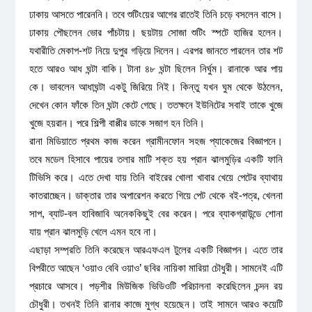
ঢাকায় আসতে পারেননি। তবে শুটিংয়ের আগের রাতেই তিনি চড়ে বসলেন বাসে।
ঢাকায় পৌছলেন ভোর পাঁচটায়। ছয়টায় সোজা শুটিং স্পটে হাজির হলেন।
যথারীতি মেকাপ-শট নিয়ে দুপুর গড়িয়ে দিলেন। এরপর জানতে পারলেন তার শট
হতে আরও আধ ঘন্টা বাকি। টানা ৪৮ ঘন্টা ছিলেন নির্ঘুম। রানাকে আর পায়
কে। ভাবলেন আধাঘন্টা একটু জিরিয়ে নিই। কিন্তু যখন ঘুম থেকে উঠলেন,
দেখেন কোন ফাঁকে তিন ঘন্টা কেটে গেছে। ততক্ষনে ইউনিটের সবাই তাকে খুজে
খুজে হয়রান। পরে শিল্পী বাপ্পীর ডাকে সজাগ হন তিনি।
রানা মিডিয়াতে প্রথম কাজ করেন গ্রামীনফোন সহজ প্যাকেজের বিজ্ঞাপনে।
তবে মডেল হিসাবে পায়ের তলার মাটি শক্ত হয় প্রান ঝালমুড়ির একটি ফানি
টিভিসি করে। এতে দেখা যায় তিনি বাইরের খোলা খাবার খেয়ে পেটের ব্যাথায়
কাতরাচ্ছেন। ডাক্তার তার অপারেশন করতে গিয়ে পেট থেকে বই-পত্র, খেলনা
সাপ, ব্যাট-বল হাবিজাবি অনেককিছুই বের করেন। পরে ব্যাকগ্রাউন্ডে শোনা
যায় প্রান ঝালমুড়ি খেলে এমন হবে না।
এছাড়া সম্প্রতি তিনি করেছেন আরএফএল টুলের একটি বিজ্ঞাপন। এতে তার
বিপরীতে আছেন ‘ওয়াও বেবি ওয়াও’ ছবির নায়িকা মারিয়া চৌধুরী। সামনেই এটি
প্রচারে আসবে। পড়শীর মিউজিক ভিডিওটি পরিচালনা করেছিলেন চন্দন রয়
চৌধুরী। তখনই তিনি রানার কাজে মুগ্ধ হয়েছেন। তাই সামনে আরও কয়েটি