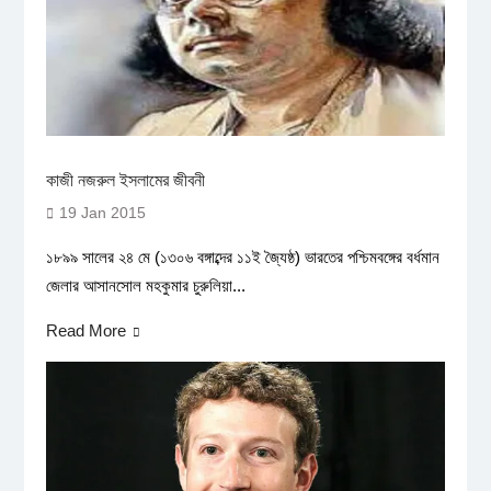
কাজী নজরুল ইসলামের জীবনী
19 Jan 2015
১৮৯৯ সালের ২৪ মে (১৩০৬ বঙ্গাব্দের ১১ই জ্যৈষ্ঠ) ভারতের পশ্চিমবঙ্গের বর্ধমান
জেলার আসানসোল মহকুমার চুরুলিয়া...
Read More