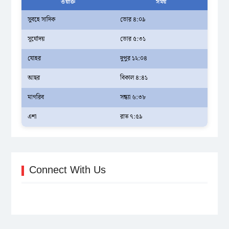
ওয়াক্ত
সময়
সুবহে সাদিক
ভোর ৪:০৯
সূর্যোদয়
ভোর ৫:৩১
যোহর
দুপুর ১২:০৪
আছর
বিকাল ৪:৪১
মাগরিব
সন্ধ্যা ৬:৩৮
এশা
রাত ৭:৫৯
Connect With Us