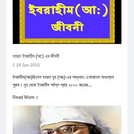
হযরত ইবরাহীম (আ:) এর জীবনী
19 Jan 2015
ইবরাহীম(আঃ)ছিলেন হযরত নূহ (আঃ)-এর সম্ভবত: এগারোতম অধঃস্তন
পুরুষ। নূহ থেকে ইবরাহীম পর্যন্ত প্রায় ২০০০ বছরের...
Read More