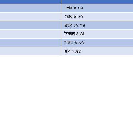
ভোর ৪:০৯
ভোর ৫:৩১
দুপুর ১২:০৪
বিকাল ৪:৪১
সন্ধ্যা ৬:৩৮
রাত ৭:৫৯