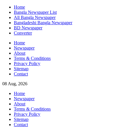
Skip
Home
to
Bangla Newspaper List
content
All Bangla Newspaper
Bangladeshi Bangla Newspaper
BD Newspaper
Converter
Home
Newspaper
About
Terms & Conditions
Privacy Policy
Sitemap
Contact
08 Aug, 2026
Home
Newspaper
About
Terms & Conditions
Privacy Policy
Sitemap
Contact