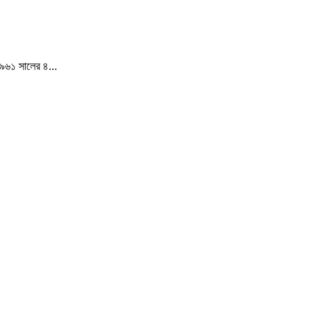
১৯৬১ সালের ৪...