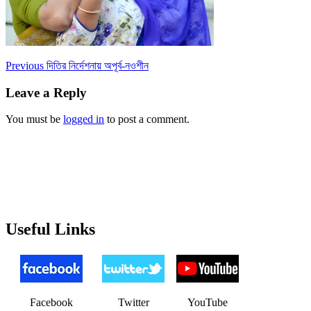
Post
Previous
Previous
দিতির নির্দেশনায় অপূর্ব-নওশীন
post:
navigation
Leave a Reply
You must be
logged in
to post a comment.
Useful Links
Facebook
Twitter
YouTube