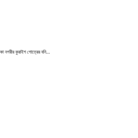
্কা নগরীর কুরাইশ গোত্রের বনি...