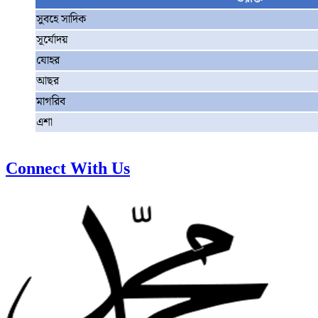
সুবহে সাদিক
সূর্যোদয়
যোহর
আছর
মাগরিব
এশা
Connect With Us