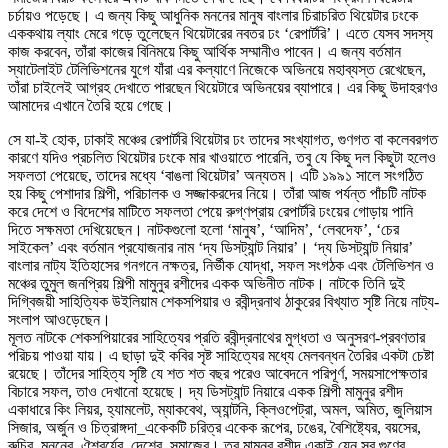
চর্চায়ও পড়েছে। এ জন্য কিছু আধুনিক মননের মানুষ বাংলার চিরাচরিত থিয়েটার ঢংকে
এককথায় ল্যাং মেরে গড়ে তুলেছেন থিয়েটারের নবতর ঢং ‘রেপার্টরি’। এতে যেসব সদস্য
কাজ করবেন, তাঁরা কাজের বিনিময়ে কিছু আর্থিক সম্মানীও পাবেন। এ জন্য বর্তমান
স্যাটেলাইট টেলিভিশনের যুগে যাঁরা এর কল্যাণে নিজেকে অভিনয়ে মহাব্যস্ত রেখেছেন,
তাঁরা চাইলেই আগ্রহ দেখাতে পারছেন থিয়েটারে অভিনয়ের ব্যাপারে। এর কিছু উদাহরণও
আমাদের এখানে তৈরি হয়ে গেছে।
সে যা-ই হোক, ঢাকাই মঞ্চের রেপার্টরি থিয়েটার ঢং তাদের সংখ্যাগত, গুণগত বা কলেবরগত
কারণে যদিও প্রচলিত থিয়েটার ঢংকে মার খাওয়াতে পারেনি, তবু যে কিছু দল কিছুটা হলেও
সফলতা পেয়েছে, তাদের মধ্যে ‘বাঙলা থিয়েটার’ অন্যতম। এটি ১৯৯১ সালে সংগঠিত
হয় কিছু পেশাদার শিল্পী, পরিচালক ও সজ্জাকরদের নিয়ে। তাঁরা আজ পর্যন্ত পাঁচটি নাটক
করে দেশে ও বিদেশের মাটিতে সফলতা পেয়ে রুগ্ণপ্রায় রেপার্টরি ঢংয়ের গোড়ায় পানি
দিতে সক্ষমতা দেখিয়েছেন। নাটকগুলো হলো ‘মানুষ’, ‘আদিম’, ‘লেবদেফ’, ‘চের
সাইকেল’ এবং বর্তমান প্রযোজনার নাম ‘দ্য ডিসট্যান্ট নিয়ার’। ‘দ্য ডিসট্যান্ট নিয়ার’
বাংলার নাট্য ইতিহাসের গনগনে নক্ষত্র, নির্ভীক যোদ্ধা, সফল সংগঠক এবং টেলিভিশন ও
মঞ্চের তুমুল জনপ্রিয় শিল্পী মামুনুর রশীদের একক অভিনীত নাটক। নাটকে তিনি দুই
দিগ্বিজয়ী সাহিত্যিক উইলিয়াম শেকসপিয়ার ও রবীন্দ্রনাথ ঠাকুরের বিখ্যাত সৃষ্টি নিয়ে নাট্য-
সংলাপ আওড়েছেন।
মূলত নাটকে শেকসপিয়ারের সাহিত্যের প্রতি রবীন্দ্রনাথের মুগ্ধতা ও অনুসরণ-প্রবণতার
পরিচয় পাওয়া যায়। এ ছাড়া দুই কবির সৃষ্ট সাহিত্যের মধ্যে মেলবন্ধন তৈরির একটা চেষ্টা
রয়েছে। তাঁদের সাহিত্য সৃষ্টি যে শত শত বছর পরেও আবেদনে পরিপূর্ণ, সময়সাপেক্ষতার
বিচারে সফল, তাও দেখানো হয়েছে। দ্য ডিসট্যান্ট নিয়ারে একক শিল্পী মামুনুর রশীদ
একাধারে কিং লিয়র, হ্যামলেট, ম্যাকবেথ, অ্যান্টনি, ক্লিওপেট্রা, অমল, অমিত, জুলিয়াস
সিজার, অর্জুন ও চিত্রাঙ্গদা_একেকটি চরিত্র একেক রূপের, ঢঙের, বৈশিষ্ট্যের, বয়সের,
রুচির, মননের, ঐশ্বর্যের, দেশের, সমাজের। তবু মামুনুর রশীদ একাই যেন সব গুণের