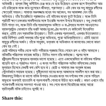
অধিকারী। হাল্কা কিছু কস্টিউম চেঞ্জ করে যে হয়ে উঠেছেন একেক রূপে উদ্ভাসিত আর
ওই চরিত্রকে মঞ্চে করে তুলেছেন জীবন্ত, প্রাণবন্ত। এটা বোধ হয় শুধু মামুনুর রশীদের
ক্ষেত্রেই সম্ভব। সামান্য মঞ্চসজ্জার মধ্যে সব আবেদন, সব আকাঙ্ক্ষা যেন তাঁর
অভিনয়ে। তাঁর ইংরেজিতে প্রাজ্ঞতাও এই নাটকের মধ্যে ফুটে উঠেছে। মঞ্চে তিনি
প্রতিটি ক্ষণে চমৎকার সাবলীলতার সঙ্গে ইংরেজি সংলাপ উগরে দিয়েছেন। শুধু সেখানেই
তিনি শান্ত নন, মঞ্চে তিনি তাঁর স্বভাবসুলভ ভঙ্গিতে ও কণ্ঠস্বরে সংলাপ আওড়ালেও
ব্যাকগ্রাউন্ড ভোকালে তাঁর ভরাট আবার দৃঢ়কণ্ঠের সংলাপ যে কাউকেই উদ্বেলিত
করবে_এটাই যেন স্বাভাবিক চিত্রায়ণ। তিনি একবার প্রশ্নকর্তা, একবার উত্তরদাতা।
ভারি নির্লিপ্ত একটা সমন্বয় তাঁর পুরো অভিনয়ে, পুরো অভিব্যক্তিতে। এটাই হয়তো
মামুনুর রশীদের অর্জন। তাঁকে সাধুবাদ, ধন্যবাদ বা অভিবাদন না জানানোর কোনো কারণ
বোধ হয় নেই।
ছোট্ট পরিসরে গভীর থেকে অতি গভীরতর প্রজ্ঞায় নিয়ে গেছেন গল্প ও নাট্য আবহকে।
নাটকটির পরিচালক ফায়েজ জহির। তিনিও সফল তাঁর কর্মযজ্ঞে। গল্পের সঙ্গে
রবীন্দ্রসংগীতের ক্ষুদ্রতর ব্যবহার ভালো হয়েছে। এতে একঘেয়েমিতা বা নাটকের পরিসর
বাড়েনি বলে এ প্রয়াসও সফল। এ জন্য সংগীত পরিচালক অমিত মলি্লকের মেধার
মূল্যায়ন হিসেবে মেধাবী বলা বেশি হবে না। ছোট্ট ও সামান্য মঞ্চ অনুষঙ্গ মঞ্চের
সৌন্দর্যবর্ধনে সহায়ক হয়েছে। দৃষ্টিনন্দনতা দানের জন্য আজাদকে সাবলীল মনে করা যায়।
বিষয়বস্তু নির্বাচন বা ভালো নাটক উপহার দেওয়ার জন্য সব দর্শকের পক্ষ থেকে শহিদুল
মামুনকে অবশ্যই হাততালি বা প্রশংসাবাণী শোনানো উচিত মনে করছি। কারণ এখানে তাঁর
গবেষণাধর্মী মননের সফলতা পাওয়া যায়। সব শেষে বাংলা থিয়েটারের কাছে আরো
ব্যতিক্রমী নাটক চাইতেও ভুলছি না।
Share this: