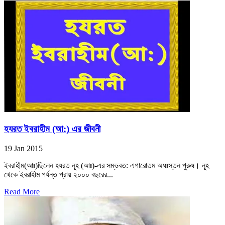
হযরত ইবরাহীম (আ:) এর জীবনী
19 Jan 2015
ইবরাহীম(আঃ)ছিলেন হযরত নূহ (আঃ)-এর সম্ভবত: এগারোতম অধঃস্তন পুরুষ। নূহ
থেকে ইবরাহীম পর্যন্ত প্রায় ২০০০ বছরের...
Read More