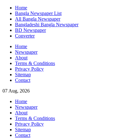
Skip
Home
to
Bangla Newspaper List
content
All Bangla Newspaper
Bangladeshi Bangla Newspaper
BD Newspaper
Converter
Home
Newspaper
About
Terms & Conditions
Privacy Policy
Sitemap
Contact
07 Aug, 2026
Home
Newspaper
About
Terms & Conditions
Privacy Policy
Sitemap
Contact