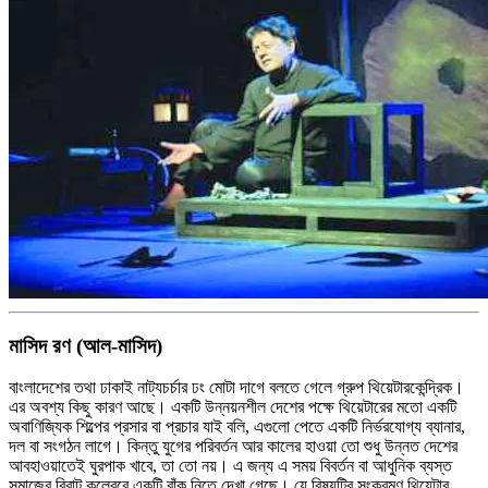
মাসিদ রণ (আল-মাসিদ)
বাংলাদেশের তথা ঢাকাই নাট্যচর্চার ঢং মোটা দাগে বলতে গেলে গ্রুপ থিয়েটারকেন্দ্রিক।
এর অবশ্য কিছু কারণ আছে। একটি উন্নয়নশীল দেশের পক্ষে থিয়েটারের মতো একটি
অবাণিজ্যিক শিল্পের প্রসার বা প্রচার যাই বলি, এগুলো পেতে একটি নির্ভরযোগ্য ব্যানার,
দল বা সংগঠন লাগে। কিন্তু যুগের পরিবর্তন আর কালের হাওয়া তো শুধু উন্নত দেশের
আবহাওয়াতেই ঘুরপাক খাবে, তা তো নয়। এ জন্য এ সময় বিবর্তন বা আধুনিক ব্যস্ত
সমাজের বিরাট কলেবরে একটি বাঁক নিতে দেখা গেছে। যে বিষয়টির সংক্রমণ থিয়েটার