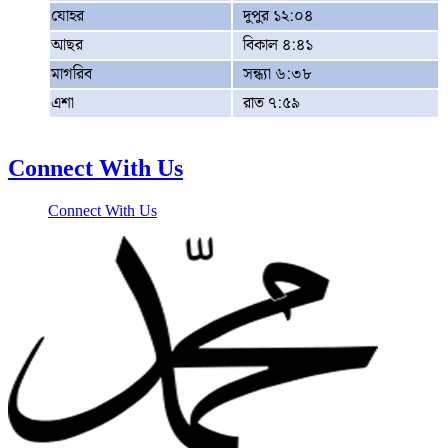
যোহর
দুপুর ১২:০৪
আছর
বিকাল ৪:৪১
মাগরিব
সন্ধ্যা ৬:৩৮
এশা
রাত ৭:৫৯
Connect With Us
Connect With Us