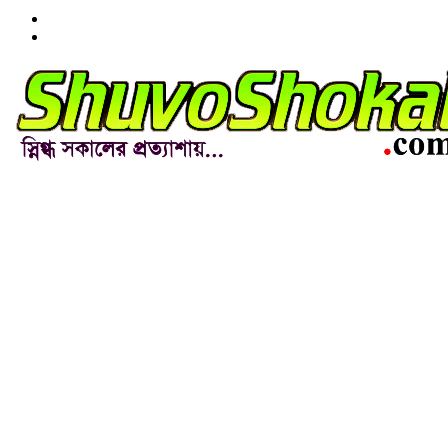
Menu
Item
Menu
Item