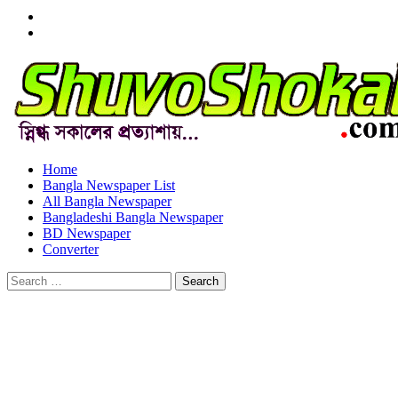
Menu
Item
Menu
Item
Home
Bangla Newspaper List
All Bangla Newspaper
Bangladeshi Bangla Newspaper
BD Newspaper
Converter
Search
for: