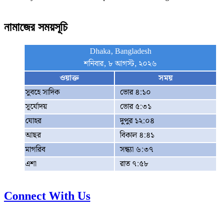
নামাজের সময়সূচি
Dhaka, Bangladesh
শনিবার, ৮ আগস্ট, ২০২৬
ওয়াক্ত
সময়
সুবহে সাদিক
ভোর ৪:১০
সূর্যোদয়
ভোর ৫:৩১
যোহর
দুপুর ১২:০৪
আছর
বিকাল ৪:৪১
মাগরিব
সন্ধ্যা ৬:৩৭
এশা
রাত ৭:৫৮
Connect With Us