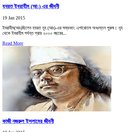
হযরত ইবরাহীম (আ:) এর জীবনী
19 Jan 2015
ইবরাহীম(আঃ)ছিলেন হযরত নূহ (আঃ)-এর সম্ভবত: এগারোতম অধঃস্তন পুরুষ। নূহ
থেকে ইবরাহীম পর্যন্ত প্রায় ২০০০ বছরের...
Read More
কাজী নজরুল ইসলামের জীবনী