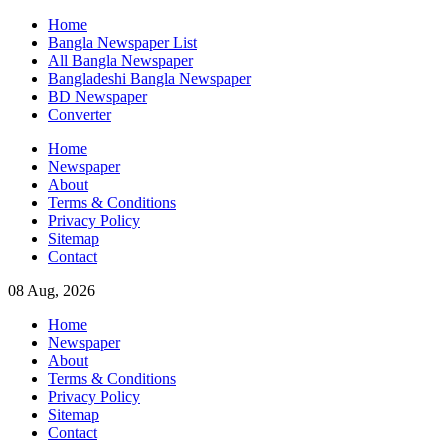
Skip
Home
to
Bangla Newspaper List
content
All Bangla Newspaper
Bangladeshi Bangla Newspaper
BD Newspaper
Converter
Home
Newspaper
About
Terms & Conditions
Privacy Policy
Sitemap
Contact
08 Aug, 2026
Home
Newspaper
About
Terms & Conditions
Privacy Policy
Sitemap
Contact