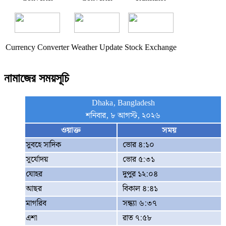
Currency Converter
Weather Update
Stock Exchange
নামাজের সময়সূচি
Dhaka, Bangladesh
শনিবার, ৮ আগস্ট, ২০২৬
ওয়াক্ত
সময়
সুবহে সাদিক
ভোর ৪:১০
সূর্যোদয়
ভোর ৫:৩১
যোহর
দুপুর ১২:০৪
আছর
বিকাল ৪:৪১
মাগরিব
সন্ধ্যা ৬:৩৭
এশা
রাত ৭:৫৮