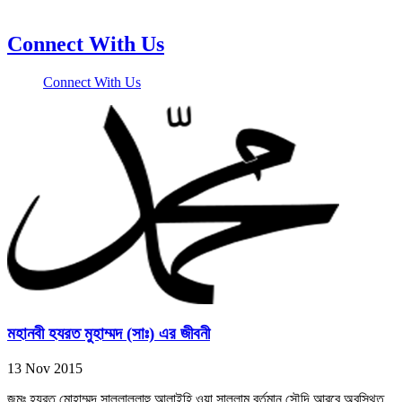
Connect With Us
Connect With Us
মহানবী হযরত মুহাম্মদ (সাঃ) এর জীবনী
13 Nov 2015
জন্মঃ হযরত মোহাম্মদ সাল্লাল্লাহু আলাইহি ওয়া সাল্লাম বর্তমান সৌদি আরবে অবস্থিত