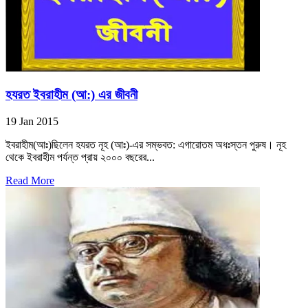
হযরত ইবরাহীম (আ:) এর জীবনী
19 Jan 2015
ইবরাহীম(আঃ)ছিলেন হযরত নূহ (আঃ)-এর সম্ভবত: এগারোতম অধঃস্তন পুরুষ। নূহ
থেকে ইবরাহীম পর্যন্ত প্রায় ২০০০ বছরের...
Read More