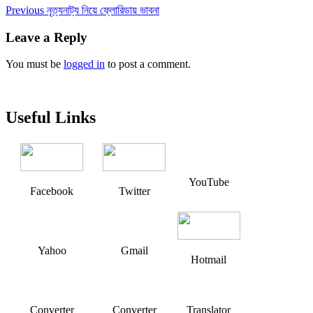
Post
Previous
Previous
নৃত্যনাট্য নিয়ে ফ্লোরিডায় ভাবনা
post:
navigation
Leave a Reply
You must be
logged in
to post a comment.
Useful Links
YouTube
Facebook
Twitter
Yahoo
Gmail
Hotmail
Converter
Converter
Translator