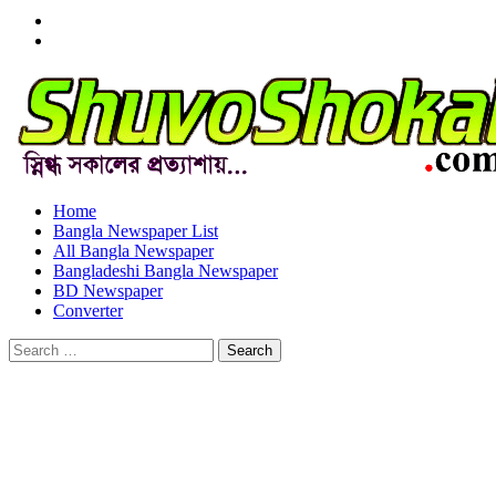
Menu
Item
Menu
Item
Home
Bangla Newspaper List
All Bangla Newspaper
Bangladeshi Bangla Newspaper
BD Newspaper
Converter
Search
for: