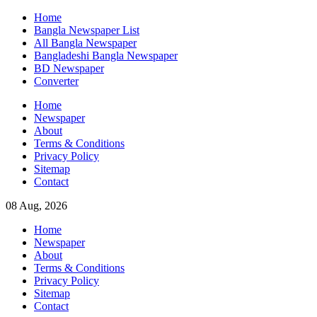
Skip
Home
to
Bangla Newspaper List
content
All Bangla Newspaper
Bangladeshi Bangla Newspaper
BD Newspaper
Converter
Home
Newspaper
About
Terms & Conditions
Privacy Policy
Sitemap
Contact
08 Aug, 2026
Home
Newspaper
About
Terms & Conditions
Privacy Policy
Sitemap
Contact