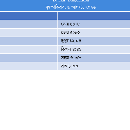
Dhaka, Bangladesh
বৃহস্পতিবার, ৬ আগস্ট, ২০২৬
ভোর ৪:০৮
ভোর ৫:৩০
দুপুর ১২:০৪
বিকাল ৪:৪১
সন্ধ্যা ৬:৩৮
রাত ৮:০০