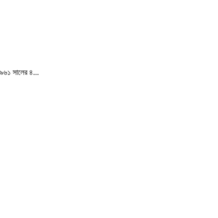
১৯৬১ সালের ৪...