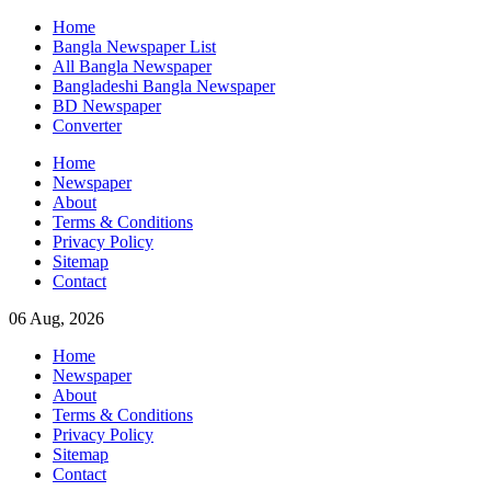
Skip
Home
to
Bangla Newspaper List
content
All Bangla Newspaper
Bangladeshi Bangla Newspaper
BD Newspaper
Converter
Home
Newspaper
About
Terms & Conditions
Privacy Policy
Sitemap
Contact
06 Aug, 2026
Home
Newspaper
About
Terms & Conditions
Privacy Policy
Sitemap
Contact