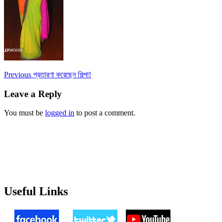
Post
Previous
Previous
প্রতারণা করেছেন শিল্পা!
post:
navigation
Leave a Reply
You must be
logged in
to post a comment.
Useful Links