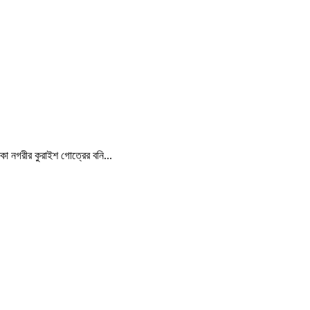
্কা নগরীর কুরাইশ গোত্রের বনি...