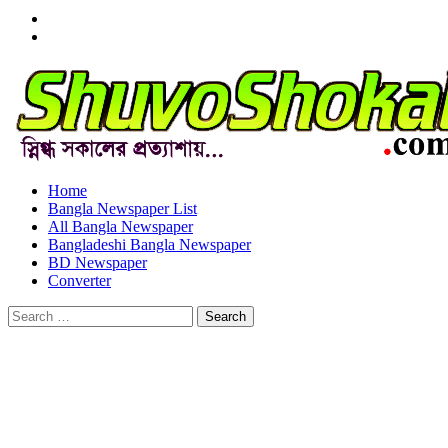
Menu
Item
Menu
Item
Home
Bangla Newspaper List
All Bangla Newspaper
Bangladeshi Bangla Newspaper
BD Newspaper
Converter
Search
for: