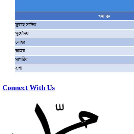
ওয়াক্ত
সুবহে সাদিক
সূর্যোদয়
যোহর
আছর
মাগরিব
এশা
Connect With Us