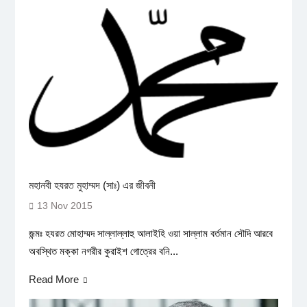
মহানবী হযরত মুহাম্মদ (সাঃ) এর জীবনী
13 Nov 2015
জন্মঃ হযরত মোহাম্মদ সাল্লাল্লাহু আলাইহি ওয়া সাল্লাম বর্তমান সৌদি আরবে
অবস্থিত মক্কা নগরীর কুরাইশ গোত্রের বনি...
Read More