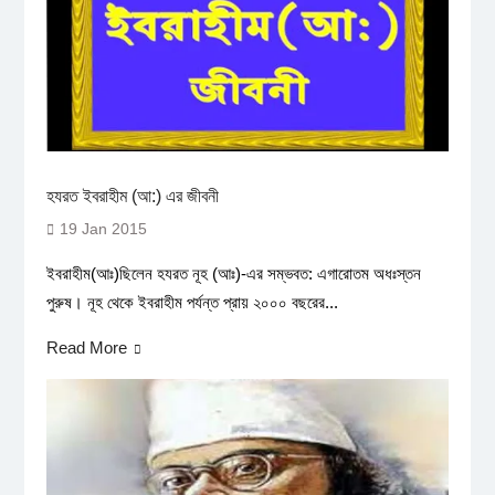
হযরত ইবরাহীম (আ:) এর জীবনী
19 Jan 2015
ইবরাহীম(আঃ)ছিলেন হযরত নূহ (আঃ)-এর সম্ভবত: এগারোতম অধঃস্তন
পুরুষ। নূহ থেকে ইবরাহীম পর্যন্ত প্রায় ২০০০ বছরের...
Read More