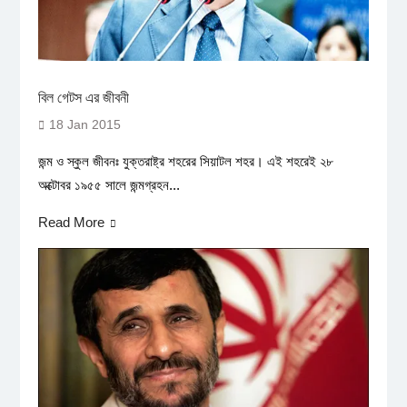
বিল গেটস এর জীবনী
18 Jan 2015
জন্ম ও স্কুল জীবনঃ যুক্তরাষ্ট্র শহরের সিয়াটল শহর। এই শহরেই ২৮
অক্টোবর ১৯৫৫ সালে জন্মগ্রহন...
Read More