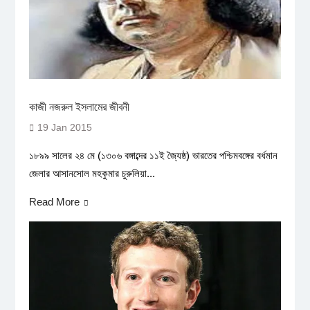
কাজী নজরুল ইসলামের জীবনী
19 Jan 2015
১৮৯৯ সালের ২৪ মে (১৩০৬ বঙ্গাব্দের ১১ই জ্যৈষ্ঠ) ভারতের পশ্চিমবঙ্গের বর্ধমান
জেলার আসানসোল মহকুমার চুরুলিয়া...
Read More