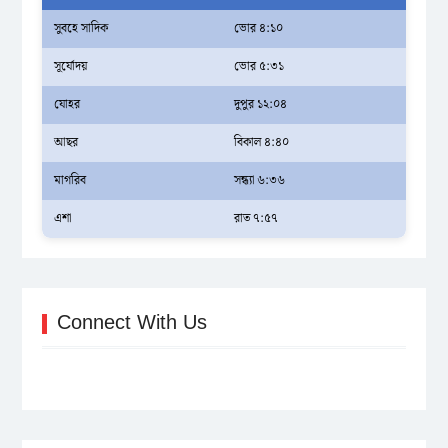
সুবহে সাদিক
ভোর ৪:১০
সূর্যোদয়
ভোর ৫:৩১
যোহর
দুপুর ১২:০৪
আছর
বিকাল ৪:৪০
মাগরিব
সন্ধ্যা ৬:৩৬
এশা
রাত ৭:৫৭
Connect With Us