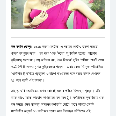
শুভ সকাল ডেস্কঃ
২০১৪ দারুণ কেটেছে, এ বছরের শুরুটাও ভালো হয়েছে
শ্রদ্ধা কাপুরের জন্য। গত বছর ‘এক ভিলেন’ সুপারহিট হয়েছে, ‘হায়দার’
কুড়িয়েছে প্রশংসা। শুধু অভিনয় নয়, ‘এক ভিলেন’ ছবির ‘গালিয়া’ গানটি গেয়ে
কণ্ঠশিল্পী হিসেবেও সুনাম কুড়িয়েছেন শ্রদ্ধা। এবার রেমো ডি’সুজা পরিচালিত
‘এবিসিডি টু’ ছবিতে প্রভুদেবা ও বারুণ ধাওয়ানের সঙ্গে নাচের ঝলক দেখাবেন
২৫ বছর বয়সী এই তারকা।
তাছাড়া ছবি বাছাইয়ের বেলায় বরাবরই মেধার পরিচয় দিয়েছেন শ্রদ্ধা। তাঁর
হাতে আরও আছে ফারহান আখতারের ‘রক অন টু’। সবমিলিয়ে ক্যারিয়ারে এত
কম সময়ে এমন সাফল্য ক’জনের কপালেই জোটে! ফলে ভারতে ফোর্বস
সাময়িকীর অনুর্ধ্ব ৩০ তালিকায় স্থান করে নিয়েছেন বলিউডের এই