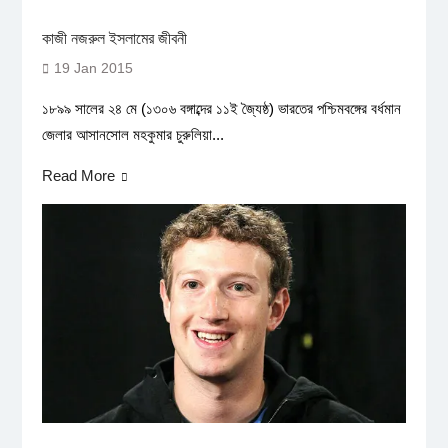
কাজী নজরুল ইসলামের জীবনী
19 Jan 2015
১৮৯৯ সালের ২৪ মে (১৩০৬ বঙ্গাব্দের ১১ই জ্যৈষ্ঠ) ভারতের পশ্চিমবঙ্গের বর্ধমান
জেলার আসানসোল মহকুমার চুরুলিয়া...
Read More