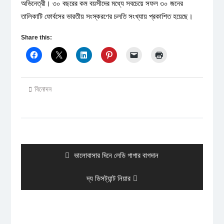
অভিনেত্রী। ৩০ বছরের কম বয়সীদের মধ্যে সবচেয়ে সফল ৩০ জনের
তালিকাটি ফোর্বসের ভারতীয় সংস্করণের চলতি সংখ্যায় প্রকাশিত হয়েছে।
Share this:
বিনোদন
Post
navigation
Previous
ভালোবাসার দিনে লেডি গাগার বাগদান
post:
Next
দ্য ডিসট্যান্ট নিয়ার
post: