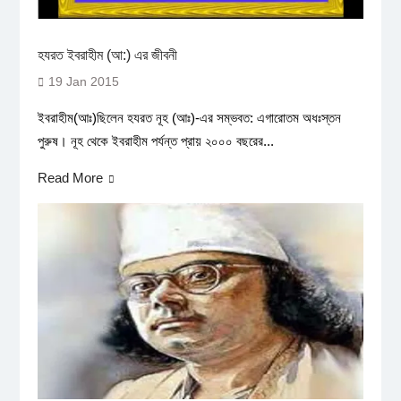
হযরত ইবরাহীম (আ:) এর জীবনী
19 Jan 2015
ইবরাহীম(আঃ)ছিলেন হযরত নূহ (আঃ)-এর সম্ভবত: এগারোতম অধঃস্তন
পুরুষ। নূহ থেকে ইবরাহীম পর্যন্ত প্রায় ২০০০ বছরের...
Read More