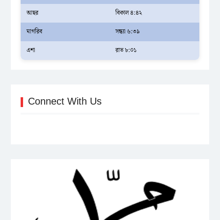
আছর
বিকাল ৪:৪২
মাগরিব
সন্ধ্যা ৬:৩৯
এশা
রাত ৮:০১
Connect With Us