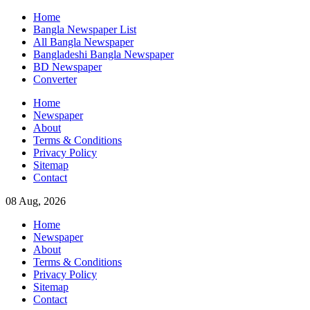
Skip
Home
to
Bangla Newspaper List
content
All Bangla Newspaper
Bangladeshi Bangla Newspaper
BD Newspaper
Converter
Home
Newspaper
About
Terms & Conditions
Privacy Policy
Sitemap
Contact
08 Aug, 2026
Home
Newspaper
About
Terms & Conditions
Privacy Policy
Sitemap
Contact