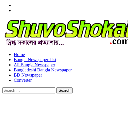
Menu
Item
Menu
Item
Home
Bangla Newspaper List
All Bangla Newspaper
Bangladeshi Bangla Newspaper
BD Newspaper
Converter
Search
for: