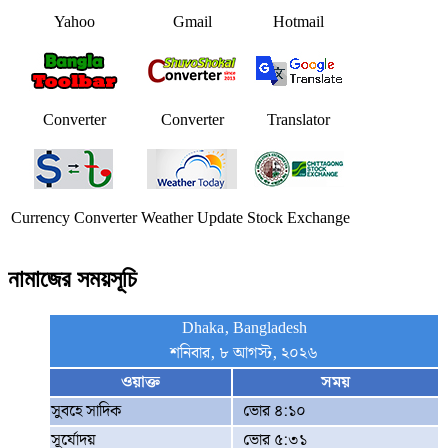
Yahoo
Gmail
Hotmail
Converter
Converter
Translator
Currency Converter
Weather Update
Stock Exchange
নামাজের সময়সূচি
Dhaka, Bangladesh
শনিবার, ৮ আগস্ট, ২০২৬
ওয়াক্ত
সময়
সুবহে সাদিক
ভোর ৪:১০
সূর্যোদয়
ভোর ৫:৩১