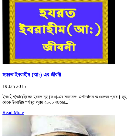
হযরত ইবরাহীম (আ:) এর জীবনী
19 Jan 2015
ইবরাহীম(আঃ)ছিলেন হযরত নূহ (আঃ)-এর সম্ভবত: এগারোতম অধঃস্তন পুরুষ। নূহ
থেকে ইবরাহীম পর্যন্ত প্রায় ২০০০ বছরের...
Read More