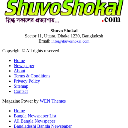
Shuvo Shokal
Sector 11, Uttara, Dhaka 1230, Bangladesh
Email:
info@shuvoshokal.com
Copyright © All rights reserved.
Home
Newspaper
About
Terms & Conditions
Privacy Policy
Sitemap
Contact
Magazine Power by
WEN Themes
Home
Bangla Newspaper List
All Bangla Newspaper
Bangladeshi Bangla Newspaper