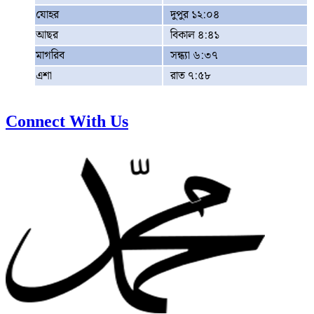
যোহর
দুপুর ১২:০৪
আছর
বিকাল ৪:৪১
মাগরিব
সন্ধ্যা ৬:৩৭
এশা
রাত ৭:৫৮
Connect With Us