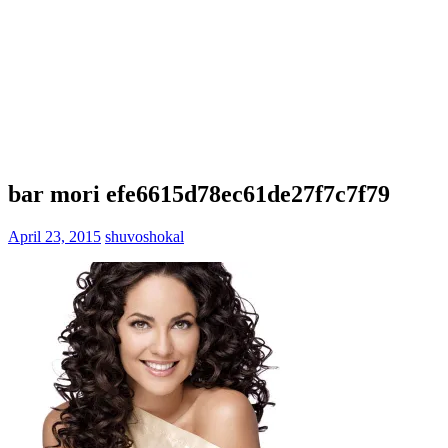
bar mori efe6615d78ec61de27f7c7f79
April 23, 2015
shuvoshokal