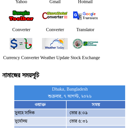
Yahoo
Gmail
Hotmail
Converter
Converter
Translator
Currency Converter
Weather Update
Stock Exchange
নামাজের সময়সূচি
Dhaka, Bangladesh
শুক্রবার, ৭ আগস্ট, ২০২৬
ওয়াক্ত
সময়
সুবহে সাদিক
ভোর ৪:০৯
সূর্যোদয়
ভোর ৫:৩১