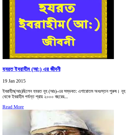
হযরত ইবরাহীম (আ:) এর জীবনী
19 Jan 2015
ইবরাহীম(আঃ)ছিলেন হযরত নূহ (আঃ)-এর সম্ভবত: এগারোতম অধঃস্তন পুরুষ। নূহ
থেকে ইবরাহীম পর্যন্ত প্রায় ২০০০ বছরের...
Read More