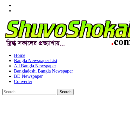
Menu
Item
Menu
Item
Home
Bangla Newspaper List
All Bangla Newspaper
Bangladeshi Bangla Newspaper
BD Newspaper
Converter
Search
for: