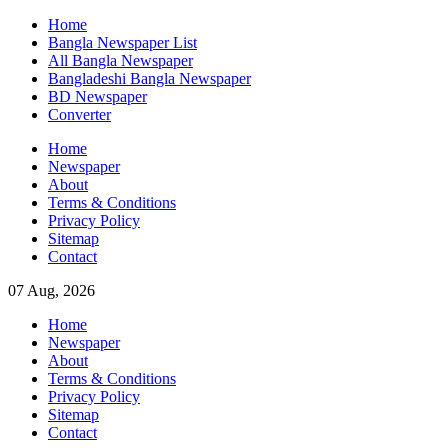
Skip
Home
to
Bangla Newspaper List
content
All Bangla Newspaper
Bangladeshi Bangla Newspaper
BD Newspaper
Converter
Home
Newspaper
About
Terms & Conditions
Privacy Policy
Sitemap
Contact
07 Aug, 2026
Home
Newspaper
About
Terms & Conditions
Privacy Policy
Sitemap
Contact