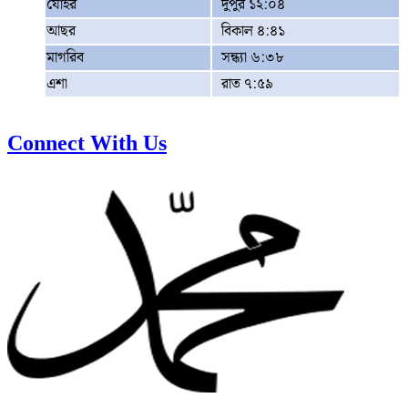
যোহর
দুপুর ১২:০৪
আছর
বিকাল ৪:৪১
মাগরিব
সন্ধ্যা ৬:৩৮
এশা
রাত ৭:৫৯
Connect With Us