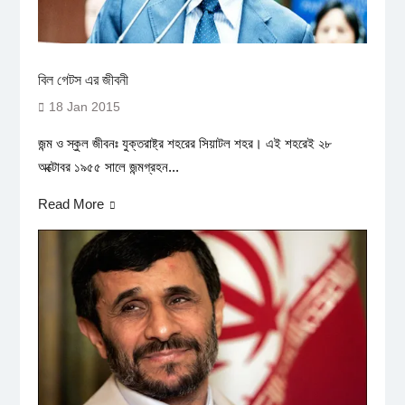
বিল গেটস এর জীবনী
18 Jan 2015
জন্ম ও স্কুল জীবনঃ যুক্তরাষ্ট্র শহরের সিয়াটল শহর। এই শহরেই ২৮
অক্টোবর ১৯৫৫ সালে জন্মগ্রহন...
Read More