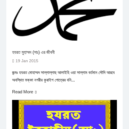
হযরত মুহাম্মদ (সাঃ) এর জীবনী
19 Jan 2015
জন্মঃ হযরত মোহাম্মদ সাল্লাল্লাহু আলাইহি ওয়া সাল্লাম বর্তমান সৌদি আরবে
অবস্থিত মক্কা নগরীর কুরাইশ গোত্রের বনি...
Read More