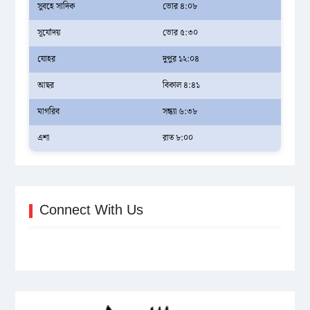
সুবহে সাদিক
ভোর ৪:০৮
সূর্যোদয়
ভোর ৫:৩০
যোহর
দুপুর ১২:০৪
আছর
বিকাল ৪:৪১
মাগরিব
সন্ধ্যা ৬:৩৮
এশা
রাত ৮:০০
Connect With Us