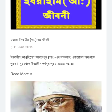
হযরত ইবরাহীম (আ:) এর জীবনী
19 Jan 2015
ইবরাহীম(আঃ)ছিলেন হযরত নূহ (আঃ)-এর সম্ভবত: এগারোতম অধঃস্তন
পুরুষ। নূহ থেকে ইবরাহীম পর্যন্ত প্রায় ২০০০ বছরের...
Read More