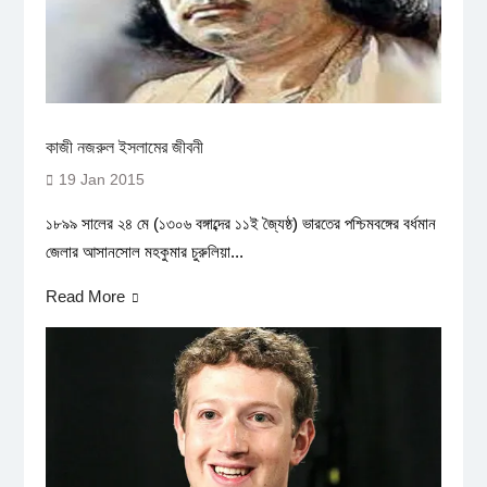
কাজী নজরুল ইসলামের জীবনী
19 Jan 2015
১৮৯৯ সালের ২৪ মে (১৩০৬ বঙ্গাব্দের ১১ই জ্যৈষ্ঠ) ভারতের পশ্চিমবঙ্গের বর্ধমান
জেলার আসানসোল মহকুমার চুরুলিয়া...
Read More