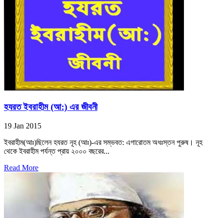
হযরত ইবরাহীম (আ:) এর জীবনী
19 Jan 2015
ইবরাহীম(আঃ)ছিলেন হযরত নূহ (আঃ)-এর সম্ভবত: এগারোতম অধঃস্তন পুরুষ। নূহ
থেকে ইবরাহীম পর্যন্ত প্রায় ২০০০ বছরের...
Read More