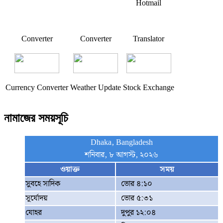
Hotmail
Converter
Converter
Translator
Currency Converter
Weather Update
Stock Exchange
নামাজের সময়সূচি
Dhaka, Bangladesh
শনিবার, ৮ আগস্ট, ২০২৬
ওয়াক্ত
সময়
সুবহে সাদিক
ভোর ৪:১০
সূর্যোদয়
ভোর ৫:৩১
যোহর
দুপুর ১২:০৪