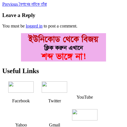
Post
Previous
Previous
বৈশাখের নাটকে তাঁরা
post:
navigation
Leave a Reply
You must be
logged in
to post a comment.
Useful Links
YouTube
Facebook
Twitter
Yahoo
Gmail