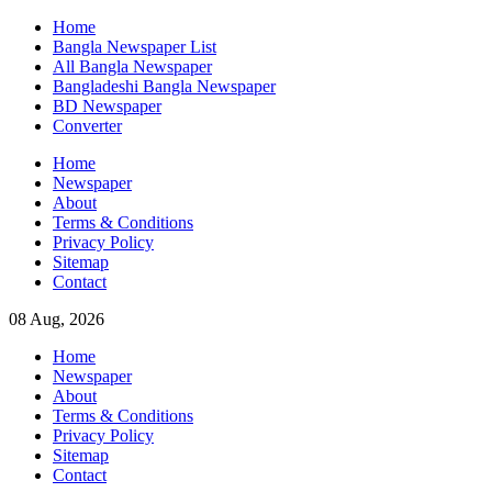
Skip
Home
to
Bangla Newspaper List
content
All Bangla Newspaper
Bangladeshi Bangla Newspaper
BD Newspaper
Converter
Home
Newspaper
About
Terms & Conditions
Privacy Policy
Sitemap
Contact
08 Aug, 2026
Home
Newspaper
About
Terms & Conditions
Privacy Policy
Sitemap
Contact