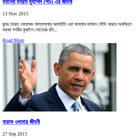
মহানবী হযরত মুহাম্মদ (সাঃ) এর জীবনী
13 Nov 2015
জন্মঃ হযরত মোহাম্মদ সাল্লাল্লাহু আলাইহি ওয়া সাল্লাম বর্তমান সৌদি আরবে অবস্থিত
মক্কা নগরীর কুরাইশ গোত্রের বনি...
Read More
বারাক ওবামার জীবনী
27 Sep 2015