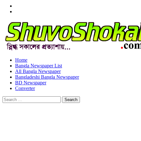
Menu
Item
Menu
Item
Home
Bangla Newspaper List
All Bangla Newspaper
Bangladeshi Bangla Newspaper
BD Newspaper
Converter
Search
for: