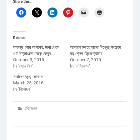
Share this:
Related
সাফল্য এবার আসবেই, মাথা থেকে
আকাশে উড়তে যাচ্ছে বিশ্বের সবচেয়ে
এই চিন্তাগুলো ঝেড়ে ফেলুন…
বড় প্লেন ‘ড্রিম ক্যাচার’
October 3, 2015
October 7, 2015
In "জেনে নিন"
In "এভিয়েশন"
সারাদেশ জুড়ে জোভান
March 25, 2016
In "বিনোদন"
এভিয়েশন
Post