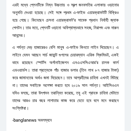
এরই মধ্যে প্লেনটিকে নিম্ন উচ্চতায় ও স্বল্প জনবসতির এলাকায় ওড়ানোর
অনুমতি দেওয়া হয়েছে। সেই সঙ্গে প্রথম এ-ফাইভ এয়ারক্রাফটটি বিক্রিও
হয়ে গেছে। কিনেছেন চেসনা এয়ারক্রাফট’র সাবেক প্রধান নির্বাহী জ্যাক
পেলটন। তার মতে, প্লেনটি ওড়ানো অবিশ্বাস্যভাবে সহজ, নিরাপদ এবং দারুন
আনন্দের।
এ পর্যন্ত দেড় হাজারেরও বেশি মানুষ এ-ফাইভ কিনতে লাইন দিয়েছেন। এ
লাইনে যেমন আছেন সার্চ জায়ান্ট গুগলের চেয়ারম্যান এরিক স্কিমিডট, একই
ভাবে রয়েছেন স্পোর্টস অর্গানাইজেশন এনএএসসিএআর’র চালক কার্ল
এডওয়ার্ডস। তারা প্রত্যেকে পাঁচ হাজার ডলার (তিন লাখ ৮৭ হাজার টাকা)
করে জামানতের অর্থও জমা দিয়েছেন। তবে আগ্রহীদের চাহিদা এখনই মিটছে
না। তাদের সবাইকে অপেক্ষা করতে হবে ২০১৯ সাল পর্যন্ত। আইসিওএন
যদিও বলছে, তারা উৎপাদন তরান্বিত করেছে, তবু এই গ্রাহক চাহিদা মেটাতে
তাদের আরও চার বছর লাগাতার কাজ করে যেতে হবে বলে মনে করছেন
সংশ্লিষ্টরা।
-banglanews অবলম্বনে