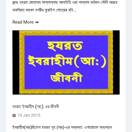
জন্মঃ হযরত মোহাম্মদ সাল্লাল্লাহু আলাইহি ওয়া সাল্লাম বর্তমান সৌদি আরবে
অবস্থিত মক্কা নগরীর কুরাইশ গোত্রের বনি...
Read More
হযরত ইবরাহীম (আ:) এর জীবনী
19 Jan 2015
ইবরাহীম(আঃ)ছিলেন হযরত নূহ (আঃ)-এর সম্ভবত: এগারোতম অধঃস্তন