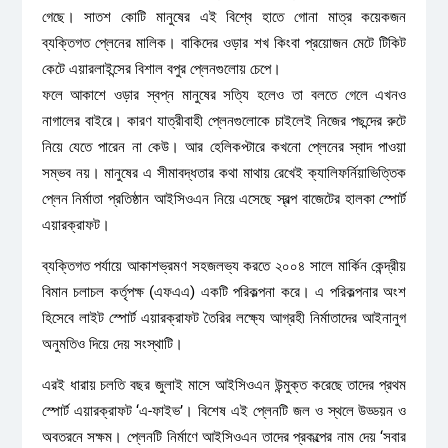
গেছে। সাতশ কোটি মানুষের এই বিশ্বে হাতে গোনা মাত্র কয়েকজন
ব্যক্তিগত প্লেনের মালিক। বাকিদের ওড়ার শখ কিংবা প্রয়োজন মেটে টিকিট
কেটে এয়ারলাইন্সের বিশাল বপুর প্লেনগুলোয় চেপে।
ফলে আকাশে ওড়ার স্বপ্ন মানুষের সত্যি হলেও তা বলতে গেলে এখনও
নাগালের বাইরে। কারণ যাত্রীবাহী প্লেনগুলোকে চাইলেই নিজের পছন্দের রুটে
নিয়ে যেতে পারেন না কেউ। আর হেলিকপ্টারে কখনো প্লেনের স্বাদ পাওয়া
সম্ভব নয়। মানুষের এ সীমাবদ্ধতার কথা মাথায় রেখেই ক্যালিফর্নিয়াভিত্তিক
প্লেন নির্মাতা প্রতিষ্ঠান আইসিওএন নিয়ে এসেছে স্বল্প বাজেটের হালকা স্পোর্ট
এয়ারক্রাফট।
ব্যক্তিগত পর্যায়ে আকাশভ্রমণ সহজলভ্য করতে ২০০৪ সালে মার্কিন কেন্দ্রীয়
বিমান চলাচল কর্তৃপক্ষ (এফএএ) একটি পরিকল্পনা করে। এ পরিকল্পনার অংশ
হিসেবে লাইট স্পোর্ট এয়ারক্রাফট তৈরির লক্ষ্যে আগ্রহী নির্মাতাদের আইনানুগ
অনুমতিও দিয়ে দেয় সংস্থাটি।
এরই ধারায় চলতি বছর জুলাই মাসে আইসিওএন উন্মুক্ত করেছে তাদের প্রথম
স্পোর্ট এয়ারক্রাফট ‘এ-ফাইভ’। বিশেষ এই প্লেনটি জল ও স্থলে উড্ডয়ন ও
অবতরনে সক্ষম। প্লেনটি নির্মাণে আইসিওএন তাদের প্রকল্পের নাম দেয় ‘সবার