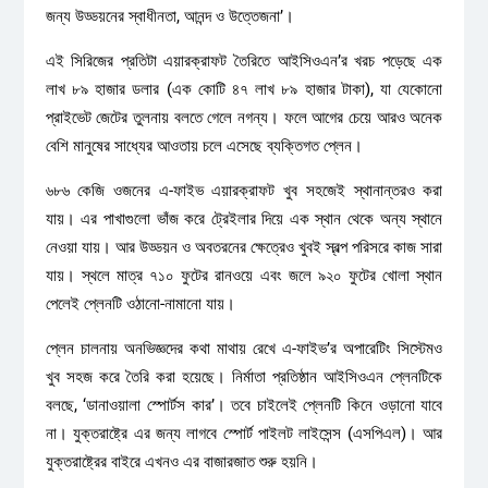
জন্য উড্ডয়নের স্বাধীনতা, আনন্দ ও উত্তেজনা’।
এই সিরিজের প্রতিটা এয়ারক্রাফট তৈরিতে আইসিওএন’র খরচ পড়েছে এক
লাখ ৮৯ হাজার ডলার (এক কোটি ৪৭ লাখ ৮৯ হাজার টাকা), যা যেকোনো
প্রাইভেট জেটের তুলনায় বলতে গেলে নগন্য। ফলে আগের চেয়ে আরও অনেক
বেশি মানুষের সাধ্যের আওতায় চলে এসেছে ব্যক্তিগত প্লেন।
৬৮৬ কেজি ওজনের এ-ফাইভ এয়ারক্রাফট খুব সহজেই স্থানান্তরও করা
যায়। এর পাখাগুলো ভাঁজ করে ট্রেইলার দিয়ে এক স্থান থেকে অন্য স্থানে
নেওয়া যায়। আর উড্ডয়ন ও অবতরনের ক্ষেত্রেও খুবই স্বল্প পরিসরে কাজ সারা
যায়। স্থলে মাত্র ৭১০ ফুটের রানওয়ে এবং জলে ৯২০ ফুটের খোলা স্থান
পেলেই প্লেনটি ওঠানো-নামানো যায়।
প্লেন চালনায় অনভিজ্ঞদের কথা মাথায় রেখে এ-ফাইভ’র অপারেটিং সিস্টেমও
খুব সহজ করে তৈরি করা হয়েছে। নির্মাতা প্রতিষ্ঠান আইসিওএন প্লেনটিকে
বলছে, ‘ডানাওয়ালা স্পোর্টস কার’। তবে চাইলেই প্লেনটি কিনে ওড়ানো যাবে
না। যুক্তরাষ্ট্রে এর জন্য লাগবে স্পোর্ট পাইলট লাইসেন্স (এসপিএল)। আর
যুক্তরাষ্ট্রের বাইরে এখনও এর বাজারজাত শুরু হয়নি।