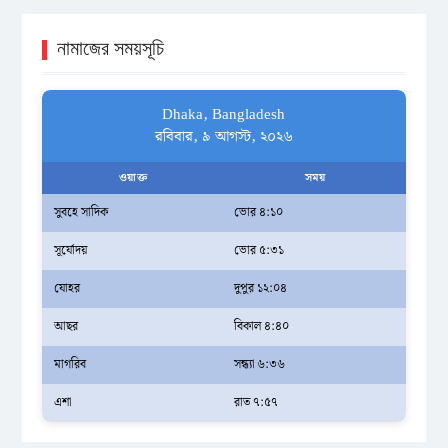
নামাজের সময়সূচি
Dhaka, Bangladesh
রবিবার, ৯ আগস্ট, ২০২৬
ওয়াক্ত
সময়
সুবহে সাদিক
ভোর ৪:১০
সূর্যোদয়
ভোর ৫:৩১
যোহর
দুপুর ১২:০৪
আছর
বিকাল ৪:৪০
মাগরিব
সন্ধ্যা ৬:৩৬
এশা
রাত ৭:৫৭