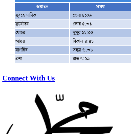
ওয়াক্ত
সময়
সুবহে সাদিক
ভোর ৪:০৯
সূর্যোদয়
ভোর ৫:৩১
যোহর
দুপুর ১২:০৪
আছর
বিকাল ৪:৪১
মাগরিব
সন্ধ্যা ৬:৩৮
এশা
রাত ৭:৫৯
Connect With Us