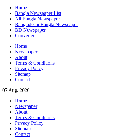
Skip
Home
to
Bangla Newspaper List
content
All Bangla Newspaper
Bangladeshi Bangla Newspaper
BD Newspaper
Converter
Home
Newspaper
About
Terms & Conditions
Privacy Policy
Sitemap
Contact
07 Aug, 2026
Home
Newspaper
About
Terms & Conditions
Privacy Policy
Sitemap
Contact