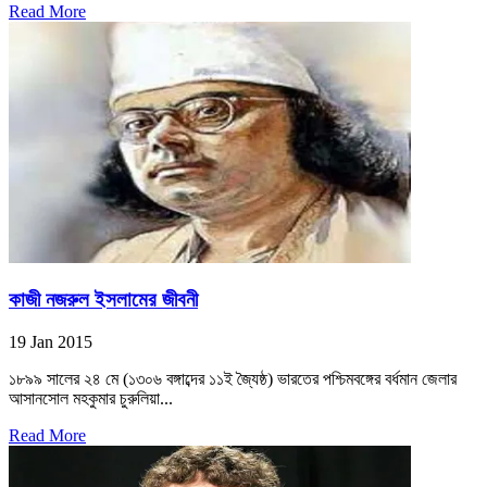
Read More
কাজী নজরুল ইসলামের জীবনী
19 Jan 2015
১৮৯৯ সালের ২৪ মে (১৩০৬ বঙ্গাব্দের ১১ই জ্যৈষ্ঠ) ভারতের পশ্চিমবঙ্গের বর্ধমান জেলার
আসানসোল মহকুমার চুরুলিয়া...
Read More