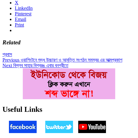
X
LinkedIn
Pinterest
Email
Print
Related
প্রবাস
Post
Previous
Previous
ওয়াশিংটনে শুদ্ধ উচ্চারণ ও আবৃত্তি সংগঠন সমস্বর এর আত্মপ্রকাশ
Next
post:
Next
বিপ্লব সাহার বিশ্বরঙ এবার বনশ্রীতে
navigation
post:
Useful Links