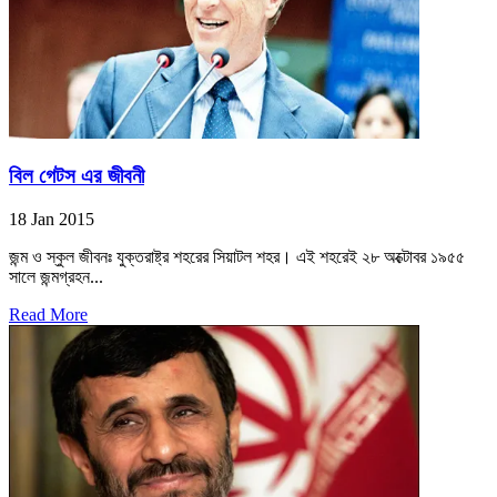
বিল গেটস এর জীবনী
18 Jan 2015
জন্ম ও স্কুল জীবনঃ যুক্তরাষ্ট্র শহরের সিয়াটল শহর। এই শহরেই ২৮ অক্টোবর ১৯৫৫
সালে জন্মগ্রহন...
Read More