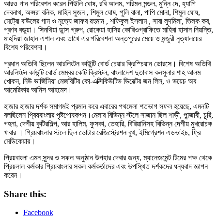
আরও গান পরিবেশন করেন পিউলি ঘোষ, রবি আলম, পরিমল মন্ডল, মুন্নি দে, হ্যাপি
দেবনাথ, অপ্সরা বনিক, মাহিন সুজন , শিমুল ঘোষ, পুলি বালা, পাপি মোনা, শিমুল ঘোষ,
মেট্রো বাউলের গান ও নৃত্যে জাফর রহমান , শফিকুল ইসলাম , সারা লুদমিলা, তিলক কর,
প্রণব বড়ুয়া। সিনথিয়া ডান্স গ্রুপ, রোকেয়া হাসির কোরিওগ্রাফিতে মাহিবা হাসান নিয়ন্তি,
মাহদিয়া জাহান এশাল এবং তাথৈ এর পরিবেশনা অন্তপুরের মেয়ে ও মন্জুরী নৃত্যালয়ের
বিশেষ পরিবেশনা।
প্রধান অতিথি ছিলেন আরলিংটন কাউন্টি বোর্ড চেয়ার ক্রিস্চিয়ান ডোরসে। বিশেষ অতিথি
আরলিংটন কাউন্টি বোর্ড মেম্বর কেটি ক্রিস্টল, বাংলাদেশ দুতাবাস কনসুলার শাহ আলম
খোকন, নিউ ভার্জিনিয়া মেজরিটির কো-এক্সিকিউটিভ ডিরেক্টর জন লিস, ও ভয়েচ অব
আমেরিকার আনিস আহমেদ।
হাজার হাজার দর্শক সমাগমই প্রমান করে এবারের পথমেলা শতভাগ সফল হয়েছে, এমনটি
বলছিলেন প্রিয়বাংলার পৃষ্টপোষকগন।মেলার বিভিন্ন স্টলে সাজান ছিল শাড়ী, পান্জাবী, চুরি,
গহনা, দেশীয় কুটিরশিল্প, আর হালিম, ফুসকা, তেহারি, বিরিয়ানিসহ বিভিন্ন দেশীয় মুখরোচক
খাবার । প্রিয়বাংলার স্টলে ছিল ভোটার রেজিস্ট্রেশন বুথ, ইমিগ্রেশন এডভাইচ, ফ্রি
মেডিকেয়ার।
প্রিয়বাংলা এমন সুন্দর ও সফল অনুষ্ঠান উপহার দেবার জন্য, ম্যানেজমেন্ট টিমের পক্ষ থেকে
প্রিয়লাল কর্মকার প্রিয়বাংলার সকল কর্মকর্তাদের এবং উপস্থিত দর্শকদের ধন্যবাদ জ্ঞাপন
করেন।
Share this:
Facebook