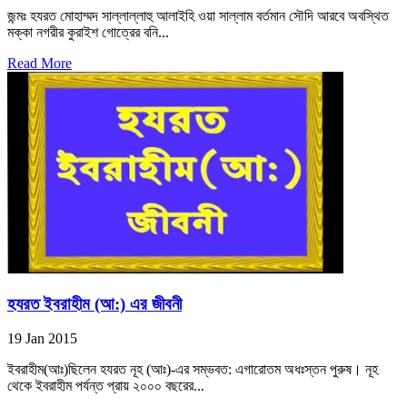
জন্মঃ হযরত মোহাম্মদ সাল্লাল্লাহু আলাইহি ওয়া সাল্লাম বর্তমান সৌদি আরবে অবস্থিত
মক্কা নগরীর কুরাইশ গোত্রের বনি...
Read More
হযরত ইবরাহীম (আ:) এর জীবনী
19 Jan 2015
ইবরাহীম(আঃ)ছিলেন হযরত নূহ (আঃ)-এর সম্ভবত: এগারোতম অধঃস্তন পুরুষ। নূহ
থেকে ইবরাহীম পর্যন্ত প্রায় ২০০০ বছরের...