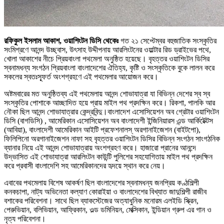
রফিকুল ইসলাম আকাশ, ওয়াশিংটন ডিসি থেকেঃ
গত ২১ সেপ্টেম্বর বহুজাতিক সংস্কৃতির
সংমিশ্রণে আনন্দ উচ্ছ্বাস, উৎসাহ উদ্দীপনায় আরলিংটনের ওয়াল্টার রিড ড্রাইভের পথে,
খোলা আকাশের নীচে প্রিয়বাংলা পথমেলা অনুষ্ঠিত হয়েছে। বৃহত্তর ওয়াশিংটন ডিসির
স্বনামধন্য সংগঠন প্রিয়বাংলা বাংলাদেশের ঐতিহ্য, কৃষ্টি ও সংস্কৃতিকে বুকে লালন করে
সকলের স্বতঃস্ফূর্ত অংশগ্রহণে এই পথমেলার আয়োজন করে।
অষ্টমবারের মত অনুষ্ঠিতব্য এই পথমেলায় আনন্দ শোভাযাত্রা যা বিভিন্ন দেশের স্ব স্ব
সংস্কৃতির পোশাকে আচ্ছাদিত হয়ে প্রায় মাইল পথ প্রদক্ষিন করে। রিকশা, পালকি আর
নৌকা ছিল আনন্দ শোভাযাত্রার কেন্দ্রবিন্দু।বাংলাদেশ এসোসিয়েশন অব গ্রেটার ওয়াশিংটন
ডিসি (বাগডিসি) , আমেরিকান এসোসিয়েশন অব বাংলাদেশী ইন্জিনিয়ারস এন্ড আর্কিটেক্টস
(আবিয়া), বাংলাদেশী আমেরিকান আইটি প্রফেশনালস্ অরগানাইজেশন (বাইটপো),
ফিলিপিনো অরগানাইজেশন নাফা সহ বৃহত্তর ওয়াশিংটন ডিসির বিভিন্ন সংগঠন সাংগঠনিক
ব্যানার নিয়ে এই আনন্দ শোভাযাত্রায় অংশগ্রহণ করে। হাজারো প্রানের আনন্দে
উদ্ভাসিত এই শোভাযাত্রা আরলিংটন কাউন্টি পুলিশের সহযোগিতায় মাইল পথ প্রদক্ষিন
করে প্রবাসী বাংলাদেশি সহ আমেরিকানদের হৃদয়ে স্থান করে নেয়।
এবাবের পথমেলায় বিশেষ আকর্ষণ ছিল বাংলাদেশের স্বনামধন্য জনপ্রিয় কণ্ঠশিল্পী
কনকচাপা, নাট্য অভিনেতা কল্যাণ কোরাইয়া ও বাংলাদেশের বিখ্যাত জাদুশিল্পী রাজীব
বশাকের পরিবেশনা। সাথে ছিল ব্যাকস্টেজের অত্যাধুনিক মনোরম এলইডি স্ক্রিন,
পেরুভিয়ান, বলিভিয়ান, আফ্রিকান, ওল্ড ডমিনিয়ন, মেক্সিকান, ইন্ডিয়ান গ্রুপ এর গান ও
নৃত্য পরিবেশনা।