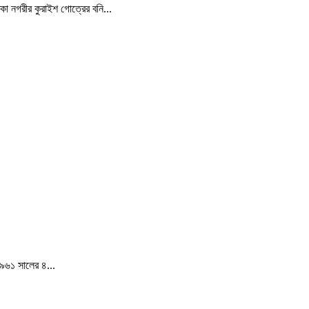
্কা নগরীর কুরাইশ গোত্রের বনি...
১৯৬১ সালের ৪...