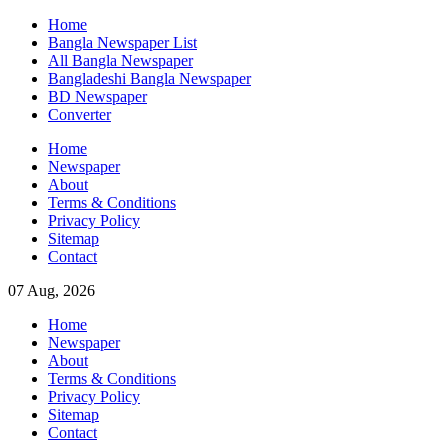
Skip
Home
to
Bangla Newspaper List
content
All Bangla Newspaper
Bangladeshi Bangla Newspaper
BD Newspaper
Converter
Home
Newspaper
About
Terms & Conditions
Privacy Policy
Sitemap
Contact
07 Aug, 2026
Home
Newspaper
About
Terms & Conditions
Privacy Policy
Sitemap
Contact