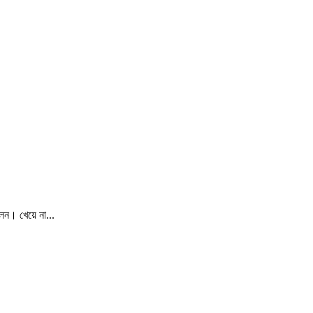
েন। খেয়ে না...