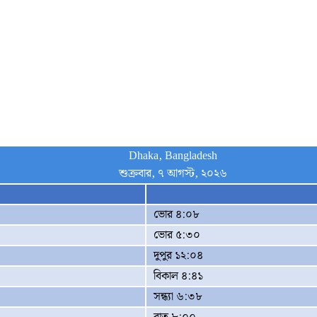
Dhaka, Bangladesh
শুক্রবার, ৭ আগস্ট, ২০২৬
ভোর ৪:০৮
ভোর ৫:৩০
দুপুর ১২:০৪
বিকাল ৪:৪১
সন্ধ্যা ৬:৩৮