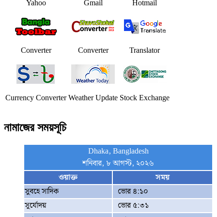
Yahoo
Gmail
Hotmail
Converter
Converter
Translator
Currency Converter
Weather Update
Stock Exchange
নামাজের সময়সূচি
Dhaka, Bangladesh
শনিবার, ৮ আগস্ট, ২০২৬
ওয়াক্ত
সময়
সুবহে সাদিক
ভোর ৪:১০
সূর্যোদয়
ভোর ৫:৩১