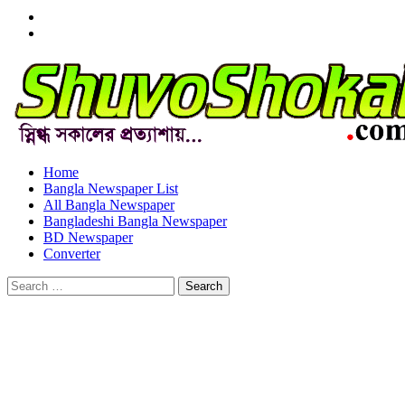
Menu
Item
Menu
Item
Home
Bangla Newspaper List
All Bangla Newspaper
Bangladeshi Bangla Newspaper
BD Newspaper
Converter
Search
for: