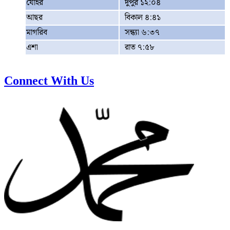
যোহর
দুপুর ১২:০৪
আছর
বিকাল ৪:৪১
মাগরিব
সন্ধ্যা ৬:৩৭
এশা
রাত ৭:৫৮
Connect With Us