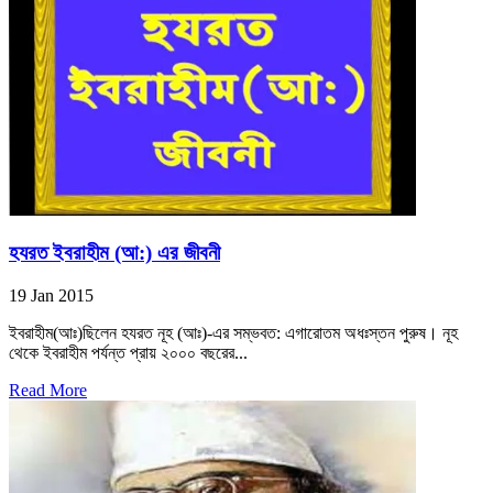
হযরত ইবরাহীম (আ:) এর জীবনী
19 Jan 2015
ইবরাহীম(আঃ)ছিলেন হযরত নূহ (আঃ)-এর সম্ভবত: এগারোতম অধঃস্তন পুরুষ। নূহ
থেকে ইবরাহীম পর্যন্ত প্রায় ২০০০ বছরের...
Read More