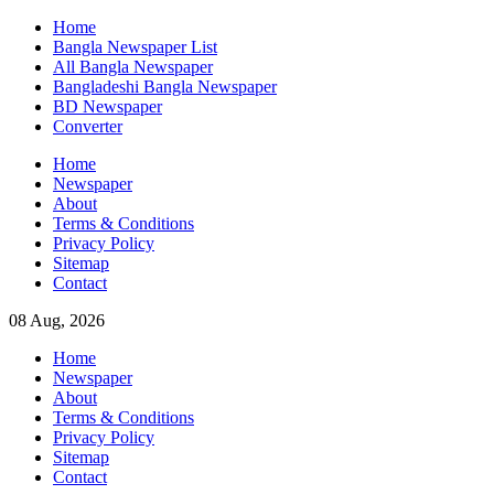
Skip
Home
to
Bangla Newspaper List
content
All Bangla Newspaper
Bangladeshi Bangla Newspaper
BD Newspaper
Converter
Home
Newspaper
About
Terms & Conditions
Privacy Policy
Sitemap
Contact
08 Aug, 2026
Home
Newspaper
About
Terms & Conditions
Privacy Policy
Sitemap
Contact