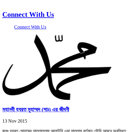
Connect With Us
Connect With Us
মহানবী হযরত মুহাম্মদ (সাঃ) এর জীবনী
13 Nov 2015
জন্মঃ হযরত মোহাম্মদ সাল্লাল্লাহু আলাইহি ওয়া সাল্লাম বর্তমান সৌদি আরবে অবস্থিত