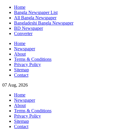
Skip
Home
to
Bangla Newspaper List
content
All Bangla Newspaper
Bangladeshi Bangla Newspaper
BD Newspaper
Converter
Home
Newspaper
About
Terms & Conditions
Privacy Policy
Sitemap
Contact
07 Aug, 2026
Home
Newspaper
About
Terms & Conditions
Privacy Policy
Sitemap
Contact