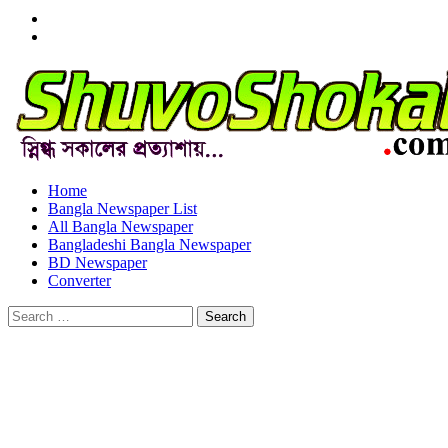
Menu
Item
Menu
Item
Home
Bangla Newspaper List
All Bangla Newspaper
Bangladeshi Bangla Newspaper
BD Newspaper
Converter
Search
for: