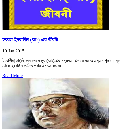
হযরত ইবরাহীম (আ:) এর জীবনী
19 Jan 2015
ইবরাহীম(আঃ)ছিলেন হযরত নূহ (আঃ)-এর সম্ভবত: এগারোতম অধঃস্তন পুরুষ। নূহ
থেকে ইবরাহীম পর্যন্ত প্রায় ২০০০ বছরের...
Read More