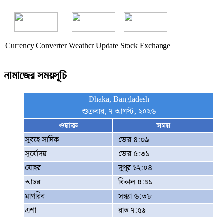
Currency Converter
Weather Update
Stock Exchange
নামাজের সময়সূচি
Dhaka, Bangladesh
শুক্রবার, ৭ আগস্ট, ২০২৬
ওয়াক্ত
সময়
সুবহে সাদিক
ভোর ৪:০৯
সূর্যোদয়
ভোর ৫:৩১
যোহর
দুপুর ১২:০৪
আছর
বিকাল ৪:৪১
মাগরিব
সন্ধ্যা ৬:৩৮
এশা
রাত ৭:৫৯