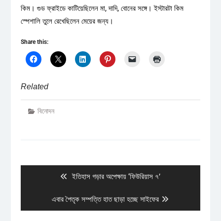
কিম। গুড ফ্রাইডে কাটিয়েছিলেন মা, দাদি, বোনের সঙ্গে। ইস্টারটা কিম
স্পেশালি তুলে রেখেছিলেন মেয়ের জন্য।
Share this:
Related
বিনোদন
Post
navigation
Previous
ইতিহাস গড়ার অপেক্ষায় ‘ফিউরিয়াস ৭’
post:
Next
এবার পৈতৃক সম্পত্তি হাত ছাড়া হচ্ছে সাইফের
post: