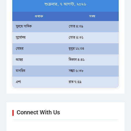
শুক্রবার, ৭ আগস্ট, ২০২৬
ওয়াক্ত
সময়
সুবহে সাদিক
ভোর ৪:০৯
সূর্যোদয়
ভোর ৫:৩১
যোহর
দুপুর ১২:০৪
আছর
বিকাল ৪:৪১
মাগরিব
সন্ধ্যা ৬:৩৮
এশা
রাত ৭:৫৯
Connect With Us