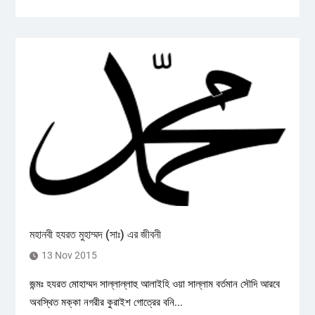
মহানবী হযরত মুহাম্মদ (সাঃ) এর জীবনী
13 Nov 2015
জন্মঃ হযরত মোহাম্মদ সাল্লাল্লাহু আলাইহি ওয়া সাল্লাম বর্তমান সৌদি আরবে
অবস্থিত মক্কা নগরীর কুরাইশ গোত্রের বনি...