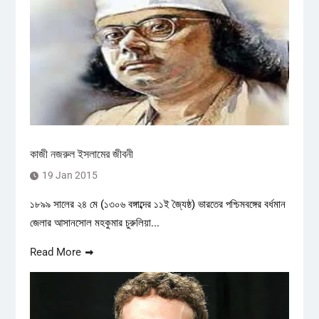
কাজী নজরুল ইসলামের জীবনী
19 Jan 2015
১৮৯৯ সালের ২৪ মে (১৩০৬ বঙ্গাব্দের ১১ই জ্যৈষ্ঠ) ভারতের পশ্চিমবঙ্গের বর্ধমান
জেলার আসানসোল মহকুমার চুরুলিয়া...
Read More