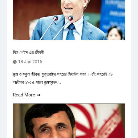
বিল গেটস এর জীবনী
18 Jan 2015
জন্ম ও স্কুল জীবনঃ যুক্তরাষ্ট্র শহরের সিয়াটল শহর। এই শহরেই ২৮
অক্টোবর ১৯৫৫ সালে জন্মগ্রহন...
Read More