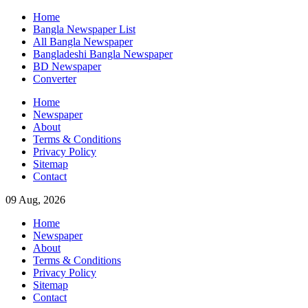
Skip
Home
to
Bangla Newspaper List
content
All Bangla Newspaper
Bangladeshi Bangla Newspaper
BD Newspaper
Converter
Home
Newspaper
About
Terms & Conditions
Privacy Policy
Sitemap
Contact
09 Aug, 2026
Home
Newspaper
About
Terms & Conditions
Privacy Policy
Sitemap
Contact