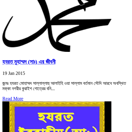
হযরত মুহাম্মদ (সাঃ) এর জীবনী
19 Jan 2015
জন্মঃ হযরত মোহাম্মদ সাল্লাল্লাহু আলাইহি ওয়া সাল্লাম বর্তমান সৌদি আরবে অবস্থিত
মক্কা নগরীর কুরাইশ গোত্রের বনি...
Read More