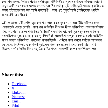
রুনা খান বলেন, ‘আমার প্রথম চলচ্চিত্র ‘ছিটকিনি’তে প্রধান চরিত্রে অভিনয় করছি।
নতুন চলচ্চিত্র ‘কালো মেঘের ভেলা’তেও ঠিক তাই। দুটি চলচ্চিত্রই আমার ক্যারিয়ারের
জন্য ইতিবাচক হবে বলে আমি প্রত্যাশী। আর এই মুহূর্তে আমি চলচ্চিত্রের প্রতিই
মনোযোগী হয়ে উঠেছি।’
এদিকে ভালো দুটি চলচ্চিত্রে রুনা খান কাজ করার সুযোগ পেলেও টিভি নাটকের কাজ
একেবারেই ছেড়ে দেননি। রুনা খান অভিনীত দীপংকর দীপন পরিচালিত ‘লাভগুরু ডটকম’
এবং কায়সার আহমেদ পরিচালিত ‘ঘোমটা’ ধারাবাহিক দুটি যথাক্রমে চ্যানেল নাইন ও
বাংলাভিশনে প্রচার হচ্ছে। এছাড়া শিগগিরই বাংলাভিশনে প্রচার শুরু হবে তাঁর অভিনীত
সাগর জাহান পরিচালিত ‘রাসকেল’ ধারাবাহিকটি। এদিকে রুনা খানকে সর্বশেষ আফজাল
হোসেনের নির্দেশনায় ডাচ্ বাংলা ব্যাংকের বিজ্ঞাপনে মডেল হিসেবে দেখা যায়। এই
বিজ্ঞাপনে তাঁর ‘বাকির দিন শেষ, ঠকার দিন খতম’ সংলাপটি ব্যাপক জনপ্রিয়তা পায়।
Share this:
Facebook
X
LinkedIn
Pinterest
Email
Print