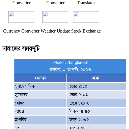
Converter
Converter
Translator
Currency Converter
Weather Update
Stock Exchange
নামাজের সময়সূচি
Dhaka, Bangladesh
রবিবার, ৯ আগস্ট, ২০২৬
ওয়াক্ত
সময়
সুবহে সাদিক
ভোর ৪:১০
সূর্যোদয়
ভোর ৫:৩১
যোহর
দুপুর ১২:০৪
আছর
বিকাল ৪:৪০
মাগরিব
সন্ধ্যা ৬:৩৬
এশা
রাত ৭:৫৭