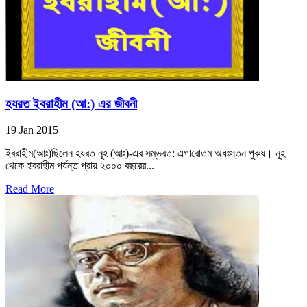
হযরত ইবরাহীম (আ:) এর জীবনী
19 Jan 2015
ইবরাহীম(আঃ)ছিলেন হযরত নূহ (আঃ)-এর সম্ভবত: এগারোতম অধঃস্তন পুরুষ। নূহ
থেকে ইবরাহীম পর্যন্ত প্রায় ২০০০ বছরের...
Read More