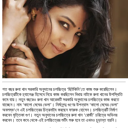
গত বছর রুনা খান সরকারি অনুদানের চলচ্চিত্র ‘ছিটকিনি’তে কাজ শুরু করেছিলেন।
চলচ্চিত্রটিকে চ্যালেঞ্জ হিসেবে নিয়ে কাজ করছিলেন বিধায় নাটকে রুনা খানের উপস্থিতি
কমে যায়। নতুন বছরেও রুনা খান আরেকটি সরকারি অনুদানের চলচ্চিত্রে কাজ করতে
যাচ্ছেন। নাম ‘কালো মেঘের ভেলা’। নির্মলেন্দু গুণের উপন্যাস ‘কালো মেঘের ভেলা’
অবলম্ব^নে এই চলচ্চিত্রের চিত্রনাট্য করছেন ফারুক হোসেন। চলচ্চিত্রটি নির্মাণ
করবেন মৃত্তিকা গুণ। নতুন অনুদানের চলচ্চিত্রে রুনা খান ‘রোজী’ চরিত্রে অভিনয়
করবেন। তবে কবে থেকে এই চলচ্চিত্রের শুটিং শুরু হবে তা এখনও চূড়ান্ত হয়নি।