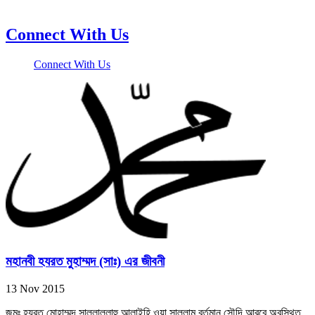
Connect With Us
Connect With Us
মহানবী হযরত মুহাম্মদ (সাঃ) এর জীবনী
13 Nov 2015
জন্মঃ হযরত মোহাম্মদ সাল্লাল্লাহু আলাইহি ওয়া সাল্লাম বর্তমান সৌদি আরবে অবস্থিত