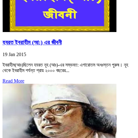
হযরত ইবরাহীম (আ:) এর জীবনী
19 Jan 2015
ইবরাহীম(আঃ)ছিলেন হযরত নূহ (আঃ)-এর সম্ভবত: এগারোতম অধঃস্তন পুরুষ। নূহ
থেকে ইবরাহীম পর্যন্ত প্রায় ২০০০ বছরের...
Read More