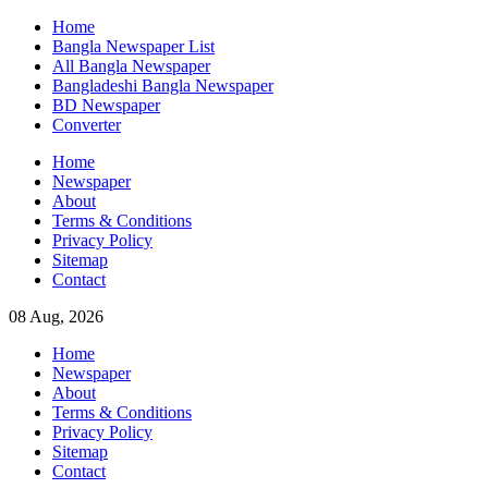
Skip
Home
to
Bangla Newspaper List
content
All Bangla Newspaper
Bangladeshi Bangla Newspaper
BD Newspaper
Converter
Home
Newspaper
About
Terms & Conditions
Privacy Policy
Sitemap
Contact
08 Aug, 2026
Home
Newspaper
About
Terms & Conditions
Privacy Policy
Sitemap
Contact