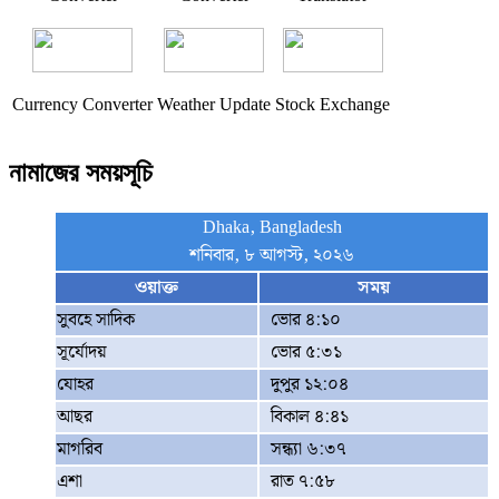
Currency Converter
Weather Update
Stock Exchange
নামাজের সময়সূচি
Dhaka, Bangladesh
শনিবার, ৮ আগস্ট, ২০২৬
ওয়াক্ত
সময়
সুবহে সাদিক
ভোর ৪:১০
সূর্যোদয়
ভোর ৫:৩১
যোহর
দুপুর ১২:০৪
আছর
বিকাল ৪:৪১
মাগরিব
সন্ধ্যা ৬:৩৭
এশা
রাত ৭:৫৮