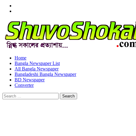
Menu
Item
Menu
Item
Home
Bangla Newspaper List
All Bangla Newspaper
Bangladeshi Bangla Newspaper
BD Newspaper
Converter
Search
for: