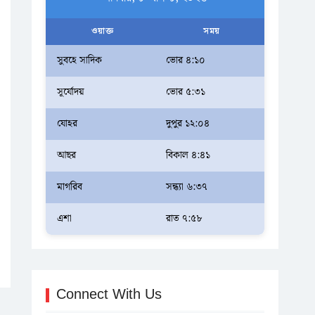
ওয়াক্ত
সময়
সুবহে সাদিক
ভোর ৪:১০
সূর্যোদয়
ভোর ৫:৩১
যোহর
দুপুর ১২:০৪
আছর
বিকাল ৪:৪১
মাগরিব
সন্ধ্যা ৬:৩৭
এশা
রাত ৭:৫৮
Connect With Us