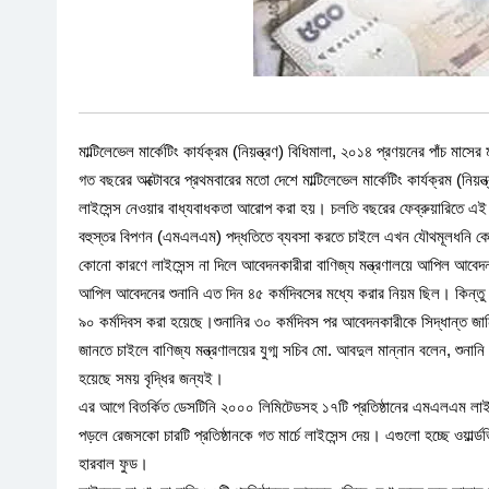
মাল্টিলেভেল মার্কেটিং কার্যক্রম (নিয়ন্ত্রণ) বিধিমালা, ২০১৪ প্রণয়নের পাঁচ ম
গত বছরের অক্টোবরে প্রথমবারের মতো দেশে মাল্টিলেভেল মার্কেটিং কার্যক্র
লাইসেন্স নেওয়ার বাধ্যবাধকতা আরোপ করা হয়। চলতি বছরের ফেব্রুয়ারিতে 
বহুস্তর বিপণন (এমএলএম) পদ্ধতিতে ব্যবসা করতে চাইলে এখন যৌথমূলধনি কোম
কোনো কারণে লাইসেন্স না দিলে আবেদনকারীরা বাণিজ্য মন্ত্রণালয়ে আপিল আবে
আপিল আবেদনের শুনানি এত দিন ৪৫ কর্মদিবসের মধ্যে করার নিয়ম ছিল। কিন্তু বি
৯০ কর্মদিবস করা হয়েছে।শুনানির ৩০ কর্মদিবস পর আবেদনকারীকে সিদ্ধান্ত 
জানতে চাইলে বাণিজ্য মন্ত্রণালয়ের যুগ্ম সচিব মো. আবদুল মান্নান বলেন, শু
হয়েছে সময় বৃদ্ধির জন্যই।
এর আগে বিতর্কিত ডেসটিনি ২০০০ লিমিটেডসহ ১৭টি প্রতিষ্ঠানের এমএলএম ল
পড়লে রেজসকো চারটি প্রতিষ্ঠানকে গত মার্চে লাইসেন্স দেয়। এগুলো হচ্ছে ওয়া
হারবাল ফুড।