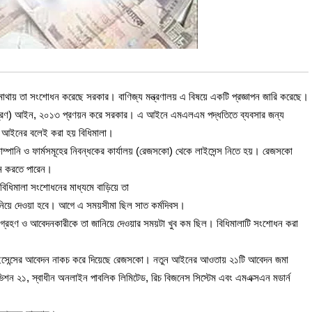
াসের মাথায় তা সংশোধন করেছে সরকার। বাণিজ্য মন্ত্রণালয় এ বিষয়ে একটি প্রজ্ঞাপন জারি করেছে।
ম (নিয়ন্ত্রণ) আইন, ২০১৩ প্রণয়ন করে সরকার। এ আইনে এমএলএম পদ্ধতিতে ব্যবসার জন্য
এই আইনের বলেই করা হয় বিধিমালা।
্পানি ও ফার্মসমূহের নিবন্ধকের কার্যালয় (রেজসকো) থেকে লাইসেন্স নিতে হয়। রেজসকো
দন করতে পারেন।
ধিমালা সংশোধনের মাধ্যমে বাড়িয়ে তা
জানিয়ে দেওয়া হবে। আগে এ সময়সীমা ছিল সাত কর্মদিবস।
নানি গ্রহণ ও আবেদনকারীকে তা জানিয়ে দেওয়ার সময়টা খুব কম ছিল। বিধিমালাটি সংশোধন করা
াইসেন্সের আবেদন নাকচ করে দিয়েছে রেজসকো। নতুন আইনের আওতায় ২১টি আবেদন জমা
র্ল্ডভিশন ২১, স্বাধীন অনলাইন পাবলিক লিমিটেড, রিচ বিজনেস সিস্টেম এবং এমএক্সএন মডার্ন