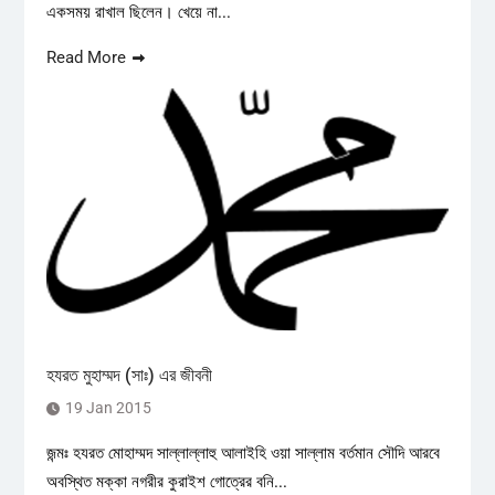
একসময় রাখাল ছিলেন। খেয়ে না...
Read More
হযরত মুহাম্মদ (সাঃ) এর জীবনী
19 Jan 2015
জন্মঃ হযরত মোহাম্মদ সাল্লাল্লাহু আলাইহি ওয়া সাল্লাম বর্তমান সৌদি আরবে
অবস্থিত মক্কা নগরীর কুরাইশ গোত্রের বনি...