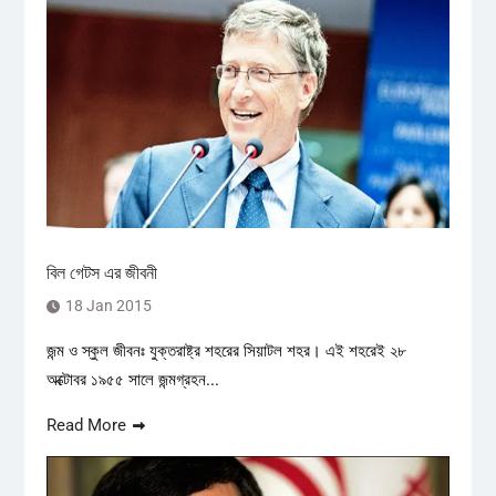
বিল গেটস এর জীবনী
18 Jan 2015
জন্ম ও স্কুল জীবনঃ যুক্তরাষ্ট্র শহরের সিয়াটল শহর। এই শহরেই ২৮
অক্টোবর ১৯৫৫ সালে জন্মগ্রহন...
Read More