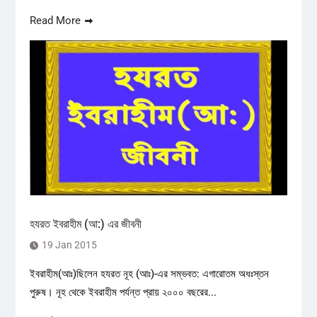
Read More
হযরত ইবরাহীম (আ:) এর জীবনী
19 Jan 2015
ইবরাহীম(আঃ)ছিলেন হযরত নূহ (আঃ)-এর সম্ভবত: এগারোতম অধঃস্তন
পুরুষ। নূহ থেকে ইবরাহীম পর্যন্ত প্রায় ২০০০ বছরের...