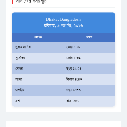
নামাজের সময়সূচি
Dhaka, Bangladesh
রবিবার, ৯ আগস্ট, ২০২৬
ওয়াক্ত
সময়
সুবহে সাদিক
ভোর ৪:১০
সূর্যোদয়
ভোর ৫:৩১
যোহর
দুপুর ১২:০৪
আছর
বিকাল ৪:৪০
মাগরিব
সন্ধ্যা ৬:৩৬
এশা
রাত ৭:৫৭