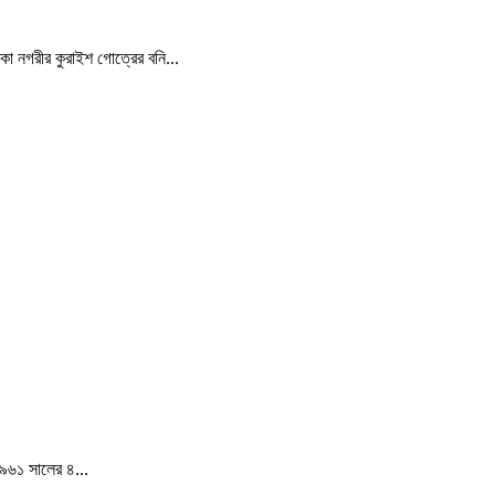
্কা নগরীর কুরাইশ গোত্রের বনি...
১৯৬১ সালের ৪...