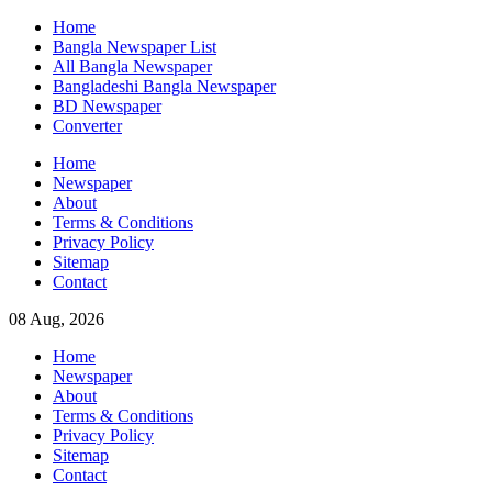
Skip
Home
to
Bangla Newspaper List
content
All Bangla Newspaper
Bangladeshi Bangla Newspaper
BD Newspaper
Converter
Home
Newspaper
About
Terms & Conditions
Privacy Policy
Sitemap
Contact
08 Aug, 2026
Home
Newspaper
About
Terms & Conditions
Privacy Policy
Sitemap
Contact