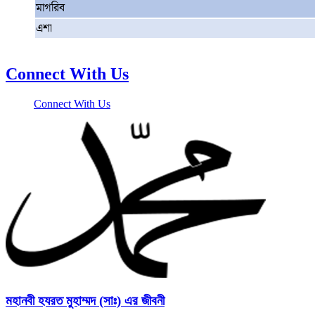
মাগরিব
এশা
Connect With Us
Connect With Us
মহানবী হযরত মুহাম্মদ (সাঃ) এর জীবনী