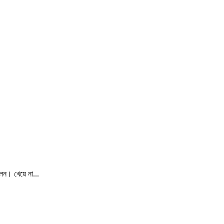
েন। খেয়ে না...