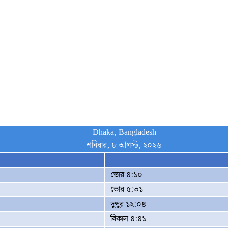
Dhaka, Bangladesh
শনিবার, ৮ আগস্ট, ২০২৬
ভোর ৪:১০
ভোর ৫:৩১
দুপুর ১২:০৪
বিকাল ৪:৪১