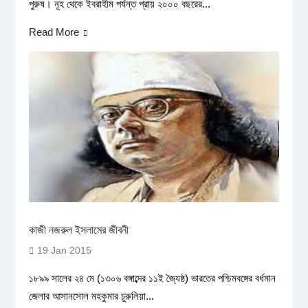
পুরুষ। নূহ থেকে ইবরাহীম পর্যন্ত প্রায় ২০০০ বছরের...
Read More
কাজী নজরুল ইসলামের জীবনী
19 Jan 2015
১৮৯৯ সালের ২৪ মে (১৩০৬ বঙ্গাব্দের ১১ই জ্যৈষ্ঠ) ভারতের পশ্চিমবঙ্গের বর্ধমান
জেলার আসানসোল মহকুমার চুরুলিয়া...