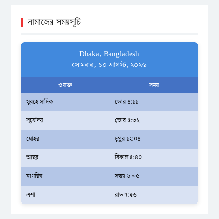
নামাজের সময়সূচি
Dhaka, Bangladesh
সোমবার, ১০ আগস্ট, ২০২৬
ওয়াক্ত
সময়
সুবহে সাদিক
ভোর ৪:১১
সূর্যোদয়
ভোর ৫:৩২
যোহর
দুপুর ১২:০৪
আছর
বিকাল ৪:৪০
মাগরিব
সন্ধ্যা ৬:৩৫
এশা
রাত ৭:৫৬