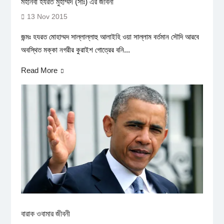
মহানবী হযরত মুহাম্মদ (সাঃ) এর জীবনী
13 Nov 2015
জন্মঃ হযরত মোহাম্মদ সাল্লাল্লাহু আলাইহি ওয়া সাল্লাম বর্তমান সৌদি আরবে
অবস্থিত মক্কা নগরীর কুরাইশ গোত্রের বনি...
Read More
বারাক ওবামার জীবনী