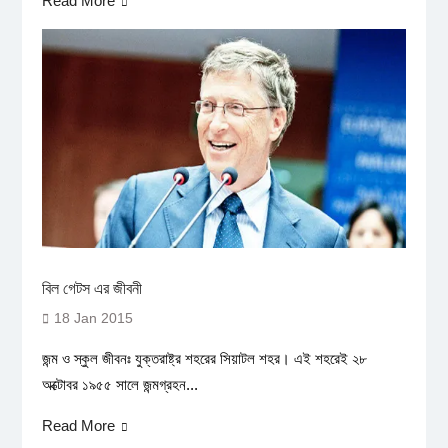
Read More
বিল গেটস এর জীবনী
18 Jan 2015
জন্ম ও স্কুল জীবনঃ যুক্তরাষ্ট্র শহরের সিয়াটল শহর। এই শহরেই ২৮
অক্টোবর ১৯৫৫ সালে জন্মগ্রহন...
Read More