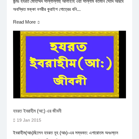
জন্মঃ হযরত মোহাম্মদ সাল্লাল্লাহু আলাইহি ওয়া সাল্লাম বর্তমান সৌদি আরবে
অবস্থিত মক্কা নগরীর কুরাইশ গোত্রের বনি...
Read More
হযরত ইবরাহীম (আ:) এর জীবনী
19 Jan 2015
ইবরাহীম(আঃ)ছিলেন হযরত নূহ (আঃ)-এর সম্ভবত: এগারোতম অধঃস্তন