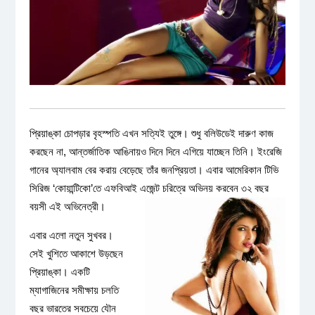
প্রিয়াঙ্কা চোপড়ার বৃহস্পতি এখন সত্যিই তুঙ্গে। শুধু বলিউডেই দারুণ কাজ
করছেন না, আন্তর্জাতিক আঙিনায়ও দিনে দিনে এগিয়ে যাচ্ছেন তিনি। ইংরেজি
গানের অ্যালবাম বের করায় বেড়েছে তাঁর জনপ্রিয়তা। এবার আমেরিকান টিভি
সিরিজ ‘কোয়ান্টিকো’তে এফবিআই এজেন্ট চরিত্রে অভিনয় করবেন ৩২ বছর
বয়সী এই অভিনেত্রী।
এবার এলো নতুন সুখবর।
সেই খুশিতে আকাশে উড়ছেন
প্রিয়াঙ্কা। একটি
ম্যাগাজিনের সমীক্ষায় চলতি
বছর ভারতের সবচেয়ে যৌন