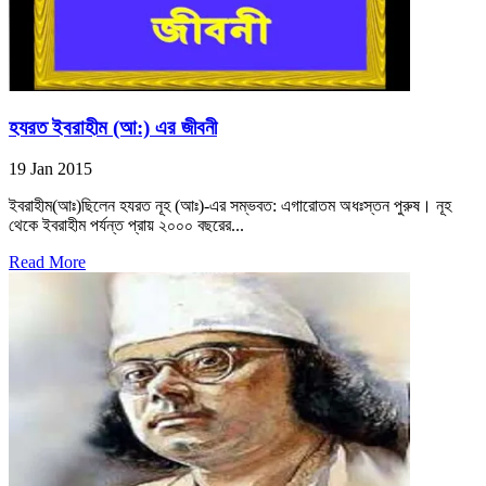
হযরত ইবরাহীম (আ:) এর জীবনী
19 Jan 2015
ইবরাহীম(আঃ)ছিলেন হযরত নূহ (আঃ)-এর সম্ভবত: এগারোতম অধঃস্তন পুরুষ। নূহ
থেকে ইবরাহীম পর্যন্ত প্রায় ২০০০ বছরের...
Read More