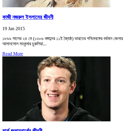
কাজী নজরুল ইসলামের জীবনী
19 Jan 2015
১৮৯৯ সালের ২৪ মে (১৩০৬ বঙ্গাব্দের ১১ই জ্যৈষ্ঠ) ভারতের পশ্চিমবঙ্গের বর্ধমান জেলার
আসানসোল মহকুমার চুরুলিয়া...
Read More
মার্ক জুকারবার্গের জীবনী