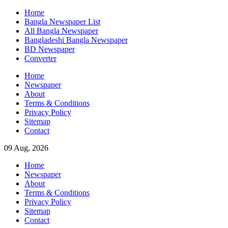
Skip
Home
to
Bangla Newspaper List
content
All Bangla Newspaper
Bangladeshi Bangla Newspaper
BD Newspaper
Converter
Home
Newspaper
About
Terms & Conditions
Privacy Policy
Sitemap
Contact
09 Aug, 2026
Home
Newspaper
About
Terms & Conditions
Privacy Policy
Sitemap
Contact