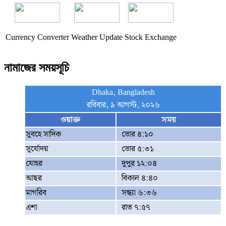
Currency Converter
Weather Update
Stock Exchange
নামাজের সময়সূচি
Dhaka, Bangladesh
রবিবার, ৯ আগস্ট, ২০২৬
ওয়াক্ত
সময়
সুবহে সাদিক
ভোর ৪:১০
সূর্যোদয়
ভোর ৫:৩১
যোহর
দুপুর ১২:০৪
আছর
বিকাল ৪:৪০
মাগরিব
সন্ধ্যা ৬:৩৬
এশা
রাত ৭:৫৭