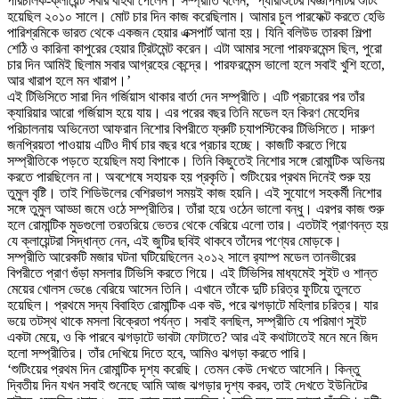
পরিচালক-ক্লায়েন্ট সবার বাহবা পেলেন। সম্প্রীতি বলেন, ‘প্যারাশুটের বিজ্ঞাপনটির শুটিং
হয়েছিল ২০১০ সালে। মোট চার দিন কাজ করেছিলাম। আমার চুল পারফেক্ট করতে হেভি
পারিশ্রমিকে ভারত থেকে একজন হেয়ার এক্সপার্ট আনা হয়। যিনি বলিউড তারকা শিল্পা
শেঠি ও কারিনা কাপুরের হেয়ার ট্রিটমেন্ট করেন। এটা আমার সলো পারফরমেন্স ছিল, পুরো
চার দিন আমিই ছিলাম সবার আগ্রহের কেন্দ্রে। পারফরমেন্স ভালো হলে সবাই খুশি হতো,
আর খারাপ হলে মন খারাপ।’
এই টিভিসিতে সারা দিন গর্জিয়াস থাকার বার্তা দেন সম্প্রীতি। এটি প্রচারের পর তাঁর
ক্যারিয়ার আরো গর্জিয়াস হয়ে যায়। এর পরের বছর তিনি মডেল হন কিরণ মেহেদির
পরিচালনায় অভিনেতা আফরান নিশোর বিপরীতে ফ্রুটি চ্যাপস্টিকের টিভিসিতে। দারুণ
জনপ্রিয়তা পাওয়ায় এটিও দীর্ঘ চার বছর ধরে প্রচার হচ্ছে। কাজটি করতে গিয়ে
সম্প্রীতিকে পড়তে হয়েছিল মহা বিপাকে। তিনি কিছুতেই নিশোর সঙ্গে রোমান্টিক অভিনয়
করতে পারছিলেন না। অবশেষে সহায়ক হয় প্রকৃতি। শুটিংয়ের প্রথম দিনেই শুরু হয়
তুমুল বৃষ্টি। তাই শিডিউলের বেশিরভাগ সময়ই কাজ হয়নি। এই সুযোগে সহকর্মী নিশোর
সঙ্গে তুমুল আড্ডা জমে ওঠে সম্প্রীতির। তাঁরা হয়ে ওঠেন ভালো বন্ধু। এরপর কাজ শুরু
হলে রোমান্টিক মুডগুলো তরতরিয়ে ভেতর থেকে বেরিয়ে এলো তার। এতটাই প্রাণবন্ত হয়
যে ক্লায়েন্টরা সিদ্ধান্ত নেন, এই জুটির ছবিই থাকবে তাঁদের পণ্যের মোড়কে।
সম্প্রীতি আরেকটি মজার ঘটনা ঘটিয়েছিলেন ২০১২ সালে র‌্যাম্প মডেল তানভীরের
বিপরীতে প্রাণ গুঁড়া মসলার টিভিসি করতে গিয়ে। এই টিভিসির মাধ্যমেই সুইট ও শান্ত
মেয়ের খোলস ভেঙে বেরিয়ে আসেন তিনি। এখানে তাঁকে দুটি চরিত্র ফুটিয়ে তুলতে
হয়েছিল। প্রথমে সদ্য বিবাহিত রোমান্টিক এক বউ, পরে ঝগড়াটে মহিলার চরিত্র। যার
ভয়ে তটস্থ থাকে মসলা বিক্রেতা পর্যন্ত। সবাই বলছিল, সম্প্রীতি যে পরিমাণ সুইট
একটা মেয়ে, ও কি পারবে ঝগড়াটে ভাবটা ফোটাতে? আর এই কথাটাতেই মনে মনে জিদ
হলো সম্প্রীতির। তাঁর দেখিয়ে দিতে হবে, আমিও ঝগড়া করতে পারি।
‘শুটিংয়ের প্রথম দিন রোমান্টিক দৃশ্য করেছি। তেমন কেউ দেখতে আসেনি। কিন্তু
দ্বিতীয় দিন যখন সবাই শুনেছে আমি আজ ঝগড়ার দৃশ্য করব, তাই দেখতে ইউনিটের