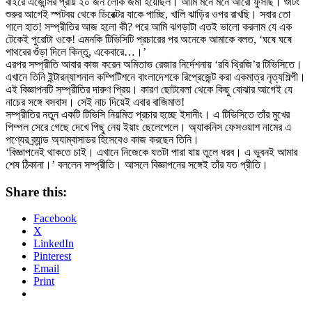
বাইরে এজেন্সির প্রায় ২০ জন লোক জমা হয়েছিল। আমি মনে মনে আরো ফুঁসছি। শুটিং
শুরুর আগেই স্পটবয় থেকে ডিরেক্টর যাকে পাচ্ছি, খালি ঝাড়ির ওপর রাখছি। সবার তো
গালে হাত! সম্প্রীতির আজ হলো কী? পরে আমি ঝগড়াটা এতই ভালো করলাম যে এক
টেকেই পুরোটা ওকে! এমনকি টিভিসিটি প্রচারের পর অনেকে আমাকে বলত, ‘ঘষে ঘষে
পাথরের গুঁড়া দিলে কিন্তু, একেবারে…।’
এরপর সম্প্রীতি আবার কাজ করেন অমিতাভ রেজার নির্দেশনায় ‘রবি থ্রিজি’র টিভিসিতে।
এখানে তিনি ইন্টারন্যাশনাল কম্পিটিশনে বাংলাদেশকে রিপ্রেজেন্ট করা একমাত্র নৃত্যশিল্পী।
এই বিজ্ঞাপনটি সম্প্রীতির দারুণ প্রিয়। কারণ ছোটবেলা থেকে কিছু বোঝার আগেই যে
নাচের সঙ্গে বসবাস। সেই নাচ দিয়েই এবার বাজিমাত!
সম্প্রীতির নতুন একটি টিভিসি নিয়মিত প্রচার হচ্ছে ইদানীং। এ টিভিসিতে তাঁর মুখের
পিম্পল সেরে গেছে দেখে পিছু নেয় ইয়াং ছেলেপেলে। অ্যাকনিস ফেসওয়াশ নামের এ
পণ্যের ব্র্যান্ড অ্যাম্বাসাডর হিসেবেও কাজ করছেন তিনি।
‘বিজ্ঞাপনেই থাকতে চাই। এখানে নিজেকে যতটা পারা যায় তুলে ধরব। এ ভুবনই আমার
শেষ ঠিকানা।’ বললেন সম্প্রীতি। আসলে বিজ্ঞাপনের সঙ্গেই তাঁর যত প্রীতি।
Share this:
Facebook
X
LinkedIn
Pinterest
Email
Print