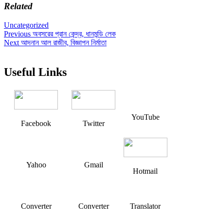
Related
Uncategorized
Post
Previous
Previous
অবসরের প্রান কেন্দ্র, ধানমন্ডি লেক
Next
post:
Next
আদনান আল রাজীব, বিজ্ঞাপন নির্মাতা
navigation
post:
Useful Links
YouTube
Facebook
Twitter
Yahoo
Gmail
Hotmail
Converter
Converter
Translator