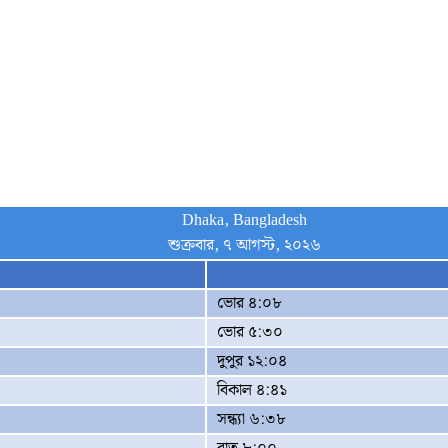
Dhaka, Bangladesh
শুক্রবার, ৭ আগস্ট, ২০২৬
ভোর ৪:০৮
ভোর ৫:৩০
দুপুর ১২:০৪
বিকাল ৪:৪১
সন্ধ্যা ৬:৩৮