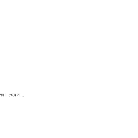
েন। খেয়ে না...