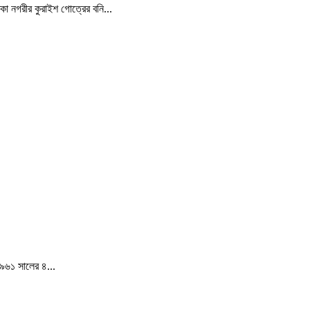
্কা নগরীর কুরাইশ গোত্রের বনি...
১৯৬১ সালের ৪...