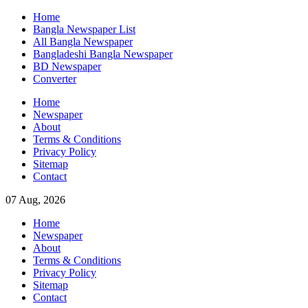
Skip
Home
to
Bangla Newspaper List
content
All Bangla Newspaper
Bangladeshi Bangla Newspaper
BD Newspaper
Converter
Home
Newspaper
About
Terms & Conditions
Privacy Policy
Sitemap
Contact
07 Aug, 2026
Home
Newspaper
About
Terms & Conditions
Privacy Policy
Sitemap
Contact