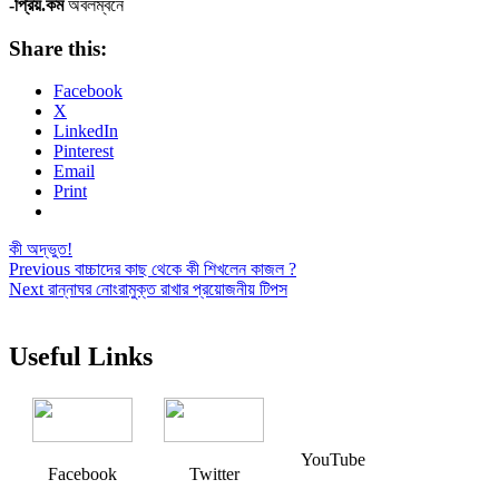
-প্রিয়
.
কম
অবলম্বনে
Share this:
Facebook
X
LinkedIn
Pinterest
Email
Print
কী অদ্ভুত!
Post
Previous
Previous
বাচ্চাদের কাছ থেকে কী শিখলেন কাজল ?
Next
post:
Next
রান্নাঘর নোংরামুক্ত রাখার প্রয়োজনীয় টিপস
navigation
post:
Useful Links
YouTube
Facebook
Twitter