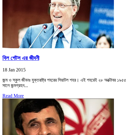
বিল গেটস এর জীবনী
18 Jan 2015
জন্ম ও স্কুল জীবনঃ যুক্তরাষ্ট্র শহরের সিয়াটল শহর। এই শহরেই ২৮ অক্টোবর ১৯৫৫
সালে জন্মগ্রহন...
Read More