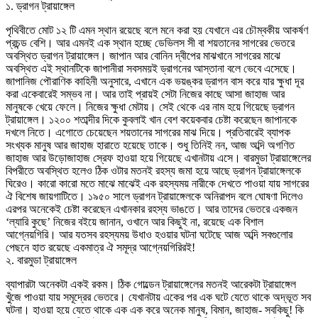
১. ড্রাগন ট্রায়াঙ্গেল
পৃথিবীতে মোট ১২ টি এমন স্থান রয়েছে বলে মনে করা হয় যেখানে এর চৌম্বকীয় আকর্ষণ
প্রচন্ড বেশি। আর এমনই এক স্থান হচ্ছে ডেভিলস সী বা শয়তানের সাগরের ভেতরে
অবস্থিত ড্রাগন ট্রায়াঙ্গেল। জাপান আর বোনিন দ্বীপের মাঝখানে সাগরের মাঝে
অবস্থিত এই স্থানটিকে জাপানীরা সবসময়ই ড্রাগনের আস্তানা বলে ভেবে এসেছে।
জাপানিজ পৌরাণিক কাহিনী অনুসারে, এখানে এক ভয়ঙ্কর ড্রাগন বাস করে যার ক্ষুধা দূর
করা একেবারেই সম্ভব না। আর তাই প্রায়ই সেটা নিজের কাছে আসা জাহাজ আর
মানুষকে খেয়ে ফেলে। নিজের ক্ষুধা মেটায়। সেই থেকে এর নাম হয়ে গিয়েছে ড্রাগন
ট্রায়াঙ্গেল। ১২০০ শতাব্দীর দিকে কুবলাই খান বেশ কয়েকবার চেষ্টা করেছেন জাপানকে
দখলে নিতে। এগোতে চেয়েছেন শয়তানের সাগরের মাঝ দিয়ে। প্রতিবারেই ব্যাপক
সংখ্যক মানুষ আর জাহাজ হারাতে হয়েছে তাকে। শুধু তিনিই নন, আজ অব্দি অগণিত
জাহাজ আর উড়োজাহাজ স্রেফ হাওয়া হয়ে গিয়েছে এখানটায় এসে। বারমুডা ট্রায়াঙ্গেলের
বিপরীতে অবস্থিত হলেও ঠিক ওটার মতনই রহস্য জমা হয়ে আছে ড্রাগন ট্রায়াঙ্গেলকে
ঘিরেও। কারো কারো মতে মাঝে মাঝেই এক রহস্যময় নারীকে দেখতে পাওয়া যায় সাগরের
ঐ বিশেষ জায়গাটিতে। ১৯৫০ সালে ড্রাগন ট্রায়াঙ্গেলকে অনিরাপদ বলে ঘোষণা দিলেও
এরপর অনেকেই চেষ্টা করেছেন এখানকার রহস্য ভাঙতে। আর তাদের ভেতরে একজন
‘ল্যারি কুছে’ নিজের বইয়ে জানান, ওখানে আর কিছুই না, রয়েছে এক বিশাল
আগ্নেয়গিরি। আর যতসব রহস্যময় উধাও হওয়ার ঘটনা ঘটেছে আজ অব্দি সবগুলোর
পেছনে হাত রয়েছে একমাত্র ঐ সমূদ্র আগ্নেয়গিরিরই!
২. বারমুডা ট্রায়াঙ্গেল
ব্যাপারটা অনেকটা একই রকম। ঠিক গোল্ডেন ট্রায়াঙ্গেলের মতনই আরেকটা ট্রায়াঙ্গেল
খুঁজে পাওয়া যায় সমূদ্রের ভেতরে। যেখানটায় একের পর এক ঘটে যেতে থাকে অদ্ভূত সব
ঘটনা। হাওয়া হয়ে যেতে থাকে এক এক করে অনেক মানুষ, বিমান, জাহাজ- সবকিছু! কি