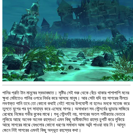
পানির প্রতি টান মানুষের স্বভাবজাত। সৃষ্টির সেই শুরু থেকে বেঁচে থাকার পাশাপাশি মনের
ক্ষুধা মেটাতেও পানির ওপরে নির্ভর করে আসছে মানুষ। আর সেটা যদি হয় সাগরের নীলচে
লবণাক্ত পানি তবে তো কোনো কথাই নেই! পানের উপযোগী না হলেও মনকে সতেজ করে
তুলতে যুগের পর যুগ সাহায্য করে এসেছে সাগর। অসাধারণ সব সৌন্দর্যের ভান্ডার সাজিয়ে
রেখেছে নিজের গভীর বুকের মাঝে। শুধু সৌন্দর্যই নয়, সাগরের অতল গভীরতার ভেতরে
লুকিয়ে আছে অনেক অনেক রহস্যও! এমন কিছু অমীমাংসিত রহস্য চুপটি করে লুকিয়ে
আছে সাগরের মাঝে যেগুলোর কোনো ধরণের সমাধান আজ অব্দি পাওয়া যায় নি। আসুন
জেনে নিই সাগরের এমনই কিছু অদ্ভূত রহস্যের কথা।