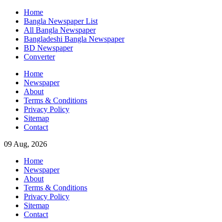
Skip
Home
to
Bangla Newspaper List
content
All Bangla Newspaper
Bangladeshi Bangla Newspaper
BD Newspaper
Converter
Home
Newspaper
About
Terms & Conditions
Privacy Policy
Sitemap
Contact
09 Aug, 2026
Home
Newspaper
About
Terms & Conditions
Privacy Policy
Sitemap
Contact