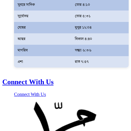
সুবহে সাদিক
ভোর ৪:১০
সূর্যোদয়
ভোর ৫:৩১
যোহর
দুপুর ১২:০৪
আছর
বিকাল ৪:৪০
মাগরিব
সন্ধ্যা ৬:৩৬
এশা
রাত ৭:৫৭
Connect With Us
Connect With Us