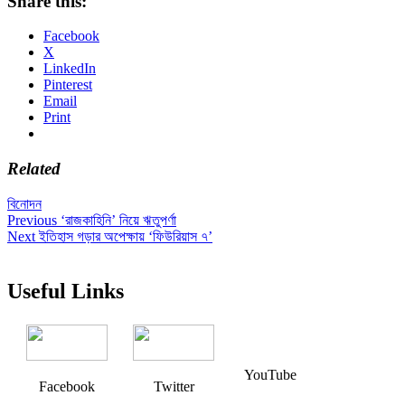
Share this:
Facebook
X
LinkedIn
Pinterest
Email
Print
Related
বিনোদন
Post
Previous
Previous
‘রাজকাহিনি’ নিয়ে ঋতুপর্ণা
Next
post:
Next
ইতিহাস গড়ার অপেক্ষায় ‘ফিউরিয়াস ৭’
navigation
post:
Useful Links
YouTube
Facebook
Twitter