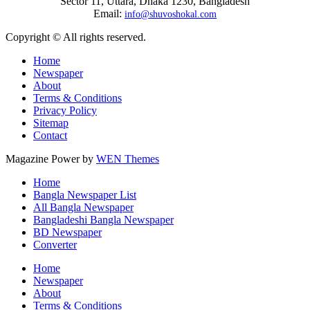
Sector 11, Uttara, Dhaka 1230, Bangladesh
Email:
info@shuvoshokal.com
Copyright © All rights reserved.
Home
Newspaper
About
Terms & Conditions
Privacy Policy
Sitemap
Contact
Magazine Power by
WEN Themes
Home
Bangla Newspaper List
All Bangla Newspaper
Bangladeshi Bangla Newspaper
BD Newspaper
Converter
Home
Newspaper
About
Terms & Conditions