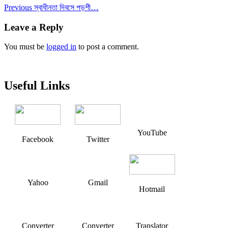
Post
Previous
Previous
স্বাধীনতা দিবসে পড়শী…
post:
navigation
Leave a Reply
You must be
logged in
to post a comment.
Useful Links
YouTube
Facebook
Twitter
Yahoo
Gmail
Hotmail
Converter
Converter
Translator