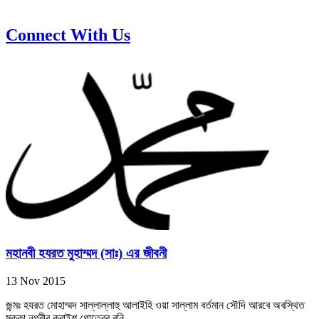
Connect With Us
মহানবী হযরত মুহাম্মদ (সাঃ) এর জীবনী
13 Nov 2015
জন্মঃ হযরত মোহাম্মদ সাল্লাল্লাহু আলাইহি ওয়া সাল্লাম বর্তমান সৌদি আরবে অবস্থিত
মক্কা নগরীর কুরাইশ গোত্রের বনি...