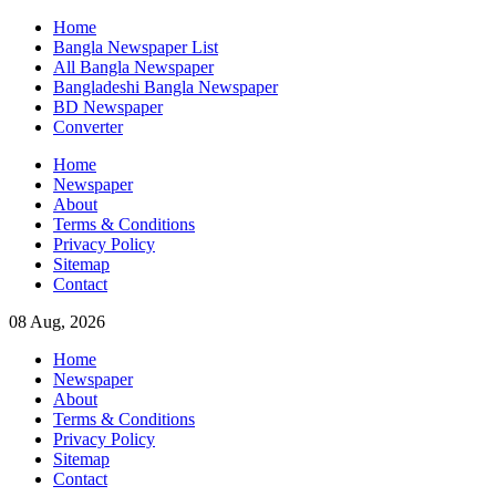
Skip
Home
to
Bangla Newspaper List
content
All Bangla Newspaper
Bangladeshi Bangla Newspaper
BD Newspaper
Converter
Home
Newspaper
About
Terms & Conditions
Privacy Policy
Sitemap
Contact
08 Aug, 2026
Home
Newspaper
About
Terms & Conditions
Privacy Policy
Sitemap
Contact