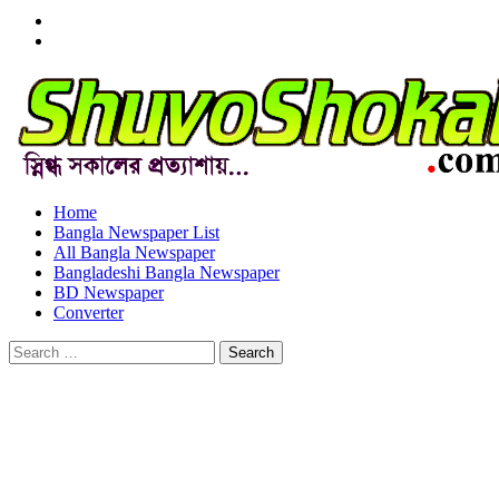
Menu
Item
Menu
Item
Home
Bangla Newspaper List
All Bangla Newspaper
Bangladeshi Bangla Newspaper
BD Newspaper
Converter
Search
for: