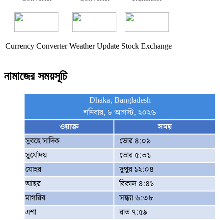
Currency Converter
Weather Update
Stock Exchange
নামাজের সময়সূচি
Dhaka, Bangladesh
শনিবার, ৮ আগস্ট, ২০২৬
ওয়াক্ত
সময়
সুবহে সাদিক
ভোর ৪:০৯
সূর্যোদয়
ভোর ৫:৩১
যোহর
দুপুর ১২:০৪
আছর
বিকাল ৪:৪১
মাগরিব
সন্ধ্যা ৬:৩৮
এশা
রাত ৭:৫৯