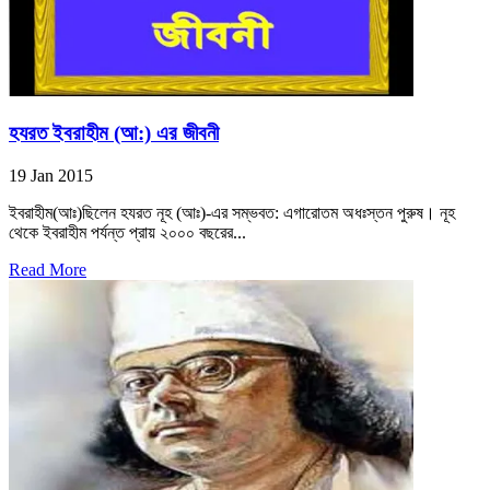
হযরত ইবরাহীম (আ:) এর জীবনী
19 Jan 2015
ইবরাহীম(আঃ)ছিলেন হযরত নূহ (আঃ)-এর সম্ভবত: এগারোতম অধঃস্তন পুরুষ। নূহ
থেকে ইবরাহীম পর্যন্ত প্রায় ২০০০ বছরের...
Read More